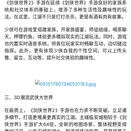
《剑侠世界2》手游在延续《剑侠世界》手游良好的家族系
统和社交体系的基础上，增添了多种生活性及趣味性的玩
法。在这里，江湖不只是打打杀杀，更是有酒有肉有故事。
少侠可在游戏里组建家族，开家族盛宴，师徒结缘，喝茶聊
天，押镖钓鱼，体验更多模拟现实的江湖玩法。同时，游戏
也内置实时语音系统，供各位玩家实时畅聊互动，边切磋边
指挥。此外，更有体现少侠自我的个性空间，可以上传头
像、留言、互动等，提升社交体验的趣味性。
首
页
三、3D潮流武侠大世界
在画质上，《剑侠世界2》手游也在力求不断突破。立足诸
游
多细节，打造更唯美更真实的江湖。主城临安城相较于《剑
茶
侠世界》手游扩大64倍，全新的地图场景，整体视野变得
原