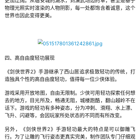
更加辽阔。从临安城的湖水，到演武场边的草，甚至是基于
创
物理光照实时渲染的人物阴影，每一处都饱含着诚意，这个
世界也因此变得更美。
游
戏
业
界
四、高自由度轻功展现
手
机
《剑侠世界2》手游继承了西山居追求极致轻功的传统，打
游
造独具个性的高自由度轻功，值得每一位少侠体验。
戏
游戏采用开放地图，自由无限制。少侠可用轻功探索任何想
单
去的地方，目光所及，畅通无阻，城楼跑酷，翻山越岭不在
机
话下。游戏的轻功有多种姿态，分为冲刺、滑翔、水上漂、
游
飞升、闪避等，会因玩家所处状态的不同而有所改变。
戏
另外，《剑侠世界2》手游轻功最大的特点是可以御雕飞
行。为了让雕的飞行姿态更真实完美，制作团队专门仔细观
休