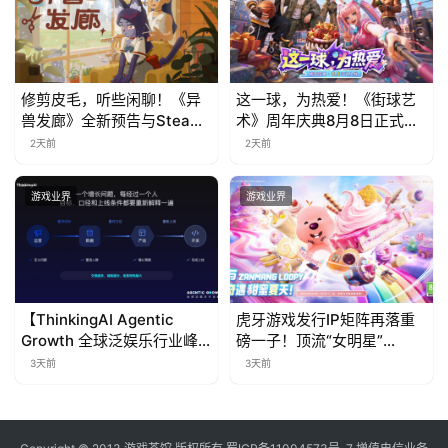
修剪皮毛，听些闲聊！《异
这一球，为热爱！《街球艺
兽发廊》全新预告与Steam
术》周年庆典8月8日正式上
免费试玩公开
线，多重福利与全新内容同
2天前
2天前
步开启
游戏业界
游戏业界
【ThinkingAI Agentic
虎牙游戏发行IP矩阵再落重
Growth 全球泛娱乐行业峰
磅一子！顶流“女明星”
会】Agent 时代，人到底负
ZANMANG LOOPY 正版3D
3天前
3天前
责什么
消除手游《消消奇遇》惊喜
曝光