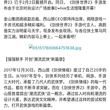
界2》已于2月2日震撼开启。同日，《剑侠世界2》手游发
布会于北京时尚设计广场故事D•live生活馆隆重开幕！
金山集团高级副总裁、西山居CEO郭炜炜出席，揭晓游戏一
手资讯和超多精彩福利。《剑侠世界2》手游代言人，高颜
值实力派明星马天宇，现身发布会现场，与各位侠士策马同
游江湖。精彩内容马上奉上，一起来看吧！
【强强联手 开创“潮流武侠”新篇章】
2017年12月30日，西山居《剑侠情缘》度过了自己20岁的
生日。从1997年至今，剑侠系列经历了单机、网游、手游
三大时代，承载了几代人的武侠梦。《剑侠情缘》的每一代
作品，都在不断寻求突破。而在《剑侠世界2》手游中，西
山居首度提出“潮流武侠”这一概念。通过加入时尚和潮流的
设计元素，表达武侠文化精神，并希望通过这样的尝试和努
力，打开武侠游戏的新篇章。