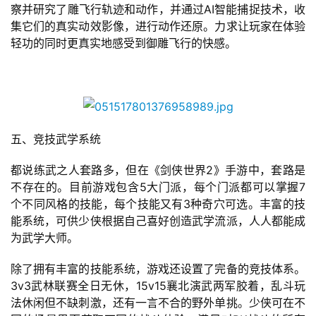
察并研究了雕飞行轨迹和动作，并通过AI智能捕捉技术，收
闲
集它们的真实动效影像，进行动作还原。力求让玩家在体验
游
轻功的同时更真实地感受到御雕飞行的快感。
戏
2
0
2
5
五、竞技武学系统
第
都说练武之人套路多，但在《剑侠世界2》手游中，套路是
十
不存在的。目前游戏包含5大门派，每个门派都可以掌握7
三
个不同风格的技能，每个技能又有3种奇穴可选。丰富的技
届
能系统，可供少侠根据自己喜好创造武学流派，人人都能成
金
为武学大师。
茶
奖
除了拥有丰富的技能系统，游戏还设置了完备的竞技体系。
3v3武林联赛全日无休，15v15襄北演武两军胶着，乱斗玩
法休闲但不缺刺激，还有一言不合的野外单挑。少侠可在不