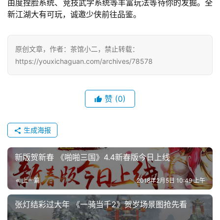
由度捏脸系统、竞技武学系统等丰富玩法等待你的发掘。全
新江湖大有可玩，诚邀少侠前往品鉴。
原创文章，作者：茶馆小二，禁止转载：
https://youxichaguan.com/archives/78578
赞
(0)
生成海报
新版贺新春 《啪啪三国》4.4新春版今日上线
上一篇
2018年2月5日 10:49 上午
张灯结彩过大年 《一骑当千2》贺岁场景图抢先看