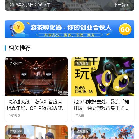
2018年2月5日 2:06 下午
下一篇
相关推荐
游戏业界
游戏业界
《穿越火线：潜伏》首度亮
北京周末好去处，暴造「摊
相嘉年华，CF IP迈向3A叙
开玩」独立游戏市集正式开
事新高度
票！
9小时前
2天前
游戏业界
游戏业界