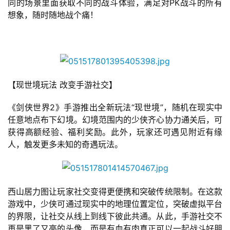
同的场景里面获取不同的战斗体验，满足对PK战斗的所有
7
想象，随时随地战个痛！
月
3
0
日
【现世境玩法 改变手游社交】
游
《剑侠世界2》手游推出全新玩法“现世境”，随机在现实中
茶
任意地点布下幻境。幻境范围内的少侠齐心协力通关后，可
获得高额经验、福利奖励。此外，玩家还可遇见附近有缘
对
人，触发更多未知的奇遇玩法。
接
会
上
西山居力图让玩家社交变得更便携和突破传统限制。在这款
游戏中，少侠可通过现实中的地理位置定位，突破虚拟平台
海
的界限，让社交从线上到线下彼此共通。从此，手游社交不
站
再是黑了又亮的头像，而是有血有肉真正可以一起战斗好朋