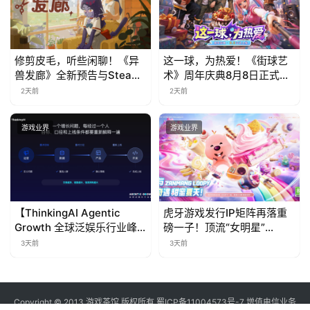
修剪皮毛，听些闲聊！《异
这一球，为热爱！《街球艺
兽发廊》全新预告与Steam
术》周年庆典8月8日正式上
免费试玩公开
线，多重福利与全新内容同
2天前
2天前
步开启
游戏业界
游戏业界
【ThinkingAI Agentic
虎牙游戏发行IP矩阵再落重
Growth 全球泛娱乐行业峰
磅一子！顶流“女明星”
会】Agent 时代，人到底负
ZANMANG LOOPY 正版3D
3天前
3天前
责什么
消除手游《消消奇遇》惊喜
曝光
Copyright © 2013 游戏茶馆 版权所有
蜀ICP备11004573号-7
增值电信业务