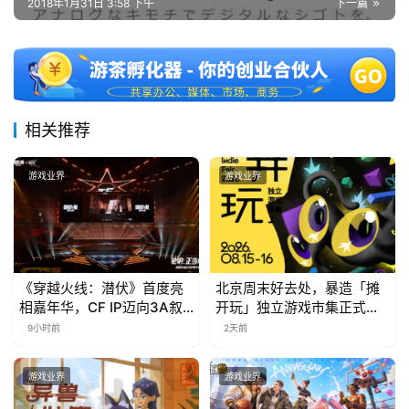
2018年1月31日 3:58 下午
下一篇
中
文
(
中
相关推荐
国
)
游戏业界
游戏业界
《穿越火线：潜伏》首度亮
北京周末好去处，暴造「摊
相嘉年华，CF IP迈向3A叙
开玩」独立游戏市集正式开
事新高度
票！
9小时前
2天前
游戏业界
游戏业界