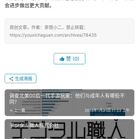
7
会进步做出更大贡献。
月
3
原创文章，作者：茶馆小二，禁止转载：
0
https://youxichaguan.com/archives/78435
日
游
赞
(0)
茶
生成海报
对
接
调查北美00后一代手游玩家：他们与成年人有哪些不
会
同？
上一篇
2018年1月31日 11:33 上午
上
海
デジタル職人株式会社
站