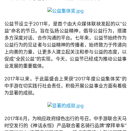
公益节设立于2011年，是首个由大众媒体联袂发起的以“公
益”命名的节日。旨在弘扬公益精神，倡导公益行为，搭建
多方深度对话、合作沟通的平台。七年来，公益节始终作为
公益行为的见证者与公益精神的传播者，始终致力于传递向
上向善的力量，让更多人建立起关注和参与公益的态度，以
促成“全民公益”的实现。今天，公益节已经成为推动公益事
业发展的重要载体。
2017年以来，于此届盛会上荣获“2017年度公益集体奖”的
中手游在切实践行社会责任，积极开展公益事业方面有着极
首
为显著的成就。
页
游
茶
2017年6月，为响应政府绿色出行的号召，中手游联合天马
原
时空发行的《神话永恒》产品联合著名骑行品牌“摩拜单车”