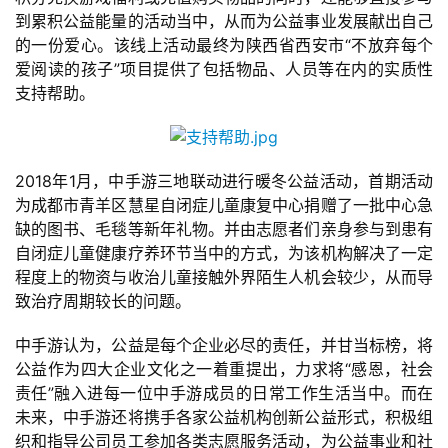
闲
到累积公益能量的活动当中，从而为公益事业发展献出自己
游
的一份爱心。该线上活动最终为陕西省西安市“不放弃每个
戏
爱阅读的孩子”项目提供了包括物品、人员等在内的实质性
支持帮助。
2
0
2
2018年1月，中手游三地联动进行暖冬公益活动，首期活动
5
为成都市青羊区慧星自闭症儿童康复中心捐赠了一批中心急
第
缺的图书、毛毯等新年礼物。并由志愿者们亲身参与到患有
十
自闭症儿童健康疗养环节当中的方式，为该机构解决了一定
三
程度上的物资与收治儿童接触外界陌生人机会较少，从而导
届
致治疗周期较长的问题。
金
茶
中手游认为，公益是每个企业必尽的责任，并甘当标榜，将
奖
公益作为四大企业文化之一着重提出，力求将“感恩，社会
责任”融入进每一位中手游成员的日常工作生活当中。而在
未来，中手游还将携手各家公益机构创新公益形式，积极组
织和指导公司员工参加各类志愿服务活动，为公益事业和社