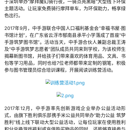
创
于深圳举办“摩拜魔幻骑行夜，一骑点亮黑暗”大型线下环保
主题活动。让玩家免费骑行摩拜单车，为环保助力，畅享绿
色出行。
游
戏
2017年9月，中手游联合中国人口福利基金会“幸福书屋·图
业
书馆计划”，在广东省云浮市郁南县承平小学落成了首座“中
界
手游筑梦图书馆”。活动当天，中手游合伙人兼副总裁王涛
及“中手游筑梦志愿者”团队成员共同来到学校，为该校师生
手
揭幕新图书馆，并给孩子们带来喜欢的体育用品、文具、书
机
包等学习用品，同时也给7位老师都带来定制的钢笔，积极
游
参与图书管理员综合培训课程，开展阅读训练营活动。
戏
单
机
游
2017年12月，中手游率先创新游戏企业举办公益活动形
戏
式，由旗下胜利俱乐部携手米公益共同举办“助力公益 筑梦
胜利”线上线下联动大型公益活动，让每位玩家在使用胜利
休
积分兑换游戏福利或充值购买物品的同时，还能够直接参与