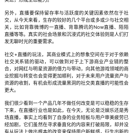
上
另外，直播要保持留存率与活跃度的关键因素依然在于社
交，从今天来看，生存的较好的几个平台或多或少与社交相
海
关，比如背靠微博的一直播、背靠腾讯的Now直播、陌陌
站
直播等等。真实的社会场景和沉浸式的社交体验则是人们打
发无聊时光的重要需求。
社交+直播的玩法，其商业模式上的想象空间在于对于依赖
中
社交关系链的驱动，可以做到对于上下游商业产业链的整
文
合，对网红与明星资源的借力与带动，向其他游戏领域的商
(
业挖掘与转变也会变得更加顺利，对于未来用户流量资产与
中
资源的收割，有机会形成流量黑洞的社交类直播的可能性会
国
更大。
)
我们很少看到一个产品几年不做任何改变是可以稳稳的生存
下来，在直播行业也是如此，在今天，无论是泛娱乐还是秀
场直播，事实上均看到了自身的业务短板与用户审美疲劳已
经加剧，它们虽然在寻求垂直化的内容来打破局限，却并没
有从玩法上做出根本的改变来保持用户新鲜感，衍生出新的