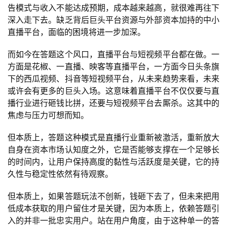
告模式与收入不能达成预期，成本越来越高，就很难再往下
深入走下去。缺乏背后巨头平台资源与外部资本加持的中小
游
直播平台，面临的困境将进一步加深。
茶
原
而如今在答题这个风口，直播平台与短视频平台都在做。一
创
方面是花椒、一直播、映客等直播平台，一方面今日头条旗
下的西瓜视频、抖音等短视频平台，从未来趋势来看，未来
游
或许会有更多的巨头入场。这意味着直播平台不仅仅要与直
戏
播行业进行砸钱比拼，还要与短视频平台去厮杀。这其中的
业
焦虑与压力可想而知。
界
但本质上，答题这种模式是直播行业重新被激活，重新放大
自身在资本市场认知度之外，它是否能够支撑在一个足够长
手
的时间内，让用户保持高度的黏性与活跃度是关键，它的持
机
久性与稳定性依然有待观察。
游
戏
但本质上，如果答题玩法不创新，钱砸下去了，但未来把用
低成本获取的用户留住才是关键，因为本质上，依赖答题引
单
入的并非一批忠实用户。站在用户角度，由于这种单一的答