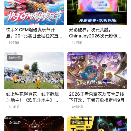
快手X CFM爆破爽玩节开
光影破界，次元共融，
启，20+比赛日全程独家直
ChinaJoy2026次元影像生
播
态标准化发展大会盛大召开
1小时前
4小时前
游戏业界
游戏业界
线上种花得真花，线下躺玩
2026王者荣耀农友节青岛线
斗地主！《欢乐斗地主》欢
下狂欢，王者万象棋定档9月
乐中国行·云南站精彩盘点
5小时前
12小时前
游戏业界
游戏业界