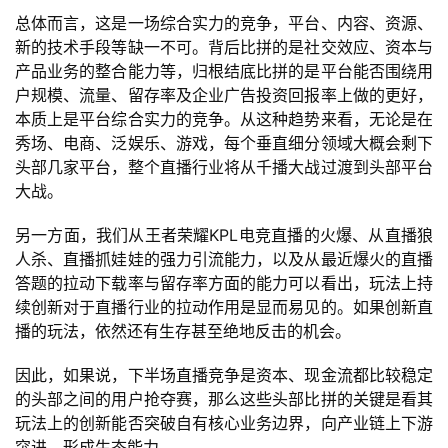
茶
总体而言，这是一场综合实力的竞争，平台、内容、资源、
奖
新的技术手段等缺一不可。背后比拼的是社交效应、资本与
产品业务的整合能力等，归根结底比拼的是平台能否围绕用
户规模、流量、留存率及企业广告投资回报率上做的更好，
本质上是平台综合实力的竞争。从这种趋势来看，无论是在
7
秀场、电商、泛娱乐、游戏，每个垂直细分领域大概会剩下
月
头部几家平台，整个直播行业将从千播大战过渡到头部平台
大战。
3
0
另一方面，我们从王者荣耀KPL电竞直播的火爆、从直播狼
人杀、直播抓娃娃的强力引流能力，以及从最近爆火的直播
日
答题的拉动下载率与留存率方面的能力可以看出，玩法上持
游
续创新对于直播行业的拉动作用是显而易见的。如果创新直
播的玩法，依然还有生存甚至绝地反击的机会。
茶
对
因此，如果说，下半场直播竞争是资本、现金流都比较稳定
的头部之间的用户抢夺赛，那么这些头部比拼的关键是看其
接
玩法上的创新能否突破自有核心业务边界，向产业链上下游
会
突进，形成生态能力。