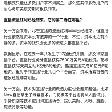
机
题模式只能让多数用户拿不到奖金，那么这其中多数用户的
游
耐心与审美疲劳期将很快到来。
戏
直播流量红利已经结束，它的第二春在哪里？
休
另一方面来看，尽管直播的流量红利早早已经结束，但直播
闲
行业依然是资本没有放弃的一个行业，不过，资本比之前冷
游
静的多，资本的钱只会更多的流进头部直播平台。
戏
数据显示，在过去一年共发生了17起融资并购，涉及16家直
2
播平台。直播行业虎牙直播获得7500万美元A轮融资。花椒
0
直播获得天鸽互动1亿元B轮融资，熊猫直播完成10亿元B轮
2
融资。但对于到直播行业几百个平台而言，资本捂紧钱包的
5
迹象还是非常明显。
第
另一方面，技术对直播行业的改造力度也会越来越强。比如
十
Now直播拿出了绿幕技术，而花椒等平台则将AI人脸识别、
三
手势识别等技术应用到直播场合，提供美颜、大眼、瘦脸、
届
魔法背景等功能。
金