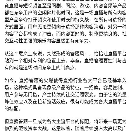
竟直播与短视频甚至是网剧、网综、游戏、内容音频等产品
都在竞争用户的空闲碎片化时间，这是一场直播与所有内容
型产品争夺打开频次和使用时长的持久战，在所有可选择的
方式里面，用户无论更倾向于选择那种内容消遣，对另一种
内容平台都构成了冲击，而内容更好的、制作更精良的、社
交互动性更强的娱乐内容显然更有竞争力。
从这个意义上来说，突然形成的答题风口，恰恰让直播平台
站到一个相对有利的位置上去。毕竟，直播答题要控制与占
有的就是这场时间竞争上的制高点。
如今，直播答题的火爆使得直播行业各大平台已经基本入
场，这种模式具备现象级产品的特征，一招鲜，容易复制、
用户参与无门槛，产生持续的社交话题裂变。由于它的流量
峰值效应以及在拉新拉活效应，很有可能成为各大直播平台
的标配。
但直播答题一旦成为各大主流平台的标配，将带来一场更为
首
惨烈的砸钱资本大战。这意味着，随着后续投入太高以及广
页