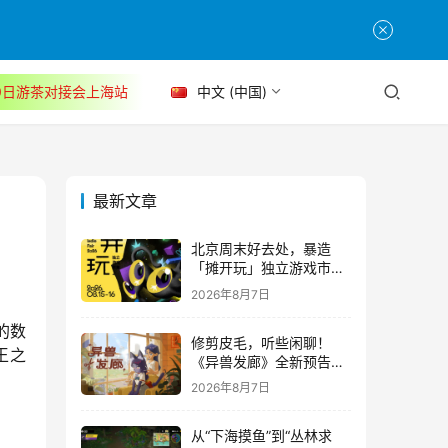
30日游茶对接会上海站
中文 (中国)
最新文章
北京周末好去处，暴造
「摊开玩」独立游戏市集
正式开票！
2026年8月7日
的数
修剪皮毛，听些闲聊！
王之
《异兽发廊》全新预告与
Steam免费试玩公开
2026年8月7日
从“下海摸鱼”到“丛林求