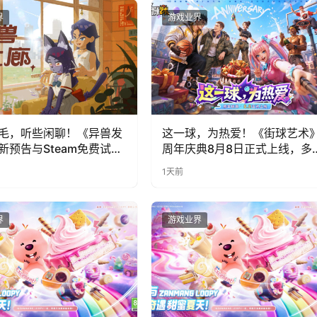
界
游戏业界
毛，听些闲聊！《异兽发
这一球，为热爱！《街球艺术
新预告与Steam免费试玩
周年庆典8月8日正式上线，多
福利与全新内容同步开启
1天前
界
游戏业界