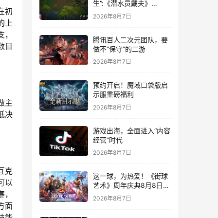
生”:《潜水员戴夫》
在初
DLC《丛林》移动端定档
2026年8月7日
8月14日
的上
支，
腾讯百人二次元团队，要
数目
做不“保守”的二游
2026年8月7日
预约开启！魔域口袋版启
示服重磅福利
做主
2026年8月7日
低决
游戏出海，全面进入“内容
经营”时代
2026年8月7日
互克
这一球，为热爱！《街球
可以
艺术》周年庆典8月8日正
寨，
式上线，多重福利与全新
2026年8月7日
内容同步开启
方面
技能