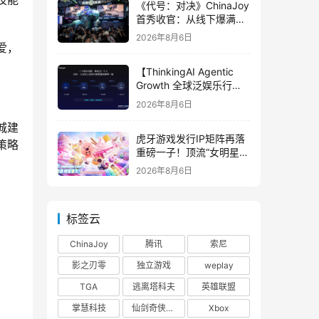
《代号：对决》ChinaJoy
首秀收官：从线下爆满看
见玩家的真实期待
2026年8月6日
爱，
【ThinkingAI Agentic
Growth 全球泛娱乐行业
峰会】Agent 时代，人到
2026年8月6日
底负责什么
城建
虎牙游戏发行IP矩阵再落
策略
重磅一子！顶流“女明星”
ZANMANG LOOPY 正版
2026年8月6日
3D消除手游《消消奇遇》
惊喜曝光
标签云
ChinaJoy
腾讯
索尼
影之刃零
独立游戏
weplay
TGA
逃离塔科夫
英雄联盟
掌慧科技
仙剑奇侠传四
Xbox