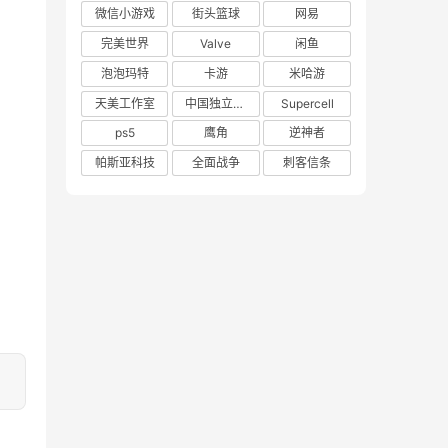
微信小游戏
街头篮球
网易
完美世界
Valve
闲鱼
泡泡玛特
卡游
米哈游
天美工作室
中国独立游戏联盟
Supercell
ps5
鹰角
逆神者
帕斯亚科技
全面战争
刺客信条