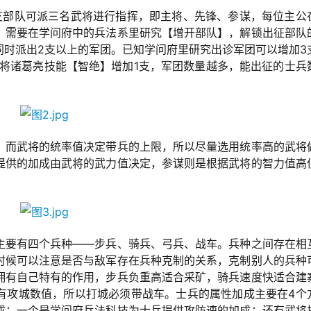
支部队可派三名武将进行指挥，即主将、先锋、参谋，每位主公
，需要在学问府中的兵法系里研究【增开部队】，解锁出征部队
同时派出2支以上的军团。已知学问府里研究出诊军团可以增加3
及武将诸葛亮技能【智绝】增加1支，军团数量越多，能出征的士兵
，而武将的统率值决定带兵的上限，所以尽量选用统率高的武将
提供的加成由武将的武力值决定，参谋则是根据武将的智力值高
主要有四个兵种——步兵、骑兵、弓兵、战车。兵种之间存在相
时候可以注意是否与敌军存在兵种克制的关系，克制别人的兵种
拥有自己特有的作用，步兵负重高适合采矿，骑兵速度快适合建
有攻城数值，所以打城必须带战车。士兵的属性加成主要在4个
成；一个是学问府兵法科技为士兵提供攻防速的加成；还有武将