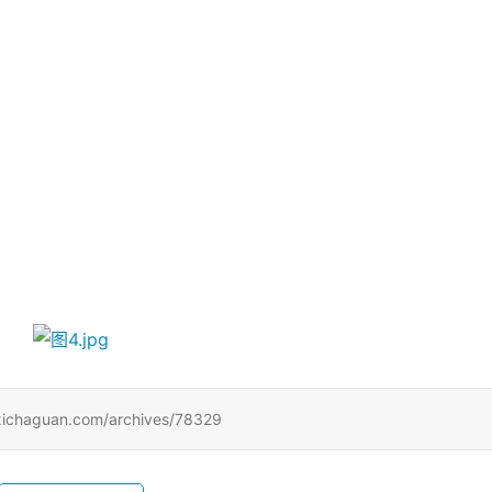
uan.com/archives/78329