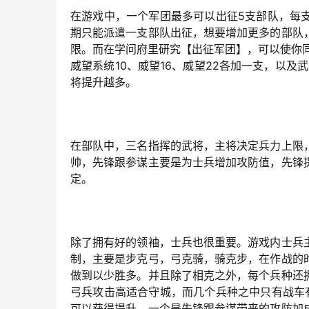
在游戏中，一个军团最多可以出征5支部队，每
期只能派遣一支部队出征，想要增加更多的部队
限。而在学问府里研究【出征军团】，可以使你
威望系统10、威望16、威望22各加一支，以
将提升越多。
在部队中，三名指挥的武将，主将决定兵力上限
帅，先锋跟参谋主要是为士兵增加攻防值，先锋
定。
除了拥有好的领袖，士兵也很重要。游戏内士兵
制，主要是步克弓，弓克骑，骑克步，在作战的
做到以少胜多。并且除了相克之外，每个兵种还
弓兵攻击高适合守城，而几个兵种之中只有战车
可以获得提升，一个是先锋跟参谋带来的攻防加