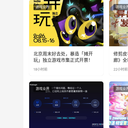
游戏业界
游戏业
北京周末好去处，暴造「摊开
修剪皮
玩」独立游戏市集正式开票！
廊》全
公开
18小时前
22小时前
游戏业界
游戏业