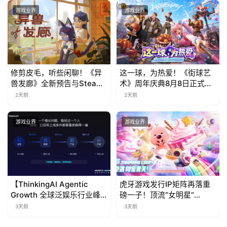
游戏业界
游戏业界
修剪皮毛，听些闲聊！《异
这一球，为热爱！《街球艺
兽发廊》全新预告与Steam
术》周年庆典8月8日正式上
免费试玩公开
线，多重福利与全新内容同
2天前
2天前
步开启
游戏业界
游戏业界
【ThinkingAI Agentic
虎牙游戏发行IP矩阵再落重
Growth 全球泛娱乐行业峰
磅一子！顶流“女明星”
会】Agent 时代，人到底负
ZANMANG LOOPY 正版3D
3天前
3天前
责什么
消除手游《消消奇遇》惊喜
曝光