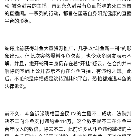
动”被查封禁的主播，再到永久封禁有负面影响的死亡宣告
的直播间。一系列的行动，都旨在塑造自身阳光健康的直播
平台的形象。
蛇哥此前获得斗鱼大量资源推广，几乎以“斗鱼新一哥”的形
象出现。但此次突然爆料斗鱼欠薪，也令众多网友表示不
解。并且，撇开蛇哥本身仍存在着“开挂”疑云，在合约并未
解除的基础上公开表示不再在斗鱼直播，有违约之嫌。此
后，不论他是停播或是跳转到其他平台，恐怕都难逃斗鱼的
法律诉讼。
前不久，斗鱼诉讼跳槽至全民TV的主播不二成功，法院判
决不二向斗鱼支付违约金
万，这个数字是不二在斗鱼平
414
台年收入的数倍。除去不二，此前许多从斗鱼违约跳槽的主