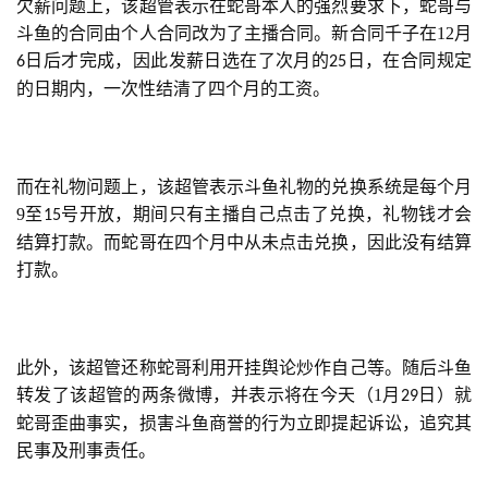
欠薪问题上，该超管表示在蛇哥本人的强烈要求下，蛇哥与
斗鱼的合同由个人合同改为了主播合同。新合同千子在12月
日后才完成，因此发薪日选在了次月的
日，在合同规定
6
25
的日期内，一次性结清了四个月的工资。
首
页
而在礼物问题上，该超管表示斗鱼礼物的兑换系统是每个月
游
9至
号开放，期间只有主播自己点击了兑换，礼物钱才会
15
茶
结算打款。而蛇哥在四个月中从未点击兑换，因此没有结算
原
打款。
创
游
戏
此外，该超管还称蛇哥利用开挂舆论炒作自己等。随后斗鱼
业
转发了该超管的两条微博，并表示将在今天（1月
日）就
29
界
蛇哥歪曲事实，损害斗鱼商誉的行为立即提起诉讼，追究其
民事及刑事责任。
手