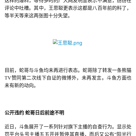
这样的爆料，等待多时的广大网友明显表示不满意，纷纷在
茶
评论中吐槽。其中，王思聪更表示这都是八百年前的料了，
等半天等来这两张图十分失望。
对
接
会
上
海
目前，蛇哥与斗鱼均未再进行表态。蛇哥除了转发一条熊猫
站
TV赞同第二次线下自证的微博外，未再发言。斗鱼方面也
未有新的动向。
中
文
(
公开违约
蛇哥日后前途不明
中
国
近日，斗鱼展开了一系列针对旗下主播的自查行为。显示处
)
罚平台头号主播五五开并暂停其直播，而后又公布“阳光行