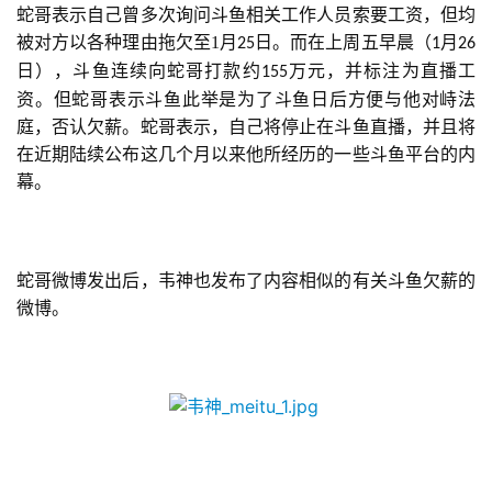
蛇哥表示自己曾多次询问斗鱼相关工作人员索要工资，但均
被对方以各种理由拖欠至1月
日。而在上周五早晨（
月
25
1
26
日），斗鱼连续向蛇哥打款约
万元，并标注为直播工
155
资。但蛇哥表示斗鱼此举是为了斗鱼日后方便与他对峙法
庭，否认欠薪。蛇哥表示，自己将停止在斗鱼直播，并且将
在近期陆续公布这几个月以来他所经历的一些斗鱼平台的内
幕。
蛇哥微博发出后，韦神也发布了内容相似的有关斗鱼欠薪的
微博。