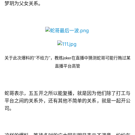
梦玥为父女关系。
第
十
三
届
金
茶
奖
关于此次爆料的“不给力”，教练
在直播中猜测蛇哥可能行贿过某
joker
直播平台高管
7
月
蛇哥表示，五五开之所以能复播，就是因为他们除了打工与
3
平台之间的关系外，还有其他不简单的关系，就是一起开公
司。
0
日
游