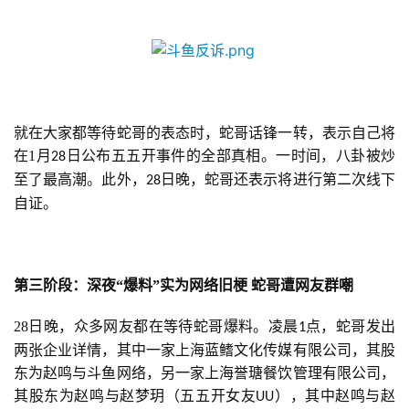
机
游
戏
单
机
就在大家都等待蛇哥的表态时，蛇哥话锋一转，表示自己将
游
在1月
日公布五五开事件的全部真相。一时间，八卦被炒
28
戏
至了最高潮。此外，
日晚，蛇哥还表示将进行第二次线下
28
自证。
休
闲
游
第三阶段：深夜
“爆料”实为网络旧梗 蛇哥遭网友群嘲
戏
28日晚，众多网友都在等待蛇哥爆料。凌晨
点，蛇哥发出
1
2
两张企业详情，其中一家上海蓝鳍文化传媒有限公司，其股
0
东为赵鸣与斗鱼网络，另一家上海誉瑭餐饮管理有限公司，
2
其股东为赵鸣与赵梦玥（五五开女友
），其中赵鸣与赵
UU
5