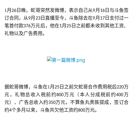
1月
日晚，蛇哥突然发微博，表示自己从
月
日与斗鱼签
26
9
16
订合同，从
月
日直播至今，斗鱼除去在
月
日支付过一
9
23
9
17
笔首付款
万元后，他在
月
日之前都未收到其他工资、
376
1
25
礼物以及广告费用。
据蛇哥微博，斗鱼在1月
日之前欠蛇哥合作费用税后
万
25
220
元，礼物总收入税前约
万元（本人分成税前约
万
800
400
元）、广告总收入约
万元，不算鱼丸贵族提成，签订合
350
约
个多月以来，斗鱼共欠他工资约
万元。
4
800