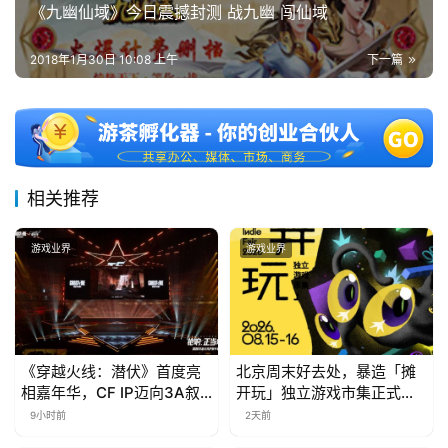
《九幽仙域》今日震撼封测 战九幽 闯仙域
2018年1月30日 10:08 上午
下一篇
相关推荐
游戏业界
游戏业界
《穿越火线：潜伏》首度亮
北京周末好去处，暴造「摊
相嘉年华，CF IP迈向3A叙
开玩」独立游戏市集正式开
事新高度
票！
9小时前
2天前