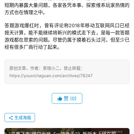
2
短期内暴露大量问题，各家各凭本事、探索维系玩家热情的
5
方式也在情理之中。
第
十
答题游戏爆红时，曾有评论称2018年移动互联网风口已经
三
按天计算，能不能继续将新兴的模式走下去，是每一款答题
届
游戏都在思索的问题。尽管仍属于摸着石头过河，但至少已
金
经有很多厂商行动了起来。
茶
奖
原创文章，作者：茶馆小二，禁止转载：
https://youxichaguan.com/archives/78247
7
赞
(0)
月
3
生成海报
0
日