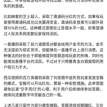
因此，许多答题游戏开始寻找出路，用各式方法弥补玩家消
失的刺激感。
手
机
比如映客的芝士超人，采取了邀请码分红的方式，如果有玩
游
家使用邀请码成功过关赢得奖金，邀请码发放者可以额外获
戏
得10%的分红。这种模式意图在让答题水平一般，却希望通
过人际关系网发散玩家保持活跃。
单
机
一直播则采取了前六道题答对都会给用户金币的方法，金币
游
无法提前为现实货币，但能够在一直播平台上进行消费。这
戏
种做法的好处在于即能够提到答题游戏玩家的热情，同时也
能增加直播平台的活跃。不过对于只想要真金白银报偿的用
户吸引力不大。
休
闲
西瓜视频的百万英雄则采取了向答题中途失败玩家发放宝箱
游
的模式，宝箱可以开出红包，算是一种安慰措施。此举意图
戏
避免玩家“空手而归”的心理，利于用户后续继续参加答题，
继续向流量数字中贡献自己的一笔。
2
0
上述几家只是作为部分典型摘取。答题游戏短期蹿红、又在