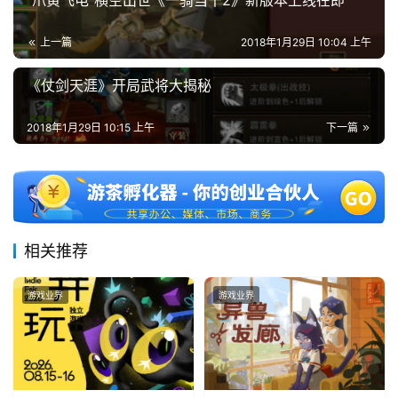
“爪黄飞电”横空出世《一骑当千2》新版本上线在即
游
上一篇
2018年1月29日 10:04 上午
茶
《仗剑天涯》开局武将大揭秘
对
接
2018年1月29日 10:15 上午
下一篇
会
上
海
站
相关推荐
游戏业界
游戏业界
中
文
(
中