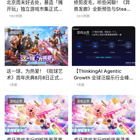
北京周末好去处，暴造「摊
修剪皮毛，听些闲聊！《异
国
开玩」独立游戏市集正式开
兽发廊》全新预告与Steam
)
票！
免费试玩公开
19小时前
22小时前
游戏业界
游戏业界
这一球，为热爱！《街球艺
【ThinkingAI Agentic
术》周年庆典8月8日正式上
Growth 全球泛娱乐行业峰
线，多重福利与全新内容同
会】Agent 时代，人到底负
1天前
1天前
步开启
责什么
游戏业界
游戏业界
虎牙游戏发行IP矩阵再落重
虎牙游戏发行IP矩阵再落重