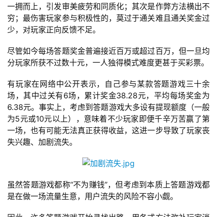
一拥而上，引发审美疲劳和同质化；其次是作弊方法横出不
穷；最伤害玩家参与积极性的，莫过于通关难且通关奖金过
少，对玩家正向反馈不足。
尽管如今每场答题奖金普遍接近百万或超过百万，但一旦均
分玩家所获不过数十元，一人独得模式难度更甚于买彩票。
首
页
有玩家在网络中公开表示，自己参与某款答题游戏三十余
场，其中过关有6场，累计奖金38.28元，平均每场奖金为
6.38元。事实上，考虑到答题游戏大多设有提现额度（一般
游
为5元或10元以上），意味着不少玩家即便千辛万苦赢了第
茶
一场，也有可能无法真正获得收益，这进一步导致了玩家丧
原
失兴趣、加剧流失。
创
游
戏
虽然答题游戏都称“不为赚钱”，但考虑到本质上答题游戏都
业
是在做一场流量生意，用户流失的风险不容小觑。
界