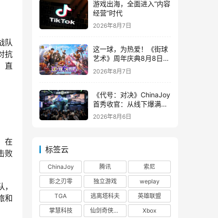
游戏出海，全面进入“内容
经营”时代
2026年8月7日
战队
这一球，为热爱！《街球
对抗
艺术》周年庆典8月8日正
、直
式上线，多重福利与全新
2026年8月7日
内容同步开启
《代号：对决》ChinaJoy
首秀收官：从线下爆满看
见玩家的真实期待
2026年8月6日
：在
标签云
击败
ChinaJoy
腾讯
索尼
影之刃零
独立游戏
weplay
队，
TGA
逃离塔科夫
英雄联盟
旅和
掌慧科技
仙剑奇侠传四
Xbox