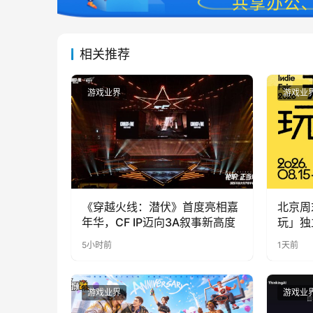
相关推荐
游戏业界
游戏业
《穿越火线：潜伏》首度亮相嘉
北京周
年华，CF IP迈向3A叙事新高度
玩」独
5小时前
1天前
游戏业界
游戏业