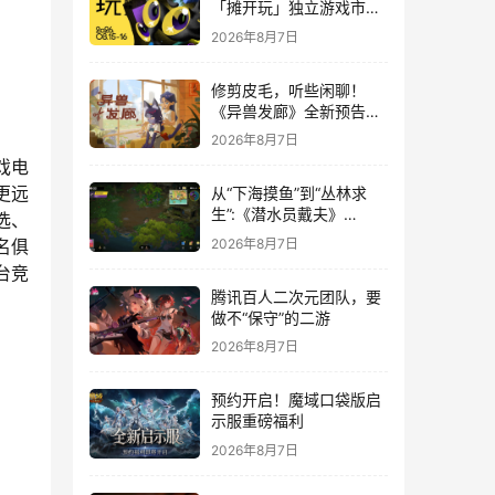
「摊开玩」独立游戏市集
正式开票！
2026年8月7日
修剪皮毛，听些闲聊！
《异兽发廊》全新预告与
Steam免费试玩公开
2026年8月7日
戏电
更远
从“下海摸鱼”到“丛林求
生”:《潜水员戴夫》
选、
DLC《丛林》移动端定档
2026年8月7日
名俱
8月14日
台竞
腾讯百人二次元团队，要
做不“保守”的二游
2026年8月7日
预约开启！魔域口袋版启
示服重磅福利
2026年8月7日