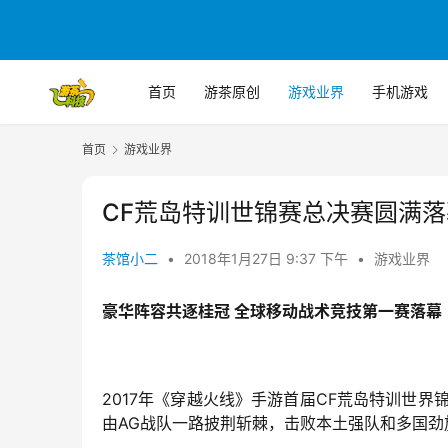
首页
游茶原创
游戏业界
手机游戏
首页
游戏业界
CF荒岛特训世锦赛总决赛圆满落
茶馆小二
•
2018年1月27日 9:37 下午
•
游戏业界
豪华阵容共逐桂冠 全球移动战术竞技第一赛落幕
2017年《穿越火线》手游首届CF荒岛特训世界
由AG战队一路披荆斩棘，击败本土强队和多国劲