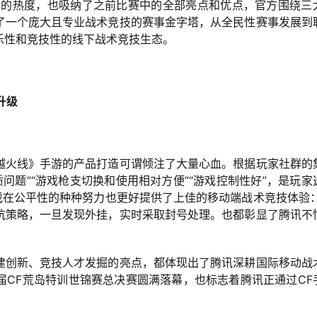
所的热度，也吸纳了之前比赛中的全部亮点和优点，官方围绕三
了一个庞大且专业战术竞技的赛事金字塔，从全民性赛事发展到
乐性和竞技性的线下战术竞技生态。
升级
越火线》手游的产品打造可谓倾注了大量心血。根据玩家社群的
问题”“游戏枪支切换和使用相对方便”“游戏控制性好”，是玩家
戏在公平性的种种努力也更好提供了上佳的移动端战术竞技体验：
抗策略，一旦发现外挂，实时采取封号处理。也都彰显了腾讯不
建创新、竞技人才发掘的亮点，都体现出了腾讯深耕国际移动战
届CF荒岛特训世锦赛总决赛圆满落幕，也标志着腾讯正通过CF