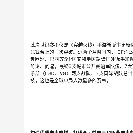
此次世锦赛不仅是《穿越火线》手游新版本更新
竞舞台上的一次突破。近两个月时间内， CF荒
赴欧洲、巴西等5个国家和地区邀请国外选手和
角逐、问鼎，最终8支城市公开赛冠军队伍、7大
乐部（LGD、VG）两支战队、5支国际战队总
技，这也是全球单局人数最多的赛事。
构造优质赛事阶梯，打通全民性赛事和职业赛事