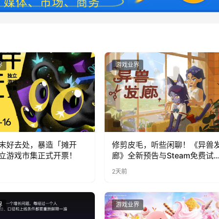
界
游戏业界
末好去处，暴造「摊开
修剪皮毛，听些闲聊！《异兽
立游戏市集正式开票！
廊》全新预告与Steam免费试
公开
2天前
界
游戏业界