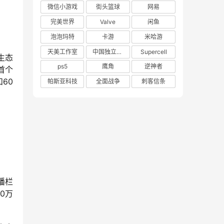
微信小游戏
街头篮球
网易
完美世界
Valve
闲鱼
泡泡玛特
卡游
米哈游
天美工作室
中国独立游戏联盟
Supercell
生态
ps5
鹰角
逆神者
首个
60
帕斯亚科技
全面战争
刺客信条
播栏
0万