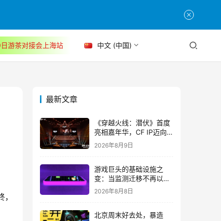
30日游茶对接会上海站
中文 (中国)
最新文章
《穿越火线：潜伏》首度
亮相嘉年华，CF IP迈向
3A叙事新高度
2026年8月9日
游戏巨头的基础设施之
变：当监测迁移不再以中
断为代价
2026年8月8日
终，
北京周末好去处，暴造