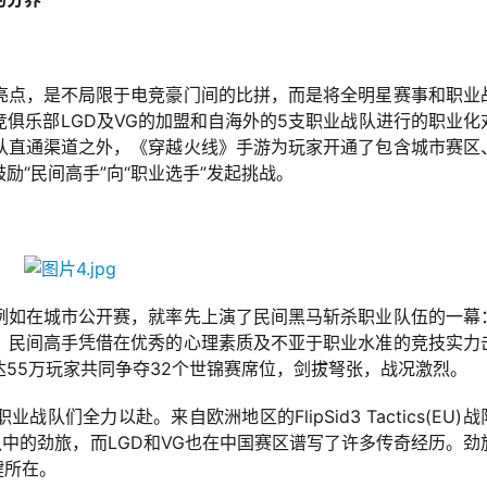
亮点，是不局限于电竞豪门间的比拼，而是将全明星赛事和职业
俱乐部LGD及VG的加盟和自海外的5支职业战队进行的职业化
队直通渠道之外，《穿越火线》手游为玩家开通了包含城市赛区
“民间高手”向“职业选手”发起挑战。
例如在城市公开赛，就率先上演了民间黑马斩杀职业队伍的一幕
，民间高手凭借在优秀的心理素质及不亚于职业水准的竞技实力
55万玩家共同争夺32个世锦赛席位，剑拔弩张，战况激烈。
们全力以赴。来自欧洲地区的FlipSid3 Tactics(EU)战
职业战队中的劲旅，而LGD和VG也在中国赛区谱写了许多传奇经历。劲
键所在。