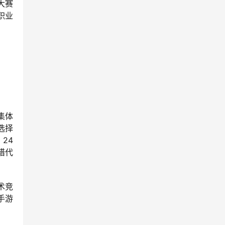
大赛
职业
集体
选择
24
惜代
术竞
手游