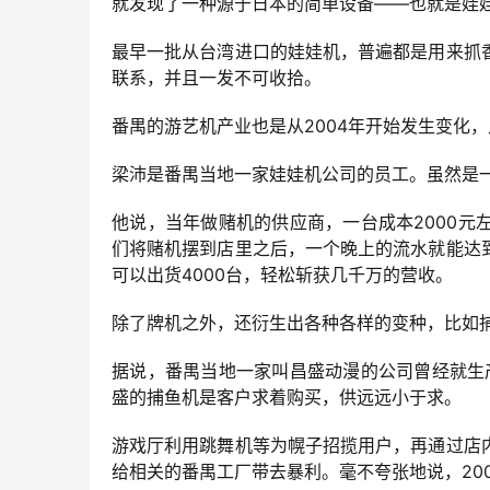
就发现了一种源于日本的简单设备——也就是娃
最早一批从台湾进口的娃娃机，普遍都是用来抓
联系，并且一发不可收拾。
番禺的游艺机产业也是从2004年开始发生变化
梁沛是番禺当地一家娃娃机公司的员工。虽然是
他说，当年做赌机的供应商，一台成本2000
们将赌机摆到店里之后，一个晚上的流水就能达
可以出货4000台，轻松斩获几千万的营收。
除了牌机之外，还衍生出各种各样的变种，比如
据说，番禺当地一家叫昌盛动漫的公司曾经就生
盛的捕鱼机是客户求着购买，供远远小于求。
游戏厅利用跳舞机等为幌子招揽用户，再通过店
给相关的番禺工厂带去暴利。毫不夸张地说，200