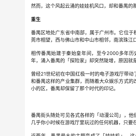
然而，这个风起云涌的娃娃机风口，却和番禺的
重生
番禺区地处广东省中南部，属于广州市。它位于
莞市相望，西与佛山市和中山市相邻，南滨珠江
相传番禺始建于秦始皇年间，至今2000多年
年，涌入番禺的「探险家」却突然陡增，原因就
曾经21世纪初在中国红极一时的电子游戏厅带
和番禺这样的产业集群，而随着大众娱乐方式的
小的区，番禺却保留了那个时代的印记。
番禺街头随处可见各式各样的「动漫公司」，他
几乎你小时候在游戏厅里玩过的任何机器，只要
近两年，番禺最大的主题变成了「娃娃机」。这