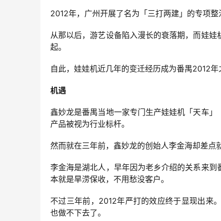
2012年，广州开展了名为「三打两建」的专项
从那以后，游艺设备陷入漫长的衰落期，而娃娃
起。
自此，娃娃机近几年的变迁经历成为番禺2012
机遇
鑫妙龙是番禺当地一家专门生产娃娃机「天车」
产品被视为行业标杆。
然而就在三年前，鑫妙龙的创始人李金海却差点
李金海是湖北人，早年因为老乡介绍的关系来到
本就是旱涝保收，不用愁没客户。
不过三年前，2012年严打的效应终于显现出
也做不下去了。