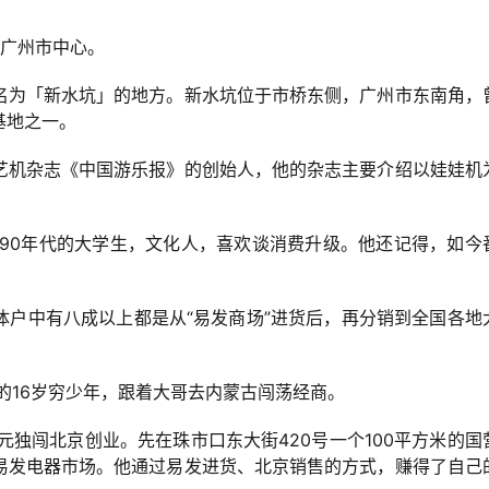
达广州市中心。
名为「新水坑」的地方。新水坑位于市桥东侧，广州市东南角，
基地之一。
艺机杂志《中国游乐报》的创始人，他的杂志主要介绍以娃娃机
是90年代的大学生，文化人，喜欢谈消费升级。他还记得，如今
体户中有八成以上都是从“易发商场”进货后，再分销到全国各地
完的16岁穷少年，跟着大哥去内蒙古闯荡经商。
0元独闯北京创业。先在珠市口东大街420号一个100平方米的国
易发电器市场。他通过易发进货、北京销售的方式，赚得了自己