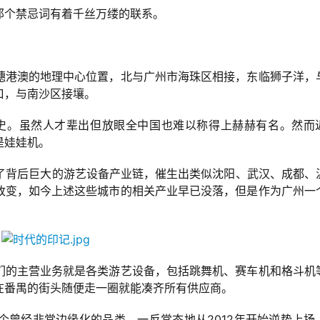
那个禁忌词有着千丝万缕的联系。
穗港澳的地理中心位置，北与广州市海珠区相接，东临狮子洋，
口，与南沙区接壤。
历史。虽然人才辈出但放眼全中国也难以称得上赫赫有名。然而
是娃娃机。
动了背后巨大的游艺设备产业链，催生出类似沈阳、武汉、成都、
改变，如今上述这些城市的相关产业早已没落，但是作为广州一
们的主营业务就是各类游艺设备，包括跳舞机、赛车机和格斗机
在番禺的街头随便走一圈就能凑齐所有供应商。
个曾经非常边缘化的品类，一反常态地从2012年开始逆势上扬