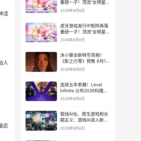
重磅一子！顶流“女明星”
ZANMANG LOOPY 正版
2026年8月6日
种活
3D消除手游《消消奇遇》
惊喜曝光
虎牙游戏发行IP矩阵再落
重磅一子！顶流“女明星”
ZANMANG LOOPY 正版
2026年8月6日
3D消除手游《消消奇遇》
惊喜曝光
沐小葵全新特写亮相！
《影之刃零》预售 8月12
始人
日开启
2026年8月6日
连续五年参展！Level
Infinite 公布2026科隆游
戏展产品阵容
2026年8月6日
管线AI化、原生游戏和长
期主义：游戏AI进入新共
接近
识时代
2026年8月6日