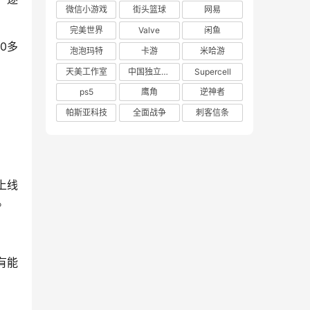
微信小游戏
街头篮球
网易
完美世界
Valve
闲鱼
0多
泡泡玛特
卡游
米哈游
天美工作室
中国独立游戏联盟
Supercell
ps5
鹰角
逆神者
帕斯亚科技
全面战争
刺客信条
上线
。
有能