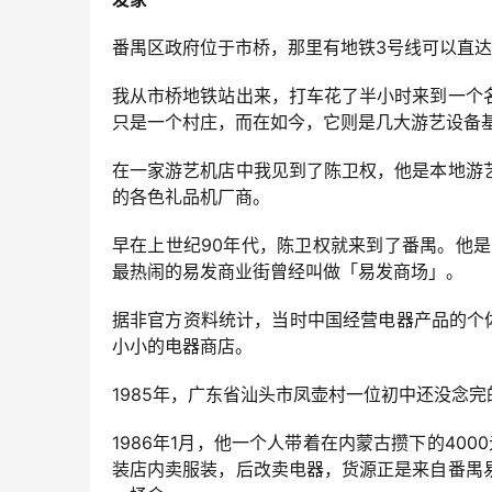
番禺区政府位于市桥，那里有地铁3号线可以直
我从市桥地铁站出来，打车花了半小时来到一个
只是一个村庄，而在如今，它则是几大游艺设备
在一家游艺机店中我见到了陈卫权，他是本地游
的各色礼品机厂商。
早在上世纪90年代，陈卫权就来到了番禺。他
最热闹的易发商业街曾经叫做「易发商场」。
据非官方资料统计，当时中国经营电器产品的个
小小的电器商店。
1985年，广东省汕头市凤壶村一位初中还没念
1986年1月，他一个人带着在内蒙古攒下的400
装店内卖服装，后改卖电器，货源正是来自番禺