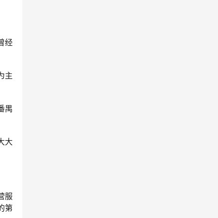
曾经
为主
番禺
大大
营服
的第