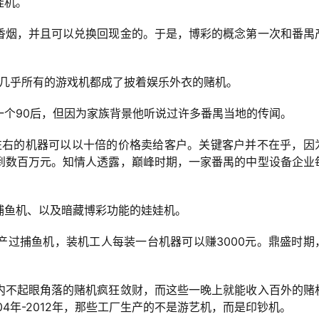
娃机。
香烟，并且可以兑换回现金的。于是，博彩的概念第一次和番禺
，几乎所有的游戏机都成了披着娱乐外衣的赌机。
一个90后，但因为家族背景他听说过许多番禺当地的传闻。
元左右的机器可以以十倍的价格卖给客户。关键客户并不在乎，因
到数百万元。知情人透露，巅峰时期，一家番禺的中型设备企业
捕鱼机、以及暗藏博彩功能的娃娃机。
产过捕鱼机，装机工人每装一台机器可以赚3000元。鼎盛时期
内不起眼角落的赌机疯狂敛财，而这些一晚上就能收入百外的赌
4年-2012年，那些工厂生产的不是游艺机，而是印钞机。