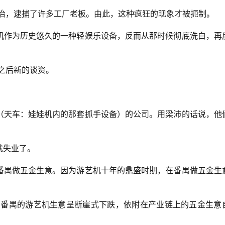
整治，逮捕了许多工厂老板。由此，这种疯狂的现象才被扼制。
机作为历史悠久的一种轻娱乐设备，反而从那时候彻底洗白，再
年之后新的谈资。
（天车：娃娃机内的那套抓手设备）的公司。用梁沛的话说，他
就失业了。
番禺做五金生意。因为游艺机十年的鼎盛时期，在番禺做五金生
来。番禺的游艺机生意呈断崖式下跌，依附在产业链上的五金生意