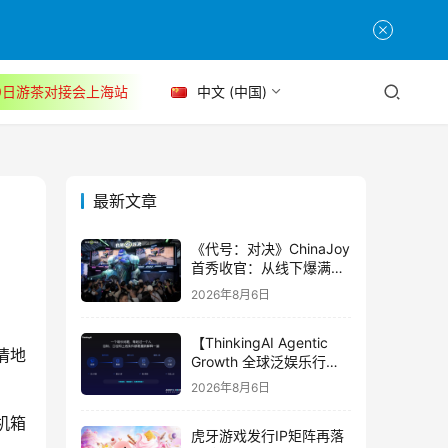
30日游茶对接会上海站
中文 (中国)
最新文章
《代号：对决》ChinaJoy
首秀收官：从线下爆满看
见玩家的真实期待
2026年8月6日
【ThinkingAI Agentic
情地
Growth 全球泛娱乐行业
峰会】Agent 时代，人到
2026年8月6日
底负责什么
机箱
虎牙游戏发行IP矩阵再落