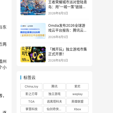
王者荣耀城市派对登陆青
岛：用“一城一策”链接海
洋场景，以双向奔赴带动
2026年8月5日
夏日文旅
Omdia发布2026全球游
与东
戏云平台报告：腾讯云连
续两年入选“领导者”象限
2026年8月5日
近两
「摊开玩」独立游戏市集
正式开票！
2026年8月5日
温州
个小
标签云
ChinaJoy
腾讯
索尼
影之刃零
独立游戏
weplay
等，
TGA
逃离塔科夫
英雄联盟
掌慧科技
仙剑奇侠传四
Xbox
，逐