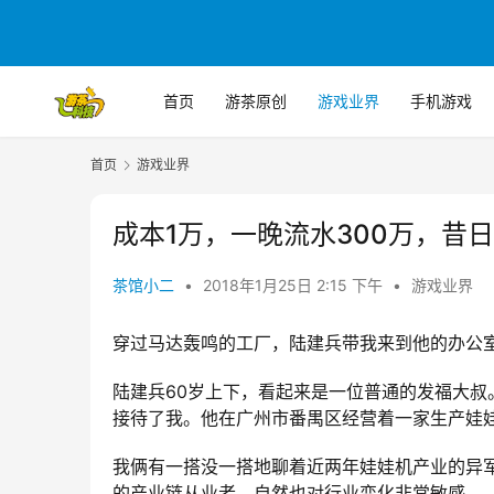
首页
游茶原创
游戏业界
手机游戏
首页
游戏业界
成本1万，一晚流水300万，昔
茶馆小二
•
2018年1月25日 2:15 下午
•
游戏业界
穿过马达轰鸣的工厂，陆建兵带我来到他的办公
陆建兵60岁上下，看起来是一位普通的发福大
接待了我。他在广州市番禺区经营着一家生产娃
我俩有一搭没一搭地聊着近两年娃娃机产业的异军
的产业链从业者，自然也对行业变化非常敏感。