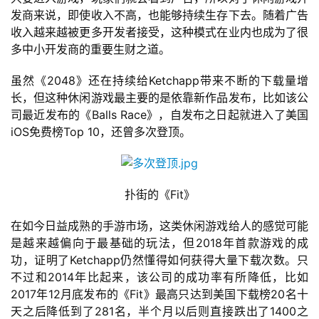
游
发商来说，即使收入不高，也能够持续生存下去。随着广告
茶
收入越来越被更多开发者接受，这种模式在业内也成为了很
原
多中小开发商的重要生财之道。
创
虽然《2048》还在持续给Ketchapp带来不断的下载量增
游
长，但这种休闲游戏最主要的是依靠新作品发布，比如该公
戏
司最近发布的《Balls Race》，自发布之日起就进入了美国
业
iOS免费榜Top 10，还曾多次登顶。
界
手
扑街的《Fit》
机
游
在如今日益成熟的手游市场，这类休闲游戏给人的感觉可能
戏
是越来越偏向于最基础的玩法，但2018年首款游戏的成
功，证明了Ketchapp仍然懂得如何获得大量下载次数。只
单
不过和2014年比起来，该公司的成功率有所降低，比如
机
2017年12月底发布的《Fit》最高只达到美国下载榜20名十
游
天之后降低到了281名，半个月以后则直接跌出了1400之