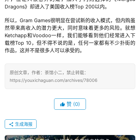
Dragons》却进入了美国收入榜Top 200以内。
海
站
所以，Gram Games很明显在尝试新的收入模式，但内购虽
然带来高收入的潜力更大，同时意味着更多的风险。就想
Ketchapp和Voodoo一样，我们能够看到他们经常进入下
载榜Top 10，但不得不说的是，任何一家都有不少扑街的
中
作品，这并不是很多人可以承受的。
文
(
中
原创文章，作者：茶馆小二，禁止转载：
国
https://youxichaguan.com/archives/78006
)
赞
(0)
生成海报