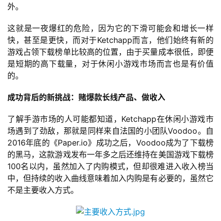
戏
外。
这就是一夜爆红的危险，因为它的下滑可能会和增长一样
休
快，甚至是更快，而对于Ketchapp而言，他们始终有新的
闲
游戏占领下载榜单比较高的位置，由于买量成本很低，即便
游
是短期的高下载量，对于休闲小游戏市场而言也是有价值
戏
的。
2
成功背后的新挑战：赌爆款长线产品、做收入
0
2
了解手游市场的人可能都知道，Ketchapp在休闲小游戏市
5
场遇到了劲敌，那就是同样来自法国的小团队Voodoo。自
第
2016年底的《Paper.io》成功之后，Voodoo成为了下载榜
十
的黑马，这款游戏发布一年多之后还维持在美国游戏下载榜
三
100名以内，虽然加入了内购模式，但却很难进入收入榜当
届
中，但持续的收入曲线意味着加入内购是有必要的，虽然它
金
不是主要收入方式。
茶
奖