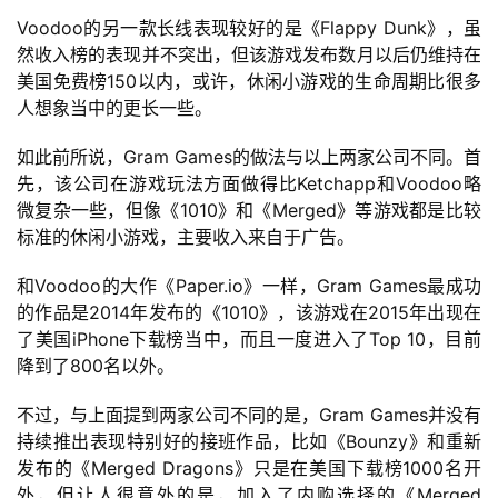
Voodoo的另一款长线表现较好的是《Flappy Dunk》，虽
然收入榜的表现并不突出，但该游戏发布数月以后仍维持在
美国免费榜150以内，或许，休闲小游戏的生命周期比很多
7
人想象当中的更长一些。
月
如此前所说，Gram Games的做法与以上两家公司不同。首
3
先，该公司在游戏玩法方面做得比Ketchapp和Voodoo略
0
微复杂一些，但像《1010》和《Merged》等游戏都是比较
标准的休闲小游戏，主要收入来自于广告。
日
游
和Voodoo的大作《Paper.io》一样，Gram Games最成功
的作品是2014年发布的《1010》，该游戏在2015年出现在
茶
了美国iPhone下载榜当中，而且一度进入了Top 10，目前
对
降到了800名以外。
接
不过，与上面提到两家公司不同的是，Gram Games并没有
持续推出表现特别好的接班作品，比如《Bounzy》和重新
会
发布的《Merged Dragons》只是在美国下载榜1000名开
上
外，但让人很意外的是，加入了内购选择的《Merged 