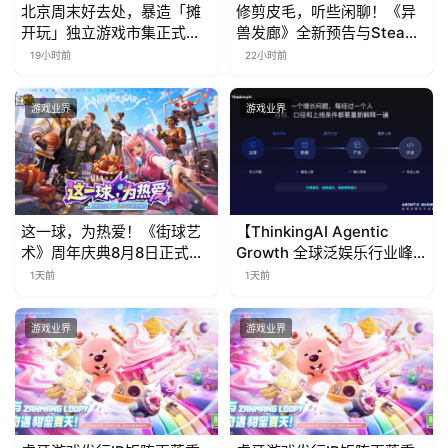
北京周末好去处，暴造「摊
修剪皮毛，听些闲聊！《异
开玩」独立游戏市集正式开
兽发廊》全新预告与Steam
票！
免费试玩公开
19小时前
22小时前
游戏业界
游戏业界
这一球，为热爱！《街球艺
【ThinkingAI Agentic
术》周年庆典8月8日正式上
Growth 全球泛娱乐行业峰
线，多重福利与全新内容同
会】Agent 时代，人到底负
1天前
1天前
步开启
责什么
游戏业界
游戏业界