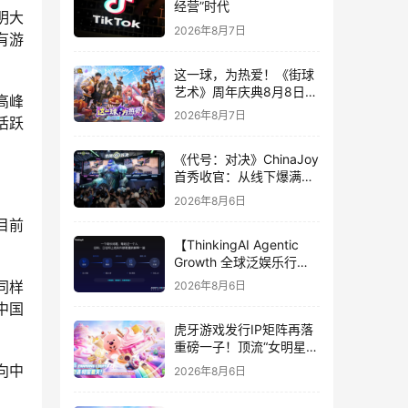
经营”时代
明大
2026年8月7日
有游
这一球，为热爱！《街球
艺术》周年庆典8月8日正
高峰
式上线，多重福利与全新
2026年8月7日
活跃
内容同步开启
《代号：对决》ChinaJoy
首秀收官：从线下爆满看
见玩家的真实期待
2026年8月6日
目前
【ThinkingAI Agentic
Growth 全球泛娱乐行业
峰会】Agent 时代，人到
同样
2026年8月6日
底负责什么
中国
虎牙游戏发行IP矩阵再落
重磅一子！顶流“女明星”
ZANMANG LOOPY 正版
向中
2026年8月6日
3D消除手游《消消奇遇》
惊喜曝光