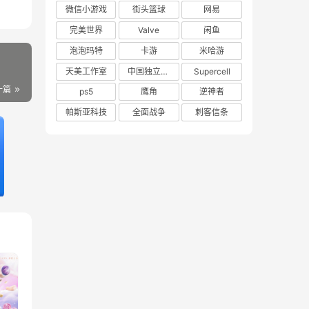
微信小游戏
街头篮球
网易
完美世界
Valve
闲鱼
泡泡玛特
卡游
米哈游
天美工作室
中国独立游戏联盟
Supercell
一篇
ps5
鹰角
逆神者
帕斯亚科技
全面战争
刺客信条