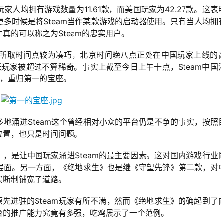
人均拥有游戏数量为11.61款，而美国玩家为42.27款。这表
更多时候是将Steam当作某款游戏的启动器使用。只有当人均拥
真的可以称之为Steam的忠实用户。
数字所取时间点较为凑巧，北京时间晚八点正处在中国玩家上线的
玩家被超过不算稀奇。事实上截至今日上午十点，Steam中国
人，重归第一的宝座。
地涌进Steam这个曾经相对小众的平台仍是不争的事实，按照
位置，也只是时间问题。
生》，是让中国玩家涌进Steam的最主要因素。这对国内游戏行业
层面。另一方面，《绝地求生》也是继《守望先锋》第二款，对
买断制铺宽了道路。
原先进驻的Steam玩家有所不满，然而《绝地求生》的确起到了
平台的推广能力究竟有多强，吃鸡展示了一个范例。