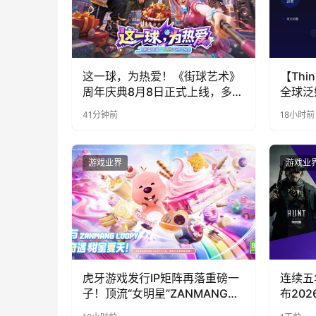
这一球，为热爱！《街球艺术》
【Thin
周年庆典8月8日正式上线，多重
全球泛
福利与全新内容同步开启
代，人
41分钟前
18小时前
游戏业界
游戏业
虎牙游戏发行IP矩阵再落重磅一
连续五年参
子！顶流“女明星”ZANMANG
布20
LOOPY 正版3D消除手游《消消