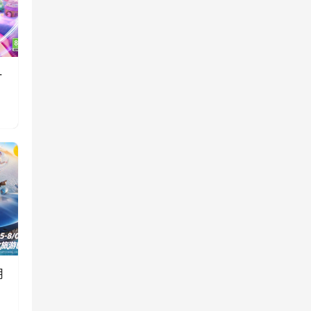
一
消
用
双