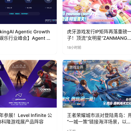
kingAI Agentic Growth
虎牙游戏发行IP矩阵再落重磅
娱乐行业峰会】Agent 时
子！顶流“女明星”ZANMANG
到底负责什么
LOOPY 正版3D消除手游《消
18小时前
奇遇》惊喜曝光
界
游戏业界
展！Level Infinite 公
王者荣耀城市派对登陆青岛：
26科隆游戏展产品阵容
“一城一策”链接海洋场景，以
向奔赴带动夏日文旅