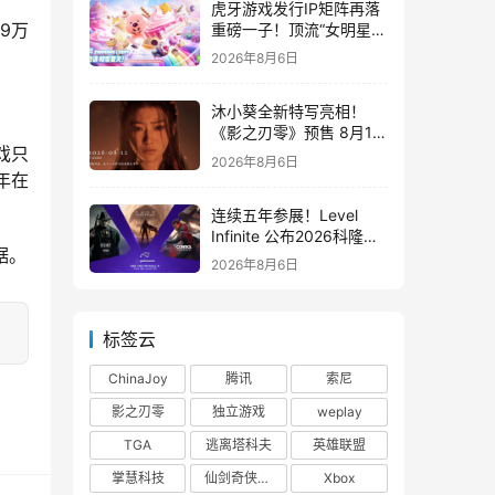
虎牙游戏发行IP矩阵再落
9万
重磅一子！顶流“女明星”
ZANMANG LOOPY 正版
2026年8月6日
3D消除手游《消消奇遇》
惊喜曝光
沐小葵全新特写亮相！
《影之刃零》预售 8月12
戏只
日开启
2026年8月6日
年在
连续五年参展！Level
Infinite 公布2026科隆游
据。
戏展产品阵容
2026年8月6日
标签云
ChinaJoy
腾讯
索尼
影之刃零
独立游戏
weplay
TGA
逃离塔科夫
英雄联盟
掌慧科技
仙剑奇侠传四
Xbox