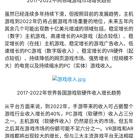
2017-2022不同领域游戏市场增长趋势
虽然已经连续多年持续下滑，但按照目前的发展趋势，主机
游戏到2022年仍将占据游戏市场重要的地位，未来五年内
其余几个可能出现数十亿美元增减的领域包括，稳定增长的
首
（数字）主机游戏、高速增长的AR游戏（起点较低）、稳
页
定增长的（在线）主机游戏、稳定增长的游戏广告收入、低
速增长的PC游戏（数字版收入）、稳定增长的VR硬件（起
游
点较低）、持续降低的网页游戏市场、强势增长（但规模不
茶
大）的电竞以及持续缩水的PC（实体）游戏收入。
原
创
2017-2022年世界各国游戏软硬件收入增长趋势
游
戏
从平台方面来说，到2022年，手游带来的收入可占据整个
业
游戏行业收入增长的40%，PC游戏（软硬件）收入占三分
界
之一。主机游戏（软硬件收入）仍然是巨大的市场，但五年
之后其在游戏市场的份额可能不足六分之一。VR游戏和AR
手
游戏都将出现较大的增长，但与三大主流游戏平台无法相提