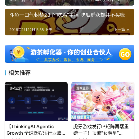
)
斗鱼一口气封禁23个“吃鸡”主播 吃瓜群众却并不买账
2018年1月22日 5:58 下午
下一篇
相关推荐
游戏业界
游戏业界
【ThinkingAI Agentic
虎牙游戏发行IP矩阵再落重
Growth 全球泛娱乐行业峰
磅一子！顶流“女明星”