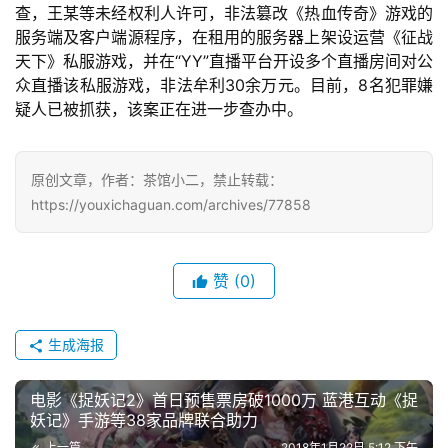
游
查，王某等未经权利人许可，非法篡改《热血传奇》游戏的
服务端及客户端源程序，在租用的服务器上架设运营《征战
茶
天下》私服游戏，并在“YY”直播平台开设多个直播房间对公
对
众直播该私服游戏，非法牟利30余万元。目前，8名犯罪嫌
疑人已被抓获，该案正在进一步查办中。
接
会
原创文章，作者：茶馆小二，禁止转载：
上
https://youxichaguan.com/archives/77858
海
站
赞
(0)
中
生成海报
文
(
电影《捉妖记2》首日预售票房破1000万 蓝港互动《捉
中
妖记》手游等38家品牌联合助力
国
上一篇
2018年1月22日 5:12 下午