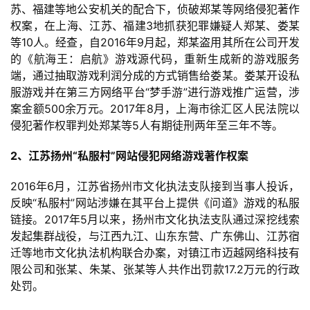
苏、福建等地公安机关的配合下，侦破郑某等网络侵犯著作
权案，在上海、江苏、福建3地抓获犯罪嫌疑人郑某、娄某
等10人。经查，自2016年9月起，郑某盗用其所在公司开发
的《航海王：启航》游戏源代码，重新生成新的游戏服务
端，通过抽取游戏利润分成的方式销售给娄某。娄某开设私
首
服游戏并在第三方网络平台“梦手游”进行游戏推广运营，涉
页
案金额500余万元。2017年8月，上海市徐汇区人民法院以
侵犯著作权罪判处郑某等5人有期徒刑两年至三年不等。
游
2、江苏扬州“私服村”网站侵犯网络游戏著作权案
茶
原
2016年6月，江苏省扬州市文化执法支队接到当事人投诉，
创
反映“私服村”网站涉嫌在其平台上提供《问道》游戏的私服
链接。2017年5月以来，扬州市文化执法支队通过深挖线索
游
发起集群战役，与江西九江、山东东营、广东佛山、江苏宿
戏
迁等地市文化执法机构联合办案，对镇江市迈越网络科技有
业
限公司和张某、朱某、张某等人共作出罚款17.2万元的行政
界
处罚。