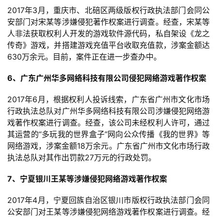
5
2017年3月，重庆市、北碚区两级版权行政执法部门会同公
第
安部门对宋某等涉嫌侵犯著作权案进行调查。经查，宋某等
十
人非法获取权利人开发的游戏软件源代码，私自架设《龙之
三
传奇》游戏，并搭建游戏充值平台收取充值款，涉案金额达
届
630万余元。目前，案件正在进一步查办中。
金
茶
6、广东广州华多网络科技有限公司侵犯网络游戏著作权案
奖
2017年6月，根据权利人投诉线索，广东省广州市文化市场
行政执法总队对广州华多网络科技有限公司涉嫌侵犯网络游
戏著作权案进行调查。经查，该公司未经权利人许可，通过
7
其运营的“多玩我的世界盒子”网向公众传播《我的世界》等
网络游戏，涉案金额18万余元。广东省广州市文化市场行政
月
执法总队对其作出罚款27万元的行政处罚。
3
7、宁夏银川王某等涉嫌侵犯网络游戏著作权案
0
2017年4月，宁夏回族自治区银川市版权行政执法部门会同
日
公安部门对王某等涉嫌侵犯网络游戏著作权案进行调查。经