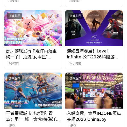
会】Agent 时代，人到底负
ZANMANG LOOPY 正版3D
8小时前
8小时前
责什么
消除手游《消消奇遇》惊喜
曝光
游戏业界
游戏业界
虎牙游戏发行IP矩阵再落重
连续五年参展！Level
磅一子！顶流“女明星”
Infinite 公布2026科隆游戏
ZANMANG LOOPY 正版3D
展产品阵容
9小时前
14小时前
消除手游《消消奇遇》惊喜
曝光
游戏业界
游戏业界
王者荣耀城市派对登陆青
入纵奇境，索尼INZONE英纵
岛：用“一城一策”链接海洋
亮相2026 ChinaJoy
场景，以双向奔赴带动夏日
1天前
1天前