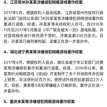
手
3、江苏常州孙某某涉嫌侵犯网络游戏著作权案
机
2017年5月，根据权利人投诉线索，江苏省常州市版权行政
游
执法部门会同公安部门对孙某某等涉嫌侵犯网络游戏著作权
戏
案进行调查。经查，孙某某等未经权利人许可，自2016年
11月至2017年5月架设《中广联合破天一剑》游戏私服，并
单
对游戏程序进行修改用于营利，涉案金额200万余元。目
机
前，孙某某已被刑事拘留，该案正在进一步查办中。
游
戏
4、湖北咸宁黄某等涉嫌侵犯网络游戏著作权案
2017年4月，根据权利人投诉，湖北省咸宁市公安部门对黄
休
某等涉嫌侵犯著作权案进行调查。经查，2016年以来，黄
闲
某等针对网络游戏《逆战》开发制作了多个外挂软件并在网
游
上销售，非法获利近百万元，使用该外挂的玩家超过2万人
戏
次。目前，黄某等5名犯罪嫌疑人已被抓获，案件正在进一
步查办中。
2
0
5、重庆宋某等涉嫌侵犯网络游戏著作权案
2