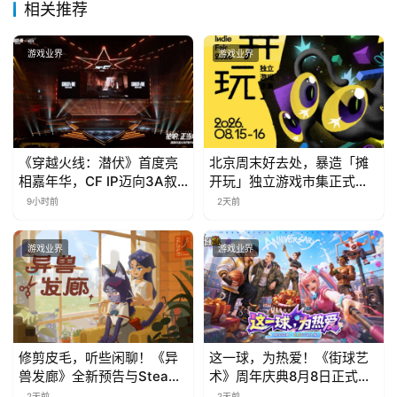
相关推荐
游戏业界
游戏业界
《穿越火线：潜伏》首度亮
北京周末好去处，暴造「摊
相嘉年华，CF IP迈向3A叙
开玩」独立游戏市集正式开
事新高度
票！
9小时前
2天前
游戏业界
游戏业界
修剪皮毛，听些闲聊！《异
这一球，为热爱！《街球艺
兽发廊》全新预告与Steam
术》周年庆典8月8日正式上
免费试玩公开
线，多重福利与全新内容同
2天前
2天前