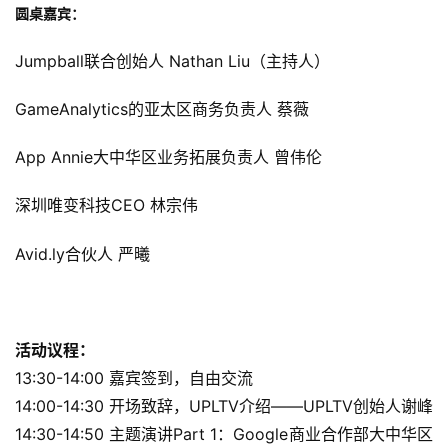
戏
圆桌嘉宾
：
业
Jumpball联合创始人 Nathan Liu（主持人）
界
GameAnalytics的亚太区商务负责人 蔡薇
手
机
App Annie大中华区业务拓展负责人 曾伟伦
游
戏
深圳唯变科技
CEO 林宗伟
单
Avid.ly合伙人 严曦
机
游
戏
活动议程：
休
13:30-14:00 嘉宾签到，自由交流
闲
14:00-14:30 开场致辞，UPLTV介绍——UPLTV
创始人谢峰
游
14:30-14:50 主题演讲Part 1：
Google商业合作部大中华区
戏