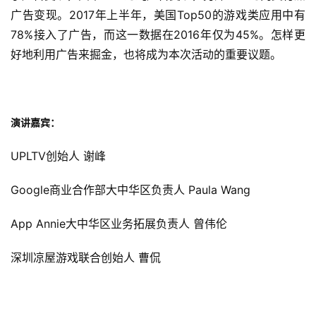
广告变现。2017年上半年，美国Top50的游戏类应用中有
78%接入了广告，而这一数据在2016年仅为45%。怎样更
好地利用广告来掘金，也将成为本次活动的重要议题。
演讲
嘉宾
：
UPLTV
创始人 谢峰
首
页
Google商业合作部大中华区负责人 Paula Wang
游
App Annie大中华区业务拓展负责人 曾伟伦
茶
原
深圳凉屋游戏联合创始人
 曹侃
创
游