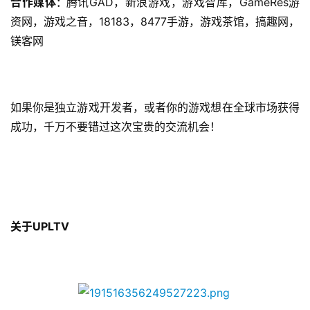
合作媒体
腾讯
GAD，新浪游戏，游戏智库，GameRes游
：
3
资网，游戏之音，18183，8477手游，游戏茶馆，搞趣网，
0
镁客网
日
游
茶
如果你是独立游戏开发者，或者你的游戏想在全球市场获得
成功，千万不要错过这次宝贵的交流机会！
对
接
会
上
关于UPLTV
海
站