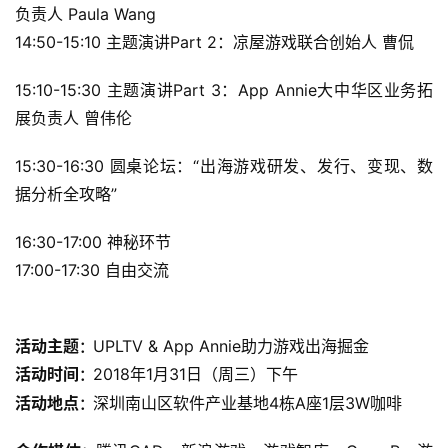
负责人 Paula Wang
14:50-15:10 主题演讲Part 2：
凉屋游戏联合创始人 曹侃
2
0
15:10-15:30 主题演讲Part 3：
App Annie大中华区业务拓
2
展负责人 曾伟伦
5
第
15:30-16:30 圆桌论坛：“出海游戏研发、发行、变现、数
十
据分析全攻略”
三
届
16:30-17:00 神秘环节
金
茶
17:00-17:30 自由交流
奖
活动主题
UPLTV & App Annie助力游戏出海掘金
：
活动时间
2018年1月31日（周三）下午
：
7
活动地点
深圳南山区软件产业基地
4栋A座1层3W
咖啡
：
月