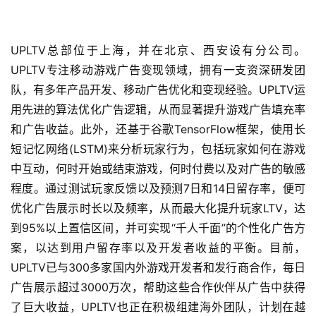
中
文
(
UPLTV总部位于上海，并在北京、西安设有分公司。
中
国
UPLTV专注移动游戏广告变现领域，拥有一支资深研发团
)
队，有多年产品开发、移动广告优化和变现经验。UPLTV运
用先进的算法优化广告逻辑，从而显著提升游戏广告填充率
和广告收益。此外，还基于谷歌TensorFlow框架，使用长
短记忆网络(LSTM)来分析玩家行为，包括玩家如何在游戏
中互动，何时开始或结束游戏，何时付费以及对广告的敏感
程度。通过测试玩家反馈以及预测7日和14日留存率，便可
优化广告展示时长以及频率，从而最大化提升玩家LTV，达
到95%以上置信区间，并可实现“千人千面”的个性化广告方
案，以达到用户留存率以及开发者收益的平衡。目前
，
UPLTV已与300多家国内外游戏开发者和发行商合作，每日
广告展示
超过
3000
万次，帮助这些合作伙伴从广告中获得
了巨大收益，
UPLTV
也正在积极组建海外团队，计划在越