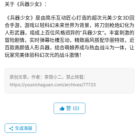
关于《兵器少女》：
2
5
《兵器少女》是由简乐互动匠心打造的超次元美少女3D回
第
合手游，游戏以轻科幻未来世界为背景，将刀剑枪炮幻化为
十
人形武器，组成上百位风格迥异的“兵器少女”。丰富刺激的
三
冒险剧情，实时弹幕吐槽互动，精致画风搭配华丽特效，近
届
百款高颜值人形兵器，结合萌娘养成与热血战斗为一体，让
金
玩家完美体验科幻次元的战斗激情！
茶
奖
原创文章，作者：茶馆小二，禁止转载：
https://youxichaguan.com/archives/77723
7
月
赞
(0)
3
生成海报
0