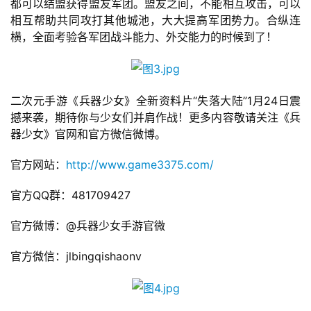
都可以结盟获得盟友军团。盟友之间，不能相互攻击，可以
相互帮助共同攻打其他城池，大大提高军团势力。合纵连
手
横，全面考验各军团战斗能力、外交能力的时候到了！
机
游
戏
二次元手游《兵器少女》全新资料片“失落大陆”1月24日震
单
撼来袭，期待你与少女们并肩作战！更多内容敬请关注《兵
机
器少女》官网和官方微信微博。
游
官方网站：
http://www.game3375.com/
戏
官方QQ群：481709427
休
闲
官方微博：@兵器少女手游官微
游
戏
官方微信：jlbingqishaonv
2
0