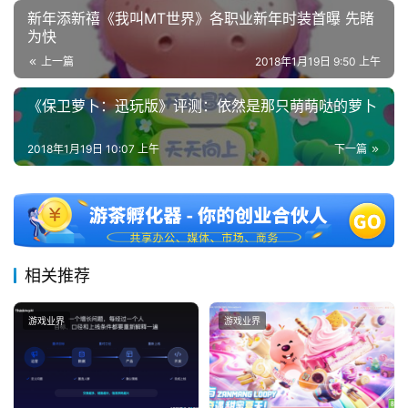
日
新年添新禧《我叫MT世界》各职业新年时装首曝 先睹
游
为快
上一篇
2018年1月19日 9:50 上午
茶
对
《保卫萝卜：迅玩版》评测：依然是那只萌萌哒的萝卜
接
2018年1月19日 10:07 上午
下一篇
会
上
海
站
相关推荐
游戏业界
游戏业界
中
文
(
中