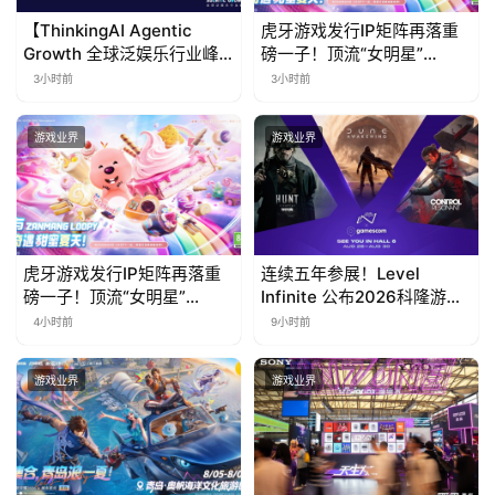
国
【ThinkingAI Agentic
虎牙游戏发行IP矩阵再落重
)
Growth 全球泛娱乐行业峰
磅一子！顶流“女明星”
会】Agent 时代，人到底负
ZANMANG LOOPY 正版3D
3小时前
3小时前
责什么
消除手游《消消奇遇》惊喜
曝光
游戏业界
游戏业界
虎牙游戏发行IP矩阵再落重
连续五年参展！Level
磅一子！顶流“女明星”
Infinite 公布2026科隆游戏
ZANMANG LOOPY 正版3D
展产品阵容
4小时前
9小时前
消除手游《消消奇遇》惊喜
曝光
游戏业界
游戏业界