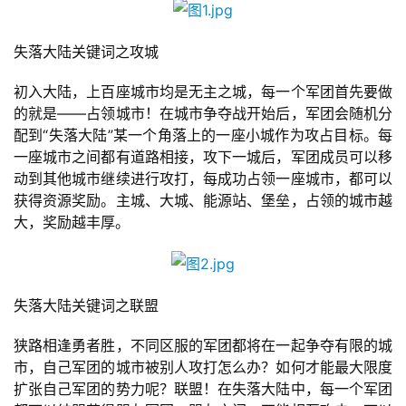
失落大陆关键词之攻城
初入大陆，上百座城市均是无主之城，每一个军团首先要做
的就是——占领城市！在城市争夺战开始后，军团会随机分
配到“失落大陆”某一个角落上的一座小城作为攻占目标。每
首
一座城市之间都有道路相接，攻下一城后，军团成员可以移
页
动到其他城市继续进行攻打，每成功占领一座城市，都可以
获得资源奖励。主城、大城、能源站、堡垒，占领的城市越
游
大，奖励越丰厚。
茶
原
创
失落大陆关键词之联盟
游
狭路相逢勇者胜，不同区服的军团都将在一起争夺有限的城
戏
市，自己军团的城市被别人攻打怎么办？如何才能最大限度
业
扩张自己军团的势力呢？联盟！在失落大陆中，每一个军团
界