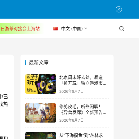
30日游茶对接会上海站
中文 (中国)
最新文章
北京周末好去处，暴造
「摊开玩」独立游戏市集
正式开票！
2026年8月7日
中已
戏热
修剪皮毛，听些闲聊！
《异兽发廊》全新预告与
Steam免费试玩公开
2026年8月7日
从“下海摸鱼”到“丛林求
眼和