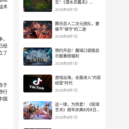
生”:《潜水员戴夫》
战术
DLC《丛林》移动端定档
2026年8月7日
8月14日
腾讯百人二次元团队，要
做不“保守”的二游
2026年8月7日
争，
已经
预约开启！魔域口袋版启
立了
示服重磅福利
2026年8月7日
游戏出海，全面进入“内容
经营”时代
自于
2026年8月7日
荒野行
中国
这一球，为热爱！《街球
艺术》周年庆典8月8日正
式上线，多重福利与全新
2026年8月7日
内容同步开启