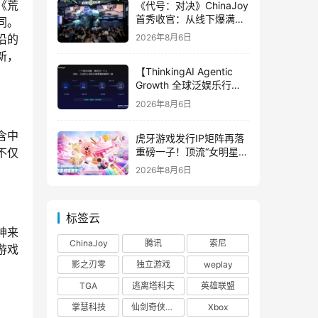
《荒
《代号：对决》ChinaJoy
首秀收官：从线下爆满看
同。
见玩家的真实期待
沿的
2026年8月6日
新，
【ThinkingAI Agentic
Growth 全球泛娱乐行业
峰会】Agent 时代，人到
2026年8月6日
底负责什么
含中
虎牙游戏发行IP矩阵再落
重磅一子！顶流“女明星”
不仅
ZANMANG LOOPY 正版
2026年8月6日
3D消除手游《消消奇遇》
惊喜曝光
标签云
神来
ChinaJoy
腾讯
索尼
游戏
影之刃零
独立游戏
weplay
TGA
逃离塔科夫
英雄联盟
掌慧科技
仙剑奇侠传四
Xbox