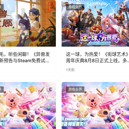
界
游戏业界
毛，听些闲聊！《异兽发
这一球，为热爱！《街球艺术
新预告与Steam免费试玩
周年庆典8月8日正式上线，多
福利与全新内容同步开启
1天前
界
游戏业界