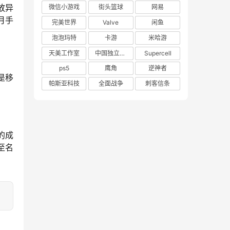
放异
微信小游戏
街头篮球
网易
2月手
完美世界
Valve
闲鱼
泡泡玛特
卡游
米哈游
天美工作室
中国独立游戏联盟
Supercell
ps5
鹰角
逆神者
是移
帕斯亚科技
全面战争
刺客信条
的成
至名