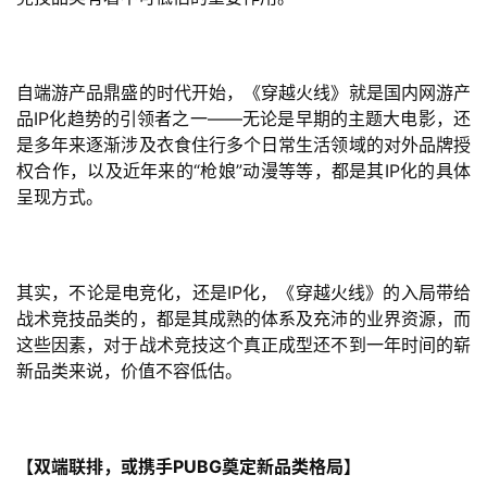
单
机
游
自端游产品鼎盛的时代开始，《穿越火线》就是国内网游产
戏
品IP化趋势的引领者之一——无论是早期的主题大电影，还
是多年来逐渐涉及衣食住行多个日常生活领域的对外品牌授
休
权合作，以及近年来的“枪娘”动漫等等，都是其IP化的具体
闲
呈现方式。
游
戏
其实，不论是电竞化，还是IP化，《穿越火线》的入局带给
2
战术竞技品类的，都是其成熟的体系及充沛的业界资源，而
0
这些因素，对于战术竞技这个真正成型还不到一年时间的崭
2
新品类来说，价值不容低估。
5
第
十
三
【双端联排，或携手PUBG奠定新品类格局】
届