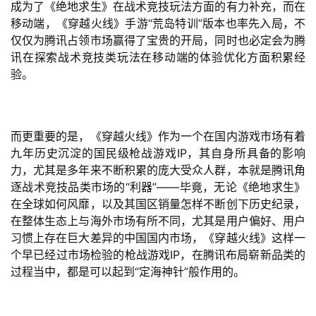
成为了《绝地求生》在战术竞技玩法方面的有力补充，而在
移动端，《穿越火线》手游“荒岛特训”版本也率先入局，不
会
仅仅为腾讯占领市场赢得了宝贵的开局，同时也必定会为腾
上
讯在探索战术竞技类玩法在移动端的体验优化方面积累经
验。
海
站
而更重要的是，《穿越火线》作为一个在国内游戏市场有着
九年历史沉淀的国民级枪战游戏IP，其自身所具备的影响
中
力，尤其是多年来不断积累的庞大受众人群，本就是腾讯角
文
逐战术竞技品类市场的“利器”——毕竟，无论《绝地求生》
(
在全球如何风靡，以及其国区销量怎样不断创下历史纪录，
中
在整体生态上与海外市场有所不同，尤其是用户偏好、用户
国
习惯上存在巨大差异的中国国内市场，《穿越火线》这样一
)
个早已经过市场检验的枪战游戏IP，在腾讯布局崭新品类的
过程当中，都是可以起到“定海神针”般作用的。