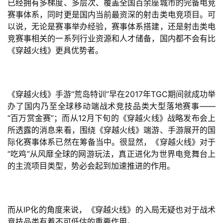
已经拥有多梯度、多层次、覆盖全国百余座城市的完备电竞
首
赛事体系，同时更是国内当前最资深的射击类电竞项目。可
页
以说，无论是赛事举办经验，赛事体系搭建，还是射击类电
竞赛事相关的一系列行业资源和人才储备，国内都不会有比
游
《穿越火线》更具优势者。
茶
原
创
《穿越火线》手游“荒岛特训”早在2017年TGC期间就成功举
办了国内乃至全球移动端战术竞技品类大型落地赛事——
游
“百万赏金赛”；而从12月下旬的《穿越火线》战略发布会上
戏
所透露的消息来看，围绕《穿越火线》端游、手游展开的国
业
际化赛事体系已然在筹备当中。很显然，《穿越火线》对于
界
“吃鸡”从风靡全球的网游玩法，真正进化为世界电竞舞台上
的主流项目类型，势必会起到加速推进的作用。
手
机
游
戏
而从IP化的角度来说，《穿越火线》的入局无疑也对于战术
竞技品类有着不可低估的重要作用。