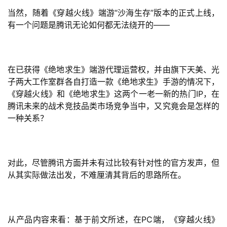
金
当然，随着《穿越火线》端游“沙海生存”版本的正式上线，
茶
有一个问题是腾讯无论如何都无法绕开的——
奖
在已获得《绝地求生》端游代理运营权，并由旗下天美、光
7
子两大工作室群各自打造一款《绝地求生》手游的情况下，
《穿越火线》和《绝地求生》这两个一老一新的热门IP，在
月
腾讯未来的战术竞技品类市场竞争当中，又究竟会是怎样的
3
一种关系？
0
日
对此，尽管腾讯方面并未有过比较有针对性的官方发声，但
游
从其实际做法出发，不难厘清其背后的思路所在。
茶
对
从产品内容来看：基于前文所述，在PC端，《穿越火线》
接