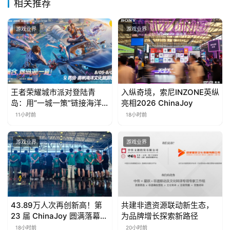
相关推荐
游戏业界
游戏业界
王者荣耀城市派对登陆青
入纵奇境，索尼INZONE英纵
岛：用“一城一策”链接海洋
亮相2026 ChinaJoy
场景，以双向奔赴带动夏日
11小时前
18小时前
文旅
游戏业界
游戏业界
43.89万人次再创新高！第
共建非遗资源联动新生态，
23 届 ChinaJoy 圆满落幕：
为品牌增长探索新路径
感谢有你，共赴这场“与 AI
18小时前
20小时前