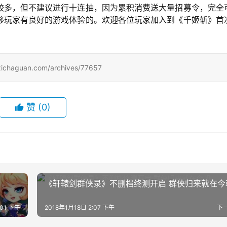
较多，但不建议进行十连抽，因为累积消费送大量招募令，完全
够玩家有良好的游戏体验的。欢迎各位玩家加入到《千姬斩》首
uan.com/archives/77657
赞
(0)
《轩辕剑群侠录》不删档终测开启 群侠归来就在今
:01 下午
2018年1月18日 2:07 下午
下