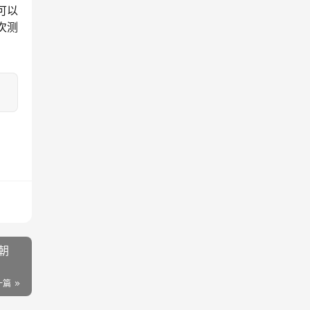
可以
次测
朝
一篇