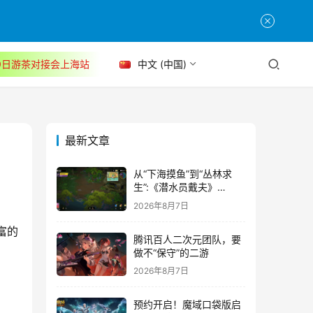
30日游茶对接会上海站
中文 (中国)
最新文章
从“下海摸鱼”到“丛林求
生”:《潜水员戴夫》
DLC《丛林》移动端定档
2026年8月7日
8月14日
富的
腾讯百人二次元团队，要
做不“保守”的二游
2026年8月7日
预约开启！魔域口袋版启