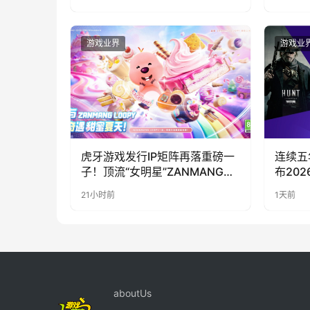
游戏业界
游戏业
虎牙游戏发行IP矩阵再落重磅一
连续五年参
子！顶流“女明星”ZANMANG
布20
LOOPY 正版3D消除手游《消消
21小时前
1天前
奇遇》惊喜曝光
aboutUs