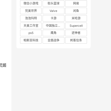
微信小游戏
街头篮球
网易
完美世界
Valve
闲鱼
泡泡玛特
卡游
米哈游
天美工作室
中国独立游戏联盟
Supercell
ps5
鹰角
逆神者
帕斯亚科技
全面战争
刺客信条
武姬