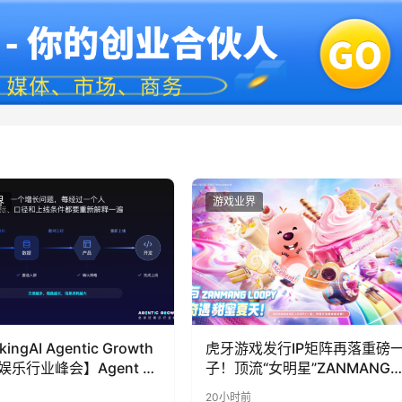
界
游戏业界
kingAI Agentic Growth
虎牙游戏发行IP矩阵再落重磅
娱乐行业峰会】Agent 时
子！顶流“女明星”ZANMANG
到底负责什么
LOOPY 正版3D消除手游《消
20小时前