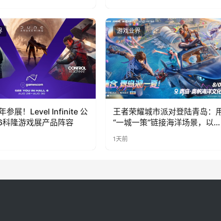
奇遇》惊喜曝光
界
游戏业界
展！Level Infinite 公
王者荣耀城市派对登陆青岛：
26科隆游戏展产品阵容
“一城一策”链接海洋场景，以
向奔赴带动夏日文旅
1天前