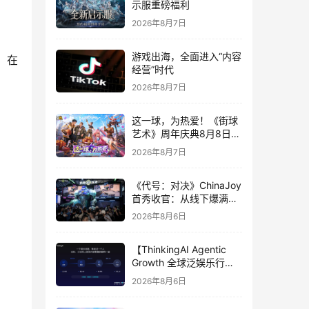
示服重磅福利
2026年8月7日
游戏出海，全面进入“内容
，在
经营”时代
2026年8月7日
这一球，为热爱！《街球
艺术》周年庆典8月8日正
式上线，多重福利与全新
2026年8月7日
内容同步开启
《代号：对决》ChinaJoy
首秀收官：从线下爆满看
见玩家的真实期待
2026年8月6日
【ThinkingAI Agentic
Growth 全球泛娱乐行业
峰会】Agent 时代，人到
2026年8月6日
底负责什么