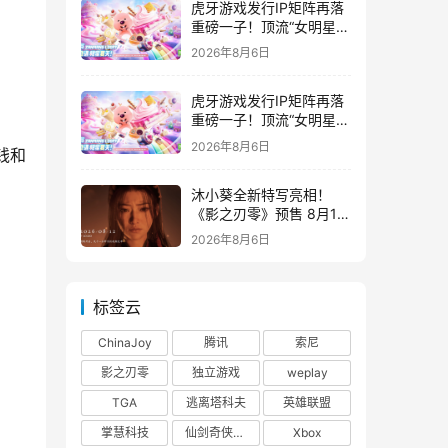
虎牙游戏发行IP矩阵再落
重磅一子！顶流“女明星”
ZANMANG LOOPY 正版
2026年8月6日
3D消除手游《消消奇遇》
惊喜曝光
虎牙游戏发行IP矩阵再落
重磅一子！顶流“女明星”
ZANMANG LOOPY 正版
2026年8月6日
钱和
3D消除手游《消消奇遇》
惊喜曝光
沐小葵全新特写亮相！
《影之刃零》预售 8月12
日开启
2026年8月6日
标签云
ChinaJoy
腾讯
索尼
影之刃零
独立游戏
weplay
TGA
逃离塔科夫
英雄联盟
掌慧科技
仙剑奇侠传四
Xbox