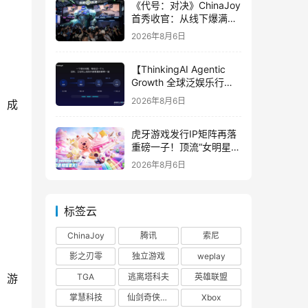
《代号：对决》ChinaJoy
首秀收官：从线下爆满看
见玩家的真实期待
2026年8月6日
【ThinkingAI Agentic
Growth 全球泛娱乐行业
峰会】Agent 时代，人到
2026年8月6日
，成
底负责什么
虎牙游戏发行IP矩阵再落
重磅一子！顶流“女明星”
ZANMANG LOOPY 正版
2026年8月6日
3D消除手游《消消奇遇》
惊喜曝光
标签云
ChinaJoy
腾讯
索尼
影之刃零
独立游戏
weplay
TGA
逃离塔科夫
英雄联盟
，游
掌慧科技
仙剑奇侠传四
Xbox