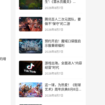
生”:《潜水员戴夫》
DLC《丛林》移动端定档
2026年8月7日
8月14日
腾讯百人二次元团队，要
做不“保守”的二游
2026年8月7日
预约开启！魔域口袋版启
示服重磅福利
2026年8月7日
的增
游戏出海，全面进入“内容
经营”时代
2026年8月7日
这一球，为热爱！《街球
艺术》周年庆典8月8日正
式上线，多重福利与全新
2026年8月7日
内容同步开启