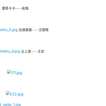
摩奇卡卡——张璐
合源美智——王雨晴
云上游——王欢