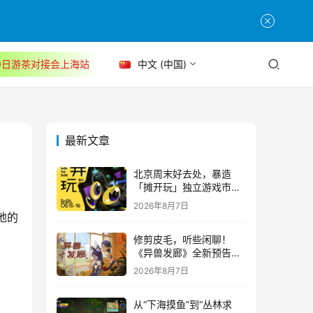
30日游茶对接会上海站
中文 (中国)
最新文章
北京周末好去处，暴造
「摊开玩」独立游戏市集
正式开票！
2026年8月7日
地的
。
修剪皮毛，听些闲聊！
《异兽发廊》全新预告与
Steam免费试玩公开
2026年8月7日
从“下海摸鱼”到“丛林求