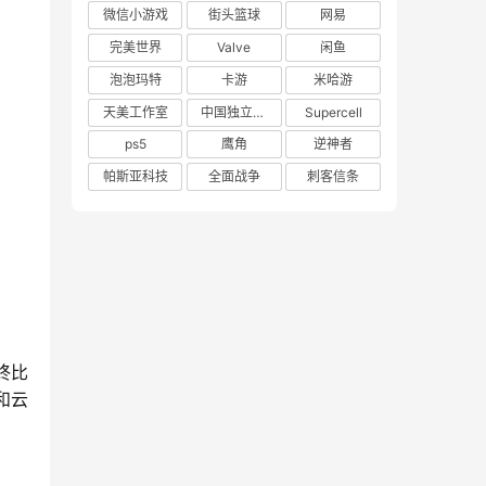
微信小游戏
街头篮球
网易
完美世界
Valve
闲鱼
泡泡玛特
卡游
米哈游
天美工作室
中国独立游戏联盟
Supercell
ps5
鹰角
逆神者
帕斯亚科技
全面战争
刺客信条
终比
和云