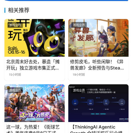
相关推荐
游戏业界
游戏业界
北京周末好去处，暴造「摊
修剪皮毛，听些闲聊！《异
开玩」独立游戏市集正式开
兽发廊》全新预告与Steam
票！
免费试玩公开
15小时前
19小时前
游戏业界
游戏业界
这一球，为热爱！《街球艺
【ThinkingAI Agentic