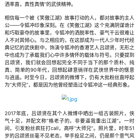
洒率直，真性真情”的武侠精神。
相信每一个被《笑傲江湖》故事打动的人，都对故事的主人
公——令狐冲印象深刻。在《笑傲江湖》这个充满阴谋诡计
和巧取豪夺的故事里，令狐冲的洒脱率性、豪气干云很难让
人不对其倾心。与之相应的，在这部成为一代人少年时代经
典记忆的武侠剧中，饰演令狐冲的香港艺人吕颂贤，无形之
中也成为了承载我们心中许多情怀的载体与符号。只要提到
吕颂贤，我们就会回想起完全不同于当下的那个质朴、纯
真、简单的90年代，回想起肆意徜徉在武侠世界中的惬意
与逍遥。时至今日，吕颂贤的微博下，仍有大批粉丝直呼起
为“大师兄”，都是因为他曾经塑造过令狐冲这一经典形象。
2017年底，吕颂贤在其个人微博中晒出一组古装照片，侠
气十足，并配文称“格老子的，非要逼我重出江湖”。一时
间，引发粉丝疯狂打call，高呼“大师兄”。照片里，时年51
岁的吕颂贤丝毫不见老态，举手投足之间，仍是那个意气风