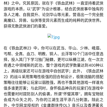
戏
林》之中。究其原因，就在于《铁血武林》一直坚持着武侠
游戏的本质，以“武学”为设计根基，结合武侠故事中独有的
急人之难、自我提升、论剑华山等元素，营造出一个完全脱
2
离魔幻、异兽、仙侠等变异元素而生成的纯粹的武侠世界。
0
获得无数武侠迷们的喜爱。
2
5
第
十
在《铁血武林2》中，你可以在武当、华山、少林、峨眉、
三
丐帮、全真、血刀、明教、铜人、云浮等10个门派中任意选
届
择，投入其门下学习独门秘籍，更可以纵横江湖，在一次次
金
奇遇之中领域新的武功，整个游戏的武学数量达到400种以
茶
上，高级玩家还可以在游戏中自创武学；此外，《铁血武林
奖
2》的战斗采用策略性极强的回合制设计，极致烧脑的搭配
策略往往能够让玩家以弱胜强，再也不像其他游戏一样谁充
值多谁更厉害；与此同时，身怀极品神兵的玩家们在游戏中
也需要时时提防别人的偷袭，所谓“怀璧其罪”，拥有宝物就
7
会成为众矢之的，为你的江湖生涯平添几分刺激。除此之
月
外，中华网龙授权的《金庸群侠传OL》音乐以及香港著名