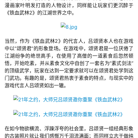
漫画家叶明发打造的人物设计，同样能让玩家们更沉醉于
3
《铁血武林2》的江湖世界之中。
0
日
游
当然，作为《铁血武林2》的代言人，吕颂贤本人也在游戏
中以“颂贤君”的形象登场。在游戏中，颂贤君是一位厌倦了
茶
江湖纷争的绝世高手，在使用了高僧的一道素食后忽然顿
对
悟，开始吃素，并从素食文化中自创了一套名为“素式剑法”
的顶级武学，玩家在达到一定要求就可以在颂贤君处学到这
接
门武功。有趣的是，颂贤君热衷于素食的特点，与现实中的
会
游戏代言人吕颂贤如出一辙。
上
海
站
在如今物欲横流、浮躁浮夸的社会里，吕颂贤一组经典形象
的古装照片就让我们感慨万千泪流满面；而同样立志于做纯