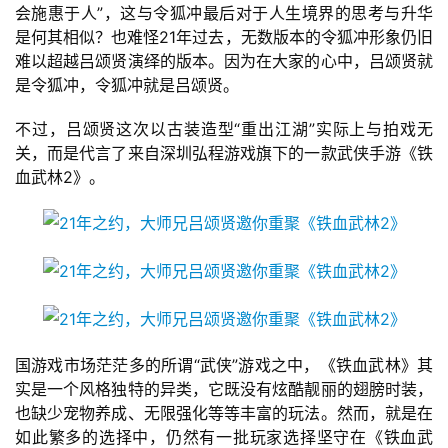
游
会施惠于人”，这与令狐冲最后对于人生境界的思考与升华
戏
是何其相似？也难怪21年过去，无数版本的令狐冲形象仍旧
业
难以超越吕颂贤演绎的版本。因为在大家的心中，吕颂贤就
界
是令狐冲，令狐冲就是吕颂贤。
不过，吕颂贤这次以古装造型“重出江湖”实际上与拍戏无
手
关，而是代言了来自深圳弘程游戏旗下的一款武侠手游《铁
机
血武林2》。
游
戏
单
机
游
戏
国游戏市场茫茫多的所谓“武侠”游戏之中，《铁血武林》其
休
实是一个风格独特的异类，它既没有炫酷靓丽的翅膀时装，
闲
也缺少宠物养成、无限强化等等丰富的玩法。然而，就是在
游
如此繁多的选择中，仍然有一批玩家选择坚守在《铁血武