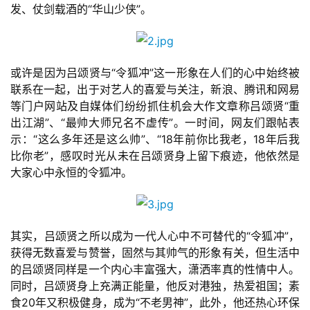
发、仗剑载酒的“华山少侠”。
或许是因为吕颂贤与“令狐冲”这一形象在人们的心中始终被
联系在一起，出于对艺人的喜爱与关注，新浪、腾讯和网易
等门户网站及自媒体们纷纷抓住机会大作文章称吕颂贤“重
出江湖”、“最帅大师兄名不虚传”。一时间，网友们跟帖表
示：“这么多年还是这么帅”、“18年前你比我老，18年后我
比你老”，感叹时光从未在吕颂贤身上留下痕迹，他依然是
大家心中永恒的令狐冲。
其实，吕颂贤之所以成为一代人心中不可替代的“令狐冲”，
获得无数喜爱与赞誉，固然与其帅气的形象有关，但生活中
的吕颂贤同样是一个内心丰富强大，潇洒率真的性情中人。
同时，吕颂贤身上充满正能量，他反对港独，热爱祖国；素
食20年又积极健身，成为“不老男神”，此外，他还热心环保