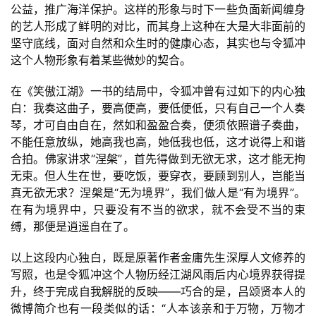
公益，推广海洋保护。这样的形象与时下一些负面新闻缠身
的艺人形成了鲜明的对比，而其身上这种在大是大非面前的
坚守底线，面对自然和众生时的健康心态，其实也与令狐冲
这个人物形象有着某些微妙的契合。
在《笑傲江湖》一书的结局中，令狐冲曾有过如下的内心独
白：我奏这曲子，要高便高，要低便低，只有自己一个人奏
琴，才可自由自在，然如和盈盈合奏，便须依照谱子奏曲，
不能任意放纵，她高我也高，她低我也低，这才说得上和谐
合拍。佛家讲求“涅槃”，首先得做到无欲无求，这才能无拘
首
无束。但人生在世，要吃饭，要穿衣，要顾到别人，岂能当
页
真无欲无求？涅槃是“无为境界”，我们做人是“有为境界”。
在有为境界中，只要没有不当的欲求，就不会受不当的束
缚，那便是逍遥自在了。
游
茶
以上这段内心独白，既是原著作者金庸先生深厚人文修养的
原
写照，也是令狐冲这个人物历经江湖风雨后内心境界获得提
创
升，终于完成自我解脱的反映——巧合的是，吕颂贤本人的
微博简介也有一段类似的话：“人本该亲和于万物，万物才