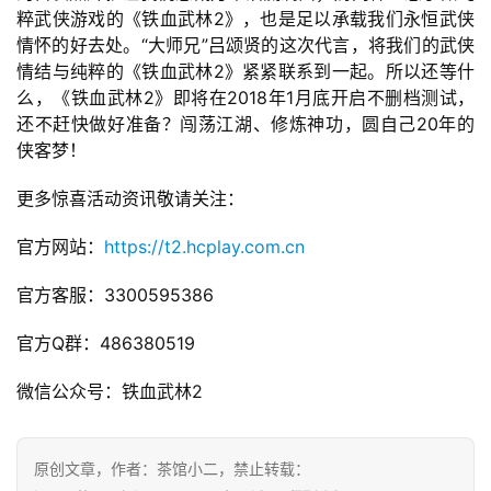
中
粹武侠游戏的《铁血武林2》，也是足以承载我们永恒武侠
文
情怀的好去处。“大师兄”吕颂贤的这次代言，将我们的武侠
(
情结与纯粹的《铁血武林2》紧紧联系到一起。所以还等什
中
么，《铁血武林2》即将在2018年1月底开启不删档测试，
国
还不赶快做好准备？闯荡江湖、修炼神功，圆自己20年的
)
侠客梦！
更多惊喜活动资讯敬请关注：
官方网站：
https://t2.hcplay.com.cn
官方客服：3300595386
官方Q群：486380519
微信公众号：铁血武林2
原创文章，作者：茶馆小二，禁止转载：