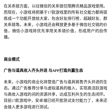
三
在关系链方面，以往微信的关系链仅限腾讯精品游戏使用。
届
而现在，小游戏将把基于17款游戏里的所有社交能力都将提
金
炼成一个功能开放给大家，包含好友排行榜、超越好友、群
茶
关系链等。未来，小游戏还会释放更多基于微信社交链的价
奖
值，微信小游戏将优先享用关系链价值，形成用户的自传
播。
7
月
商业模式
3
广告与道具收入齐头并进
与
打造共赢生态
APP
0
未来，小游戏的商业化将营造广告与道具销售齐头并进的生
日
态。通过广告推荐分享与虚拟道具的植入，实现高活跃游戏
游
与高收入游戏的间的资源共享，达成互利共生的生态闭环。
目前
款游戏中，安卓端已经开放测试支付能力了，未来还
17
茶
会接入更多游戏进行测试。