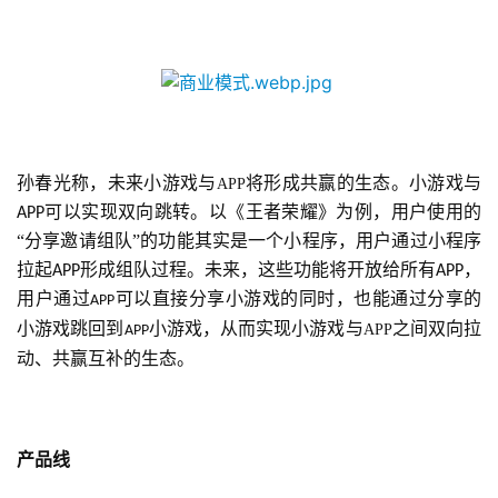
对
接
会
上
海
孙春光称，未来小游戏与
将形成共赢的生态。小游戏与
APP
站
可以实现双向跳转。以《王者荣耀》为例，用户使用的
APP
“分享邀请组队”的功能其实是一个小程序，用户通过小程序
拉起
形成组队过程。未来，这些功能将开放给所有
，
APP
APP
中
用户通过
可以直接分享小游戏的同时，也能通过分享的
APP
文
小游戏跳回到
小游戏
，从而实现小游戏与
之间双向拉
APP
APP
(
动、共赢互补的生态。
中
国
)
产品线