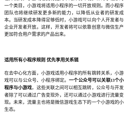
戏
一个类目，小游戏将适用小程序的一切开放规则。而小程序
团队也将继续研发更多新的能力，以降低从业者的研发成
单
本。当研发成本降得足够低时，小游戏可以向个人开发者与
机
企业开发者开放。这样，开发者将可以依靠创意与微信生产
游
更加符合用户需求的产品出来。
戏
休
闲
适用所有小程序规则
优先享用关系链
游
在去中心化方面，小游戏适用小程序的所有跳转关系，小游
戏
戏可以与公众号、小程序绑定。
一个公众号可以关联
个小
13
程序与小游戏
，这些关联之间可以相互跳转，公众号与开发
2
者除了可以通过广告变现外，还可以通过小游戏进行流量变
0
现。未来，流量主也将是微信游戏生态下的一个小游戏的小
2
生态。
5
第
十