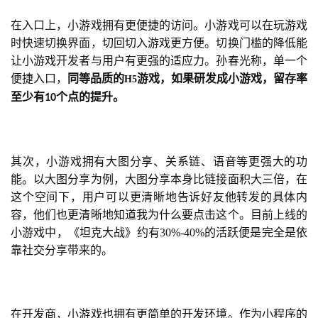
在入口上，小游戏拥有更便捷的访问。小游戏可以在玩游戏
首
时快速切换界面，切回切入游戏更方便。切换门槛的降低能
页
让小游戏开发者与用户有更强的适应力。孙春光称，单一个
便捷入口，
同等品质的
游戏，如果研发成小游戏，留存率
H5
游
至少有
个点的提升。
10
茶
原
创
其次，小游戏拥有大图分享、关系链、语音等更强大的功
游
能。以大图分享为例，大图分享本身比链接面积大三倍，在
戏
这个空间下，用户可以更清晰地告诉好友他转发的具体内
业
容，他们也更清晰地知道我为什么要点击这个。目前上线的
界
小游戏中，《坦克大战》约有30%-40%的活跃便是完全是依
靠社交分享带来的。
手
机
游
在开发商，小游戏也拥有更简单的开发环境。作为小程序的