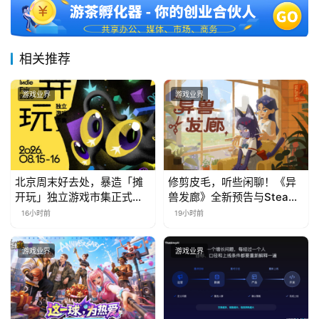
相关推荐
游戏业界
游戏业界
北京周末好去处，暴造「摊
修剪皮毛，听些闲聊！《异
开玩」独立游戏市集正式开
兽发廊》全新预告与Steam
票！
免费试玩公开
16小时前
19小时前
游戏业界
游戏业界