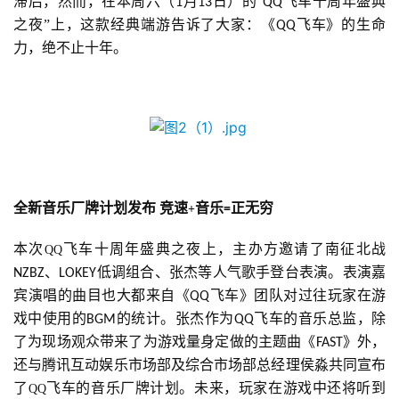
滞后，然而，在本周六（
月
日）的“
飞车十周年盛典
1
13
QQ
之夜”上，这款经典端游告诉了大家：《
飞车》的生命
QQ
力，绝不止十年。
全新音乐厂牌计划发布
竞速
音乐
正无穷
+
=
本次
飞车十周年盛典之夜上，主办方邀请了南征北战
QQ
、
低调组合、张杰等人气歌手登台表演。表演嘉
NZBZ
LOKEY
宾演唱的曲目也大都来自《
飞车》团队对过往玩家在游
QQ
戏中使用的
的统计。张杰作为
飞车的音乐总监，除
BGM
QQ
了为现场观众带来了为游戏量身定做的主题曲《
》外，
FAST
还与腾讯互动娱乐市场部及综合市场部总经理侯淼共同宣布
了
飞车的音乐厂牌计划。未来，玩家在游戏中还将听到
QQ