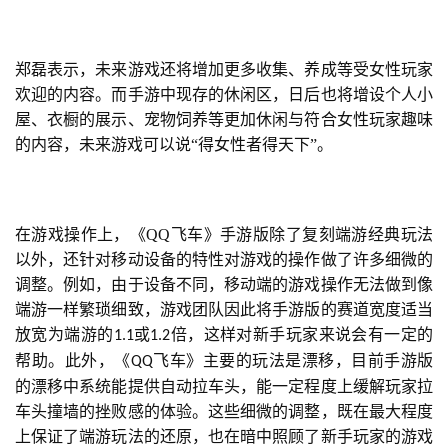
手
机
郑磊表示，未来游戏还将增加更多收集、养成等受女性玩家
游
欢迎的内容。而手游中现存的休闲区，日后也将增设个人小
戏
屋、衣橱的展示、宠物饲养等更加休闲与符合女性玩家趣味
的内容，未来游戏可以说“得女性者得天下”。
单
机
游
在游戏操作上，《QQ飞车》手游版除了复刻端游经典玩法
戏
以外，还针对移动设备的特性对游戏的操作做了许多细微的
调整。例如，由于设备不同，移动端的游戏操作无法做到像
休
端游一样繁琐细致，游戏团队因此将手游版的赛道宽度适当
闲
放宽为端游的
或
倍，这样对新手玩家来说会有一定的
1.1
1.2
游
帮助。此外，《
飞车》主要的玩法是漂移，目前手游版
戏
QQ
的漂移中系统能提供自动拉车头，能一定程度上缓解玩家拉
车头撞墙的挫败感的体验。这些细微的调整，既在最大程度
2
上保证了端游玩法的还原，也在暗中照顾了新手玩家的游戏
0