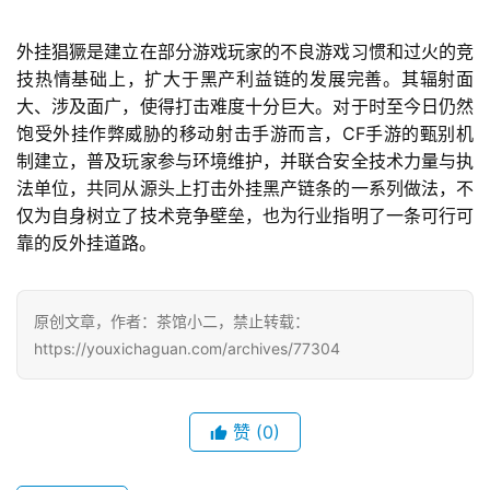
外挂猖獗是建立在部分游戏玩家的不良游戏习惯和过火的竞
技热情基础上，扩大于黑产利益链的发展完善。其辐射面
大、涉及面广，使得打击难度十分巨大。对于时至今日仍然
CF
饱受外挂作弊威胁的移动射击手游而言，
手游的甄别机
制建立，普及玩家参与环境维护，并联合安全技术力量与执
法单位，共同从源头上打击外挂黑产链条的一系列做法，不
仅为自身树立了技术竞争壁垒，也为行业指明了一条可行可
靠的反外挂道路。
原创文章，作者：茶馆小二，禁止转载：
https://youxichaguan.com/archives/77304
赞
(0)