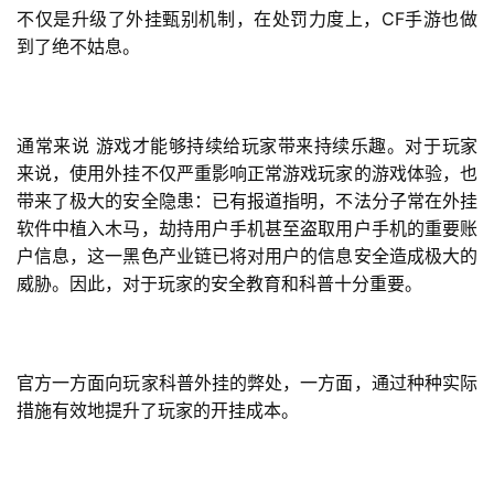
CF
不仅是升级了外挂甄别机制，在处罚力度上，
手游也做
游
到了绝不姑息。
茶
原
创
通常来说
游戏才能够持续给玩家带来持续乐趣。对于玩家
来说，使用外挂不仅严重影响正常游戏玩家的游戏体验，也
游
带来了极大的安全隐患：已有报道指明，不法分子常在外挂
戏
软件中植入木马，劫持用户手机甚至盗取用户手机的重要账
业
界
户信息，这一黑色产业链已将对用户的信息安全造成极大的
威胁。因此，对于玩家的安全教育和科普十分重要。
手
机
游
官方一方面向玩家科普外挂的弊处，一方面，通过种种实际
戏
措施有效地提升了玩家的开挂成本。
单
机