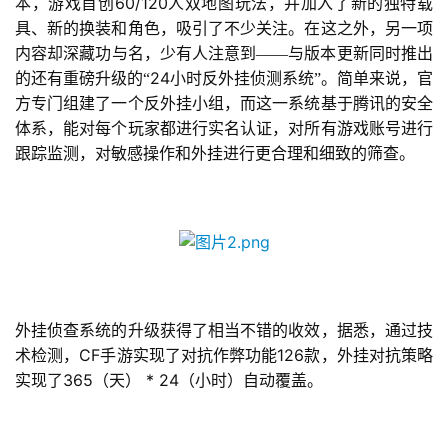
60/120
本，游戏首创
人双地图玩法，并加入了新的独特载
具、新的换装和角色，吸引了不少关注。在这之外，另一项
内容却深藏功与名，少有人注意到——与版本更新同时推出
24
的还有重磅升级的“
小时反外挂侦测系统”。简单来说，官
方专门组建了一个反外挂小组，而这一系统基于腾讯的安全
体系，能对每个玩家都进行实名认证，对所有游戏账号进行
跟踪监测，对敏感操作和外挂进行更合理和细致的筛查。
外挂侦查系统的升级获得了相当不错的收效，据悉，通过技
CF
126
术检测，
手游实现了对抗作弊功能
款，外挂对抗策略
365
 * 24
实现了
（天）
（小时）自动覆盖。