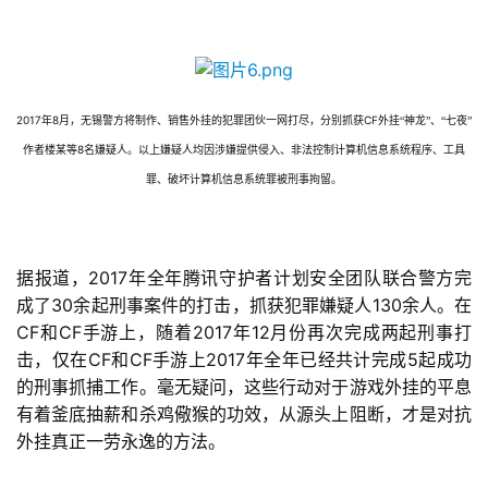
2017
8
CF
年
月，无锡警方将制作、销售外挂的犯罪团伙一网打尽，分别抓获
外挂“神龙”、“七夜”
8
作者楼某等
名嫌疑人。以上嫌疑人均因涉嫌提供侵入、非法控制计算机信息系统程序、工具
罪、破坏计算机信息系统罪被刑事拘留。
2017
据报道，
年全年腾讯守护者计划安全团队联合警方完
30
130
成了
余起刑事案件的打击，抓获犯罪嫌疑人
余人。在
CF
CF
2017
12
和
手游上，随着
年
月份再次完成两起刑事打
CF
CF
2017
5
击，仅在
和
手游上
年全年已经共计完成
起成功
的刑事抓捕工作。毫无疑问，这些行动对于游戏外挂的平息
有着釜底抽薪和杀鸡儆猴的功效，从源头上阻断，才是对抗
外挂真正一劳永逸的方法。