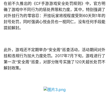
CF
游
在前不久推出的《
手游游戏安全处罚规则》中，官方明
戏
确了游戏中不同行为的惩处界限和力度，其中，特别强调了
60
1
对外挂行为的零容忍：开挂玩家将视程度受到
天到
年的
封号处罚，同时强调心悦会员也一视同仁，没有任何手段能
休
提前解封。
闲
游
戏
此外，游戏还不定期举办“安全周”巡查活动，活动期间对外
2
2017
7
挂和违规行为加大力度处罚。
年
月下旬，游戏进行了
0
120
第一次“安全周”巡查，对部分账号实施了
天超长处罚不
2
解封政策。
5
第
十
三
届
金
茶