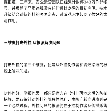
343
据报道，三年来，安全运营团队已经累计封停
万作弊帐
奖
号，并贯彻了严重违规没有任何解封途径的最初声明。技术
升级结合对待外挂的强硬姿态，对游戏环境起到了很好的肃
清作用。
7
月
三维度打击外挂
从根源解决问题
3
0
日
打击外挂的第三个维度，便是从外挂制作者和流通渠道的根
游
源上解决问题。
茶
对
封停也好，举报也罢。都只是官方在“外挂”落地之后的防御
接
措施，要取得针对外挂的阶段性胜利，由防守转向进攻则是
一个必然过程。外挂问题的根源仍在于挂制作者及传播贩售
会