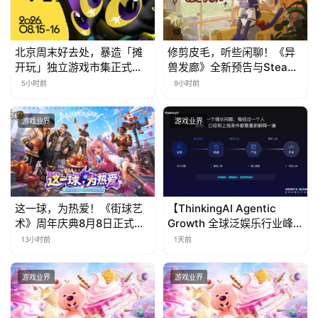
北京周末好去处，暴造「摊
修剪皮毛，听些闲聊！《异
开玩」独立游戏市集正式开
兽发廊》全新预告与Steam
票！
免费试玩公开
5小时前
9小时前
游戏业界
游戏业界
这一球，为热爱！《街球艺
【ThinkingAI Agentic
术》周年庆典8月8日正式上
Growth 全球泛娱乐行业峰
线，多重福利与全新内容同
会】Agent 时代，人到底负
13小时前
1天前
步开启
责什么
游戏业界
游戏业界