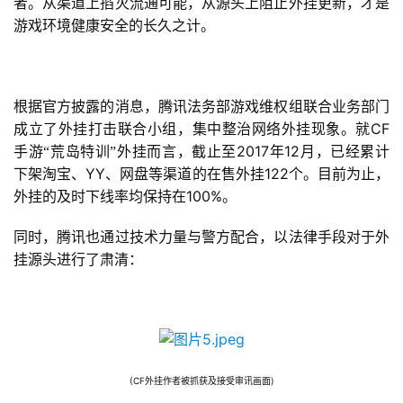
者。从渠道上掐灭流通可能，从源头上阻止外挂更新，才是
上
游戏环境健康安全的长久之计。
海
站
根据官方披露的消息，腾讯法务部游戏维权组联合业务部门
CF
成立了外挂打击联合小组，集中整治网络外挂现象。就
2017
12
中
手游“荒岛特训”外挂而言，截止至
年
月，已经累计
YY
122
文
下架淘宝、
、网盘等渠道的在售外挂
个。目前为止，
(
100%
外挂的及时下线率均保持在
。
中
同时，腾讯也通过技术力量与警方配合，以法律手段对于外
国
)
挂源头进行了肃清：
(CF
)
外挂作者被抓获及接受审讯画面