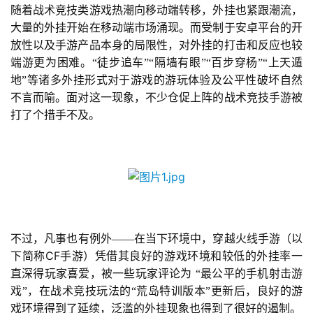
随着战术竞技类游戏热潮向移动端转移，外挂也紧跟潮流，
大量的外挂开始在移动端市场涌现。而受制于安卓平台的开
放性以及手游产品本身的局限性，对外挂的打击和反应也较
端游更为困难。“徒步追车”“隔墙有眼”“百步穿杨”“上天遁
地”等诸多外挂形式对于游戏的游玩体验及公平性破坏自然
不言而喻。面对这一现象，不少仓促上阵的战术竞技手游被
打了个措手不及。
不过，凡事也有例外——在当下环境中，穿越火线手游（以
CF
下简称
手游）凭借其良好的游戏环境和较低的外挂率一
直深得玩家喜爱，被一些玩家评论为
“最公平的手机射击游
戏”，在战术竞技玩法的“荒岛特训版本”更新后，良好的游
戏环境得到了延续，泛滥的外挂现象也得到了很好的遏制。