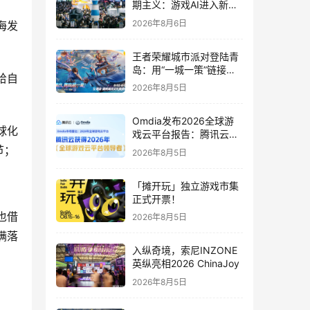
期主义：游戏AI进入新共
识时代
2026年8月6日
海发
王者荣耀城市派对登陆青
岛：用“一城一策”链接海
给自
洋场景，以双向奔赴带动
2026年8月5日
夏日文旅
Omdia发布2026全球游
球化
戏云平台报告：腾讯云连
续两年入选“领导者”象限
节；
2026年8月5日
「摊开玩」独立游戏市集
正式开票！
也借
2026年8月5日
满落
入纵奇境，索尼INZONE
英纵亮相2026 ChinaJoy
2026年8月5日