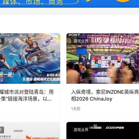
界
游戏业界
耀城市派对登陆青岛：用
入纵奇境，索尼INZONE英纵亮
一策”链接海洋场景，以双
相2026 ChinaJoy
带动夏日文旅
1天前
界
游戏业界