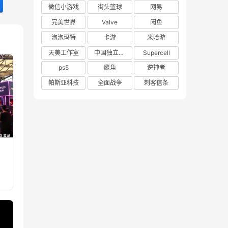
微信小游戏
街头篮球
网易
完美世界
Valve
闲鱼
泡泡玛特
卡游
米哈游
天美工作室
中国独立游戏联盟
Supercell
ps5
鹰角
逆神者
帕斯亚科技
全面战争
刺客信条