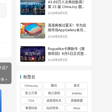
43.89万人次再创新高！
第 23 届 ChinaJoy 圆满
落幕：感谢有你，共赴这
2026年8月5日
场“与 AI 同游”的盛夏之约
清清爽爽过夏天！华为应
用市场AppGallery本月最
佳上新，款款提升幸福感
2026年8月5日
Roguelike卡牌新作《黑
夜轮回》8月5日正式登陆
Steam，首发9折优惠开
2026年8月5日
启
多远?
标签云
一篇
ChinaJoy
腾讯
索尼
影之刃零
独立游戏
weplay
TGA
逃离塔科夫
英雄联盟
掌慧科技
仙剑奇侠传四
Xbox