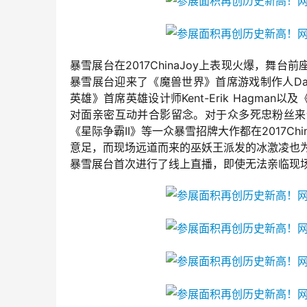
暴雪展台在2017ChinaJoy上表现火爆，舞
暴雪展台迎来了《魔兽世界》首席游戏制作人Daniel
英雄》首席英雄设计师Kent-Erik Hagman以
对面亲密互动并合影留念。对于众多死忠粉丝来
《星际争霸II》等一众暴雪招牌大作都在2017C
意足，而现场远道而来的巫妖王派发的冰激凌也为
暴雪展台首次进行了线上直播，即使无法亲临现