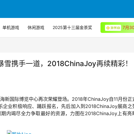
单机游戏
休闲游戏
2025第十三届金茶奖
7月
携手一道，2018ChinaJoy再续精彩！
上海新国际博览中心再次荣耀登场。2018年ChinaJoy自11月份
业积极响应、踊跃报名，先后加入到2018ChinaJoy展商之
期内竭尽全力争取最好的资源，力图在2018ChinaJoy上有亮