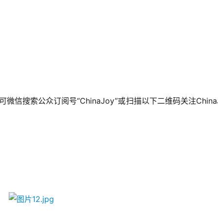
微信搜索公众订阅号“ChinaJoy”或扫描以下二维码关注ChinaJ