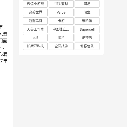
微信小游戏
街头篮球
网易
完美世界
Valve
闲鱼
泡泡玛特
卡游
米哈游
年，
天美工作室
中国独立游戏联盟
Supercell
风暴
ps5
鹰角
逆神者
家们面
帕斯亚科技
全面战争
刺客信条
》、
心满
7年
。