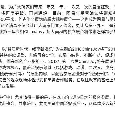
携手并进，为广大玩家们带来一年又一年、一次又一次的盛夏狂欢，
aJoy又将再度突破、再创辉煌。目前，网易与暴雪确认将继续
合计近2500平米、约占半个展馆的超大规模展位——这也成为网易与暴
。相信这个消息不仅会让广大玩家们喜大普奔，更让众多业界人士翘
第三年亮相ChinaJoy，超大面积的独立展台将带来怎样超乎
汇新时代，畅享新娱乐” 为主题的2018ChinaJoy将于201
，并将继续调整、升级展会定位、布局与结构，不断推动、促成
而在新的产业形势下，2018年第十六届ChinaJoy将在展馆
游戏为核心，覆盖泛娱乐领域（包括游戏、动漫、二次元、电竞
能娱乐硬件等）的展出内容，以配合参展企业对于“泛娱乐化”、“
加完善的观众现场体验形式和商务合作服务，在以往既有的基础上
产业发展。
火热进行中！尤其值得一提的是，在2018年2月9日之前报名参展，
共赴盛会、共享盛世、共同见证中国泛娱乐产业，从辉煌步入新