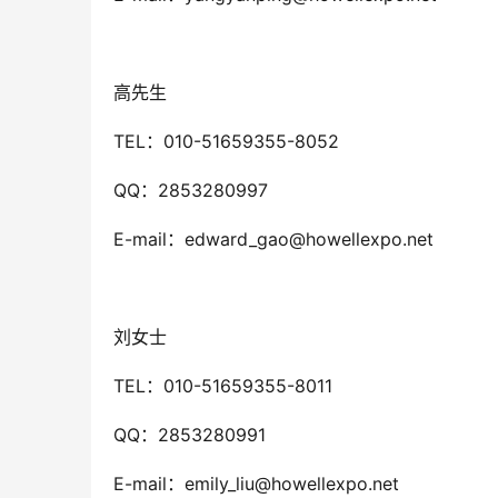
高先生
TEL：010-51659355-8052
QQ：2853280997
E-mail：edward_gao@howellexpo.net
刘女士
TEL：010-51659355-8011
QQ：2853280991
E-mail：emily_liu@howellexpo.net