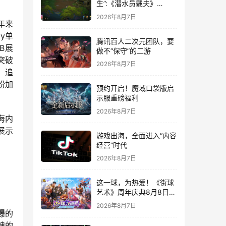
生”:《潜水员戴夫》
DLC《丛林》移动端定档
2026年8月7日
8月14日
年来
y单
腾讯百人二次元团队，要
B展
做不“保守”的二游
突破
2026年8月7日
、追
纷加
预约开启！魔域口袋版启
示服重磅福利
2026年8月7日
海内
展示
游戏出海，全面进入“内容
经营”时代
2026年8月7日
这一球，为热爱！《街球
艺术》周年庆典8月8日正
式上线，多重福利与全新
2026年8月7日
内容同步开启
爆的
魂的