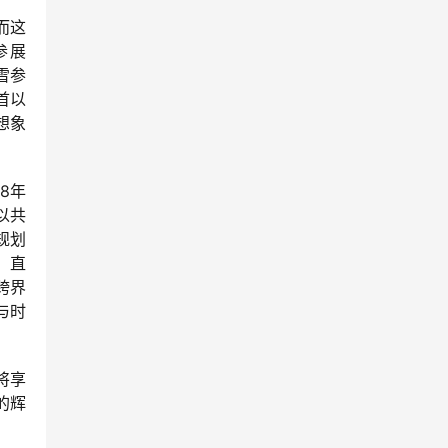
而这
参展
雪参
首以
想象
8年
以共
规划
、直
跨界
与时
将享
的辉