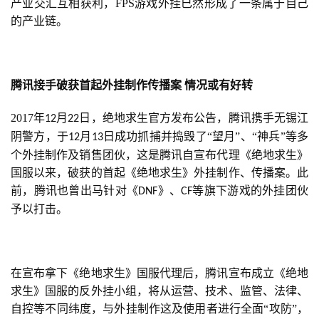
产业交汇互相获利，FPS游戏外挂已然形成了一条属于自己
的产业链。
腾讯接手破获首起外挂制作传播案
情况或有好转
2017年
月
日，绝地求生官方发布公告，腾讯携手无锡江
12
22
阴警方，于
月
日成功抓捕并捣毁了“望月”、“神兵”等多
12
13
个外挂制作及销售团伙，这是腾讯自宣布代理《绝地求生》
国服以来，破获的首起《绝地求生》外挂制作、传播案。此
前，腾讯也曾出马针对《
》、
等旗下游戏的外挂团伙
DNF
CF
予以打击。
在宣布拿下《绝地求生》国服代理后，腾讯宣布成立《绝地
求生》国服的反外挂小组，将从运营、技术、监管、法律、
自控等不同纬度，与外挂制作这及使用者进行全面“攻防”，