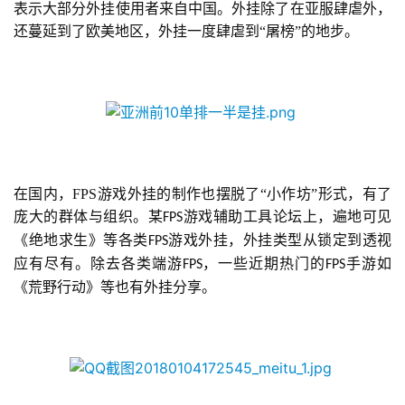
表示大部分外挂使用者来自中国。外挂除了在亚服肆虐外，
还蔓延到了欧美地区，外挂一度肆虐到“屠榜”的地步。
单
机
游
戏
休
闲
在国内，FPS游戏外挂的制作也摆脱了“小作坊”形式，有了
游
戏
庞大的群体与组织。某
游戏辅助工具论坛上，遍地可见
FPS
《绝地求生》等各类
游戏外挂，外挂类型从锁定到透视
FPS
应有尽有。除去各类端游
，一些近期热门的
手游如
FPS
FPS
2
《荒野行动》等也有外挂分享。
0
2
5
第
十
三