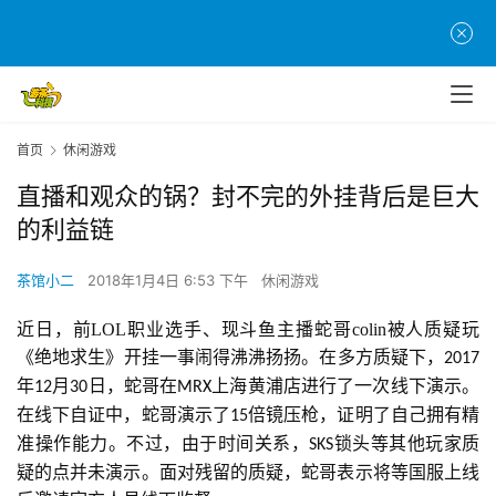
首页
休闲游戏
直播和观众的锅？封不完的外挂背后是巨大
的利益链
茶馆小二
2018年1月4日 6:53 下午
休闲游戏
近日，前LOL职业选手、现斗鱼主播蛇哥colin被人质疑玩
《绝地求生》开挂一事闹得沸沸扬扬。在多方质疑下，
2017
年
月
日，蛇哥在
上海黄浦店进行了一次线下演示。
12
30
MRX
在线下自证中，蛇哥演示了
倍镜压枪，证明了自己拥有精
15
准操作能力。不过，由于时间关系，
锁头等其他玩家质
SKS
疑的点并未演示。面对残留的质疑，蛇哥表示将等国服上线