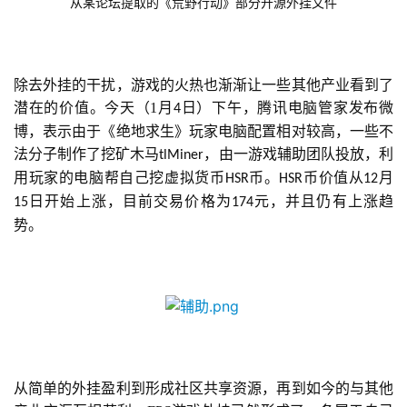
从某论坛提取的《荒野行动》部分开源外挂文件
接
会
上
除去外挂的干扰，游戏的火热也渐渐让一些其他产业看到了
潜在的价值。今天（1月
日）下午，腾讯电脑管家发布微
4
海
博，表示由于《绝地求生》玩家电脑配置相对较高，一些不
站
法分子制作了挖矿木马
，由一游戏辅助团队投放，利
tlMiner
用玩家的电脑帮自己挖虚拟货币
币。
币价值从
月
HSR
HSR
12
日开始上涨，目前交易价格为
元，并且仍有上涨趋
15
174
中
势。
文
(
中
国
)
从简单的外挂盈利到形成社区共享资源，再到如今的与其他