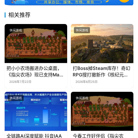
相关推荐
休闲游戏
休闲游戏
把小小农场搬进办公桌面，
打Boss掉Steam库存！奇幻
《指尖农场》现已支持Mac
RPG搜打撤新作《核纪元》
系统！
正式上线Steam：武器属性
2026年7月22日
2026年6月25日
全靠手造，暴死全掉光！
休闲游戏
休闲游戏
全链路AI深度赋能 抖音IAA
今春工作好伴侣《指尖农