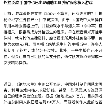
外挂泛滥
手游中也已出现辅助工具
挖矿程序植入游戏
首
页
此前，游戏茶馆在文章
《
元不算贵，还有更贵的？！揭
6000
秘绝地求生外挂产业》
中曾提到，由于
游戏中大量操作
FPS
游
采用本地服务器上传，并且游戏水平与爆头率（命中率）直
茶
接相关，很容易成为外挂滋生的温床。早在魔音糯米开挂事
原
件时，就有其他主播爆料，魔音糯米所用外挂价格不菲，价
创
格为
元
月。而直播《绝地求生》的主播当中，许多人
6000
/
都使用了外挂，或曾经开过挂。此外，一些主播自己不开
游
挂，但会让与自己组队的队友开挂，通过队友爆点来完成一
戏
次次精彩操作。
业
界
近日，《绝地求生》主创公开表示，中国外挂制作团队太厉
手
害，利用游戏内核来攻破防线，甚至一些深层BUG连蓝洞
机
自己的程序员也没发现。根据《绝地求生》官方，目前游戏
游
外挂总封禁人数已经达到
万人，而游戏制作人此前也曾
戏
150