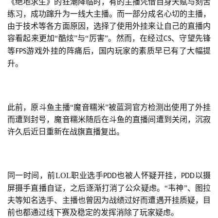
《绝地求生》的狂潮降临时，有的主播凭借自身天赋与刻苦
练习，成功蹿升为一线大主播。而一部分成名心切的主播，
由于技术等各方面原因，选择了使用外挂来让自己的直播内
容看起来更加“酷炫”与“厉害”。然而，在经过
、守望先锋
CS
等
游戏外挂的阵痛后，国内玩家的素质早已有了大幅提
FPS
升。
此前，原斗鱼主播“魔音糯米”被蓝洞官方检测出使用了外挂
而遭到封号，魔音糯米随后在斗鱼的直播间遭到关闭，沉寂
许久后近日重新在战旗直播复出。
同一时间，前LOL职业选手
也被人怀疑开挂，
以摄
PDD
PDD
屏摄手直播自证，之后逐渐打消了公众疑虑。“韦神”、图拉
夫等知名选手、主播也曾因为战绩过好而遭遇开挂质疑，目
前也都通过线下赛及稳定的发挥消除了玩家疑虑。