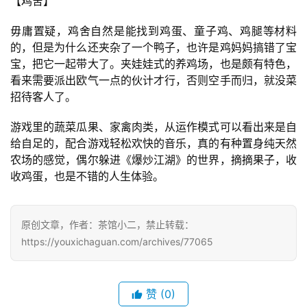
【鸡舍】
机
游
毋庸置疑，鸡舍自然是能找到鸡蛋、童子鸡、鸡腿等材料
戏
的，但是为什么还夹杂了一个鸭子，也许是鸡妈妈搞错了宝
宝，把它一起带大了。夹娃娃式的养鸡场，也是颇有特色，
休
看来需要派出欧气一点的伙计才行，否则空手而归，就没菜
闲
招待客人了。
游
戏
游戏里的蔬菜瓜果、家禽肉类，从运作模式可以看出来是自
给自足的，配合游戏轻松欢快的音乐，真的有种置身纯天然
农场的感觉，偶尔躲进《爆炒江湖》的世界，摘摘果子，收
2
收鸡蛋，也是不错的人生体验。
0
2
5
原创文章，作者：茶馆小二，禁止转载：
第
https://youxichaguan.com/archives/77065
十
三
届
赞
(0)
金