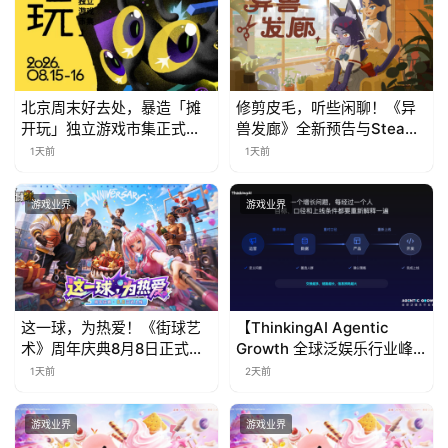
上
海
站
北京周末好去处，暴造「摊
修剪皮毛，听些闲聊！《异
开玩」独立游戏市集正式开
兽发廊》全新预告与Steam
票！
免费试玩公开
1天前
1天前
中
游戏业界
游戏业界
文
(
中
国
)
这一球，为热爱！《街球艺
【ThinkingAI Agentic
术》周年庆典8月8日正式上
Growth 全球泛娱乐行业峰
线，多重福利与全新内容同
会】Agent 时代，人到底负
1天前
2天前
步开启
责什么
游戏业界
游戏业界