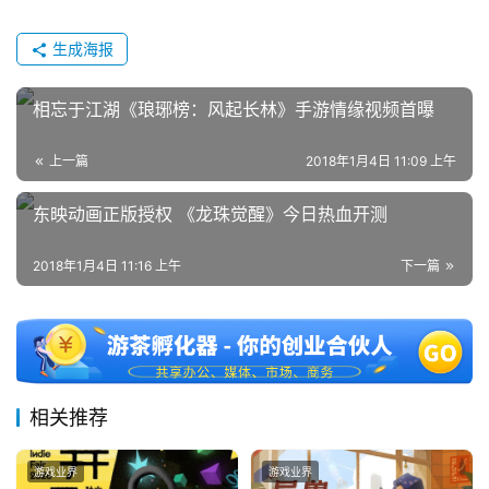
茶
奖
生成海报
相忘于江湖《琅琊榜：风起长林》手游情缘视频首曝
7
上一篇
2018年1月4日 11:09 上午
月
3
东映动画正版授权 《龙珠觉醒》今日热血开测
0
2018年1月4日 11:16 上午
下一篇
日
游
茶
对
相关推荐
接
游戏业界
游戏业界
会