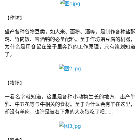
游
【作坊】
茶
原
盛产各种谷物豆类，如大米、面粉、酒等，是制作各种盐酥
创
鸡、竹筒饭、啤酒鸭的必备配料。至于作坊磨豆腐的机器，
为什么是用仓鼠在笼子里奔跑的工作原理，只有策划知道
了。
游
戏
业
界
【牧场】
手
一看名字就知道，这里是各种小动物生长的地方，出产牛
机
乳、牛五花等与牛相关的食材。至于为什么会有羊在这里，
游
却没有羊肉，也许是被右下角的大灰狼吃了吧……
戏
单