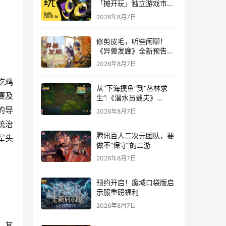
「摊开玩」独立游戏市集
正式开票！
2026年8月7日
修剪皮毛，听些闲聊！
《异兽发廊》全新预告与
Steam免费试玩公开
2026年8月7日
吃鸡
从“下海摸鱼”到“丛林求
赛及
生”:《潜水员戴夫》
DLC《丛林》移动端定档
的导
2026年8月7日
8月14日
统治
腾讯百人二次元团队，要
军头
做不“保守”的二游
2026年8月7日
预约开启！魔域口袋版启
示服重磅福利
2026年8月7日
，其