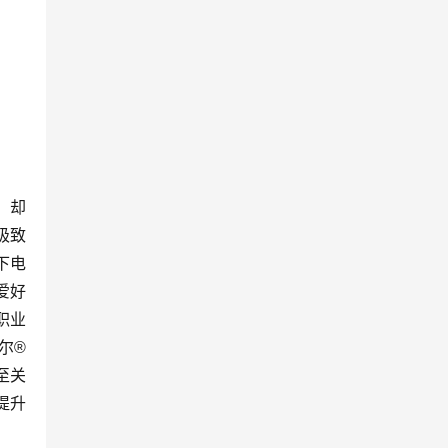
，却
极致
下电
爱好
职业
尔®
至关
提升