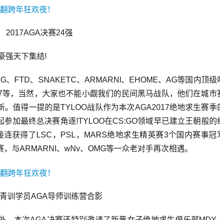
　2017AGA决赛24强
豪强天下集结!
FTD、SNAKETC、ARMARNI、EHOME、AG等国内顶级
17等，当然，大家也不能小觑我们的民间黑马战队，他们在城市
值得一提的是TYLOO战队作为本次AGA2017绝地求生赛季
加最终总决赛角逐!TYLOO在CS:GO领域早已建立王朝般的
连获得了LSC，PSL，MARS绝地求生精英赛3个国内赛事冠
，与ARMARNI、wNv、OMG等一众老对手再次相遇。
青训学员AGA导师训练营合影
外，本次AGA决赛还特别邀请了新晋女子绝地求生俱乐部MDY