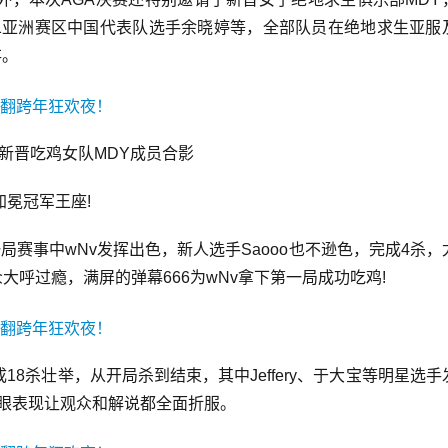
Z1亚洲赛区中国代表队选手余晓婷等，全部队员在绝地求生亚服
存。
新晋吃鸡女队MDY成员合影
加冕冠军王座!
局赛事中wNv发挥出色，新人选手Saooo也不逊色，完成4杀，
大呼过瘾，满屏的弹幕666为wNv拿下第一局成功吃鸡!
8杀壮举，从开局杀到结束，其中Jeffery、于大宝等明星选手
亮眼表现让观众和解说都全面折服。