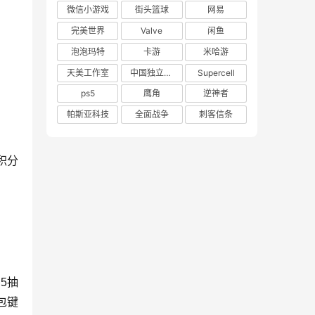
微信小游戏
街头篮球
网易
完美世界
Valve
闲鱼
泡泡玛特
卡游
米哈游
天美工作室
中国独立游戏联盟
Supercell
ps5
鹰角
逆神者
帕斯亚科技
全面战争
刺客信条
积分
5抽
包键