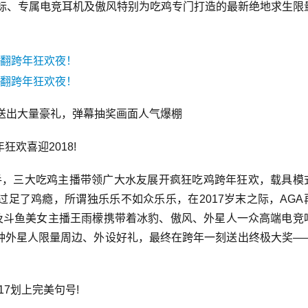
鼠标、专属电竞耳机及傲风特别为吃鸡专门打造的最新绝地求生限
间送出大量豪礼，弹幕抽奖画面人气爆棚
欢喜迎2018!
联手，三大吃鸡主播带领广大水友展开疯狂吃鸡跨年狂欢，载具模
足了鸡瘾，所谓独乐乐不如众乐乐，在2017岁末之际，AGA
N及斗鱼美女主播王雨檬携带着冰豹、傲风、外星人一众高端电竞
种外星人限量周边、外设好礼，最终在跨年一刻送出终极大奖—
17划上完美句号!