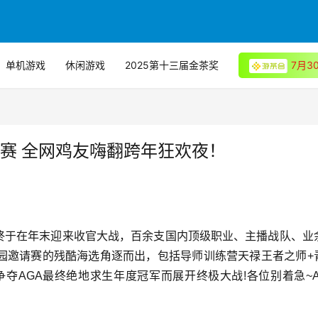
单机游戏
休闲游戏
2025第十三届金茶奖
7月
决赛 全网鸡友嗨翻跨年狂欢夜！
赛季终于在年末迎来收官大战，百余支国内顶级职业、主播战队、业
园邀请赛的残酷海选角逐而出，包括导师训练营天禄王者之师+
争夺AGA最终绝地求生年度冠军而展开终极大战!各位别着急~AG