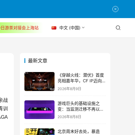
30日游茶对接会上海站
中文 (中国)
最新文章
《穿越火线：潜伏》首度
亮相嘉年华，CF IP迈向
3A叙事新高度
2026年8月9日
余战
游戏巨头的基础设施之
青训
变：当监测迁移不再以中
断为代价
A 
2026年8月8日
北京周末好去处，暴造