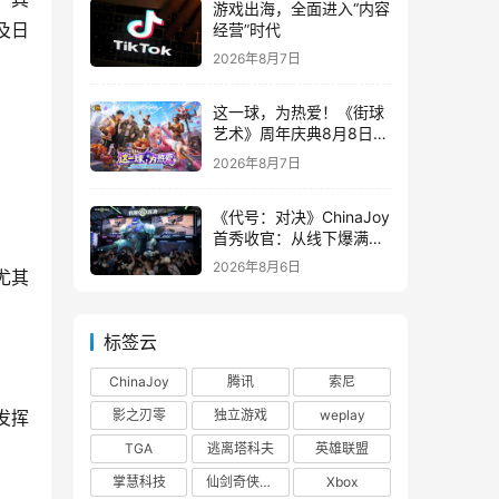
游戏出海，全面进入“内容
经营”时代
及日
2026年8月7日
这一球，为热爱！《街球
艺术》周年庆典8月8日正
式上线，多重福利与全新
2026年8月7日
内容同步开启
《代号：对决》ChinaJoy
首秀收官：从线下爆满看
见玩家的真实期待
2026年8月6日
尤其
标签云
ChinaJoy
腾讯
索尼
影之刃零
独立游戏
weplay
发挥
TGA
逃离塔科夫
英雄联盟
掌慧科技
仙剑奇侠传四
Xbox