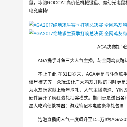
鼠，冰豹ROCCAT高价值机械键盘、魔幻光电
电竞座椅!
　　AGA决赛期
　　AGA携手斗鱼三大人气主播，与全网鸡友跨年狂
　　不止于此!在31日岁末，AGA更是与斗鱼
僵尸模式等一众玩法让广大鸡友开眼的同时更是过
为水友玩家献上新年厚礼，人气主播泡泡、YI
硬件展开了疯狂豪礼抽奖模式。期间更是送出各
星人吃鸡便携神器：游戏笔记本电脑豪华礼包!!!
　　泡泡直播间人气一度飙升至151万!!为AGA20