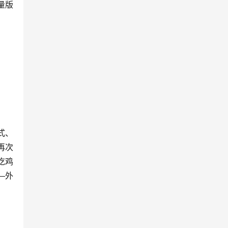
量版
式、
再次
吃鸡
—外