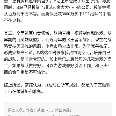
源，更有腾讯这样的巨头。B站上市也成了众望所归。与此
戏
同时，B站已经投资了超过30家大大小小的公司，投资金额
从百万到千万不等。而类似此次3000万买下LPL战队的手笔
2
不在少数。
0
2
其三，全面进军电竞领域，联动直播、视频制作和游戏。从
5
早期的《英雄联盟》，到近两年的《王者荣耀》，现在的战
第
略竞技类游戏的风靡，电竞市场火热非常。为了完善布局，
十
形成完整产业链，B站这个时候来抢占市场空间，培养自己
三
的战队，是非常合理的。加上腾讯之后代理的几款游戏的面
届
金
世，如果战队做得好，可以为游戏做好引流工作，和巨头厂
茶
商的合作更是不可估计。
奖
综上所述，茶馆认为，B站现在所有规划，都是为了其顺利
上市在做铺垫和准备。
7
原创文章，作者：茶馆小二，禁止转载：
月