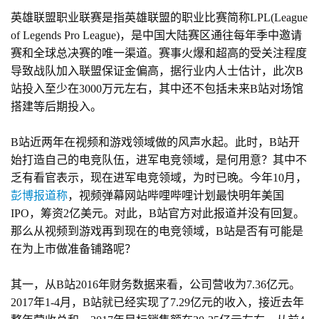
英雄联盟职业联赛是指英雄联盟的职业比赛简称LPL(League 
of Legends Pro League)，是中国大陆赛区通往每年季中邀请
赛和全球总决赛的唯一渠道。赛事火爆和超高的受关注程度
导致战队加入联盟保证金偏高，据行业内人士估计，此次B
站投入至少在3000万元左右，其中还不包括未来B站对场馆
搭建等后期投入。
B站近两年在视频和游戏领域做的风声水起。此时，B站开
始打造自己的电竞队伍，进军电竞领域，是何用意？其中不
首
乏有看官表示，现在进军电竞领域，为时已晚。今年10月，
页
彭博报道称
，
视频弹幕网站哔哩哔哩计划最快明年美国
IPO，筹资2亿美元。对此，B站官方对此报道并没有回复。
游
那么从视频到游戏再到现在的电竞领域，B站是否有可能是
茶
在为上市做准备铺路呢？
原
创
其一，从B站2016年财务数据来看，公司营收为7.36亿元。
2017年1-4月，B站就已经实现了7.29亿元的收入，接近去年