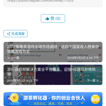
https://youxichaguan.com/archives/77005
3
0
赞
(0)
日
游
生成海报
茶
2017策略类游戏全球市场调研：这四个国家收入榜单中
对
策略游戏为主
接
上一篇
2018年1月3日 4:39 下午
会
游密音视频解决方案全平台覆盖，迎接H5游戏井喷热
上
潮
海
2018年1月3日 5:13 下午
下一篇
站