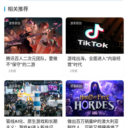
中
相关推荐
文
(
中
游茶原创
游茶原创
国
)
腾讯百人二次元团队，要做
游戏出海，全面进入“内容经
不“保守”的二游
营”时代
2天前
2天前
游茶原创
游茶原创
管线AI化、原生游戏和长期
做出百万销量IP的澳大利亚
主义：游戏AI进入新共识时
制作人，可能又想撞南墙了