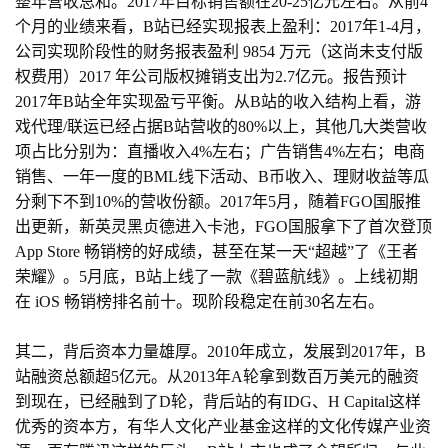
游
整年营收总和。2017年目标销售额在20-25亿元左右。从前4
戏
个月的业绩来看，B站已经实现报表上盈利：2017年1-4月，
业
公司实现阶段性的财务报表盈利 9854 万元（这尚未支付版
界
权费用）2017 年公司版权摊销支出为2.7亿元。报告预计
2017年B站全年实现盈亏平衡。从B站的收入结构上看，游
戏代理/联运已经占据B站营收的80%以上，其他几大类营收
手
项占比分别为：直播收入4%左右；广告销售4%左右；电商
机
游
销售、一年一度的BML线下活动、B币收入、理财收益等瓜
戏
分剩下不到10%的营收份额。2017年5月，随着FGO国服推
出更新，新英灵黑贞德进入卡池，FGO国服拿下了首次登顶 
App Store 畅销榜的好成绩，甚至在某一天“超越”了《王者
单
荣耀》。5月底，B站上线了一款《碧蓝航线》。上线初期
机
在 iOS 畅销榜排名前十。现阶段稳定在前30名左右。
游
戏
其二，背后资本力量雄厚。2010年成立，发展到2017年，B
站融资总额超5亿元。从2013年A轮拿到数百万美元的融资
休
到现在，已经融到了D轮，背后站的有IDG、H Capital这样
闲
优秀的资本方，有华人文化产业基金这样的文化传媒产业资
游