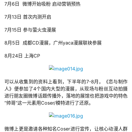
闲
7月6日  微博开始吸粉 启动营销预热
游
7月13日 首次内测开启
戏
7月15日 参与萤火虫漫展
2
0
8月5日  成都CD漫展，广州yaca漫展联袂参展
2
5
8月24日 上海CP
第
十
三
可以从收集到的资料上看到，下半年的7-8月，《恋与制作
届
人》便参加了4个国内大型的漫展，从现场与粉丝互动拍摄
金
进行朋友圈微博话题传播外，落地的展馆也把游戏中的特色
茶
“帅哥”这一元素用Coser/模特进行了还原。
奖
微博上更是邀请各种知名Coser进行宣传，让核心动漫人群
7