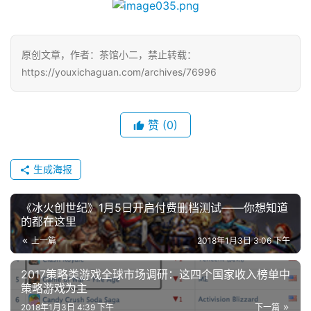
原创文章，作者：茶馆小二，禁止转载：
https://youxichaguan.com/archives/76996
赞
(0)
生成海报
《冰火创世纪》1月5日开启付费删档测试——你想知道
的都在这里
上一篇
2018年1月3日 3:06 下午
2017策略类游戏全球市场调研：这四个国家收入榜单中
策略游戏为主
2018年1月3日 4:39 下午
下一篇