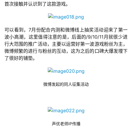
首次接触并认识到了这款游戏。
月
3
可以看到，7月份配合内测和微博线上抽奖活动迎来了第一
0
波小高潮，这里值得注意的是，后面的/9/10/11月就很少进
日
行大范围的推广活动，主要以运营好第一波游戏粉丝为主，
微博频繁的进行与粉丝的互动，这为之后的口碑大爆发埋下
游
了很好的铺垫。
茶
对
接
微博发起的同人征集活动
会
上
海
声优老师IP传播
站