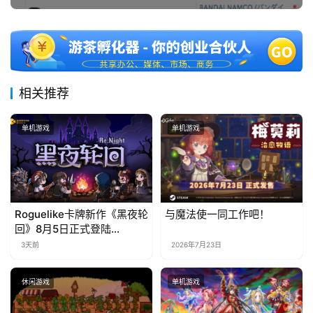
相关推荐
单机游戏
单机游戏
Roguelike卡牌新作《黑夜轮
与魔法使一同工作吧！
回》8月5日正式登陆
Steam，首发9折优惠开启
3天前
2026年7月23日
休闲游戏
单机游戏