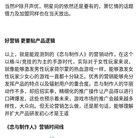
当然IP除开声优，明星向的依然还是要有的，萧忆情的话题
借力及加盟同样也在当天放出。
好营销 更要贴产品逻辑
以上，就是能观测到的《恋与制作人》的营销动作，在这个
以格斗/竞技的为主的手游时代，实际对于女性玩家来说，
就像能够激发男性玩家荷尔蒙的热血游戏一样，能够激发女
性玩家少女心的游戏一直都十分缺乏。优秀的营销能够充分
发挥产品的特点以及辐射用户的重合度。恋与制作人的华丽
动作不多，却招招实拳，精细化的推广操作让产品得以进行
口碑爆发，这些也预示着未来，游戏市场的推广会越来越多
样性，大众向。但无论营销怎么做，还是那句话，能够理解
并扩大产品研发初心才是王道
《恋与制作人》营销时间线