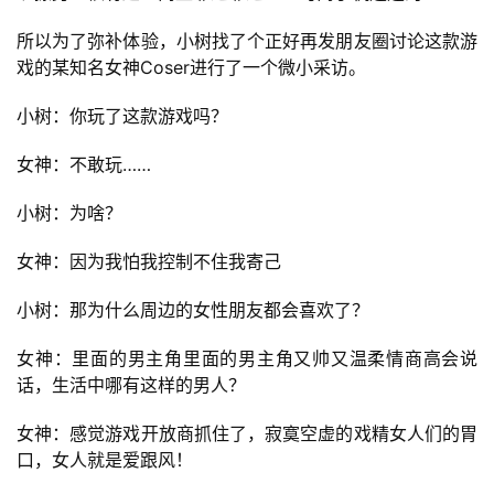
所以为了弥补体验，小树找了个正好再发朋友圈讨论这款游
戏的某知名女神Coser进行了一个微小采访。
小树：你玩了这款游戏吗？
女神：不敢玩……
小树：为啥？
女神：因为我怕我控制不住我寄己
小树：那为什么周边的女性朋友都会喜欢了？
女神：里面的男主角里面的男主角又帅又温柔情商高会说
话，生活中哪有这样的男人？
女神：感觉游戏开放商抓住了，
寂寞空虚的戏精女人们的胃
口，女人就是爱跟风！