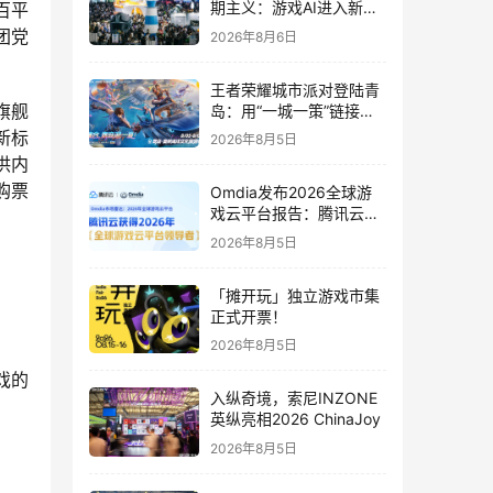
期主义：游戏AI进入新共
百平
识时代
团党
2026年8月6日
王者荣耀城市派对登陆青
旗舰
岛：用“一城一策”链接海
洋场景，以双向奔赴带动
新标
2026年8月5日
夏日文旅
供内
购票
Omdia发布2026全球游
戏云平台报告：腾讯云连
续两年入选“领导者”象限
2026年8月5日
「摊开玩」独立游戏市集
正式开票！
2026年8月5日
戏的
入纵奇境，索尼INZONE
英纵亮相2026 ChinaJoy
2026年8月5日