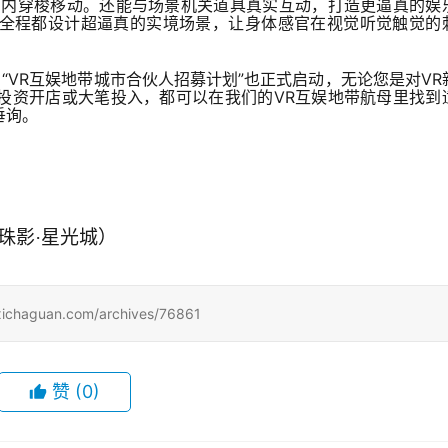
间内穿梭移动。还能与场景机关道具真实互动，打造更逼真的娱
全程都设计超逼真的实境场景，让身体感官在视觉听觉触觉的
“VR互娱地带城市合伙人招募计划”也正式启动，无论您是对VR
投资开店或大笔投入，都可以在我们的VR互娱地带航母里找到
垂询。
珠影·星光城）
uan.com/archives/76861
赞
(0)