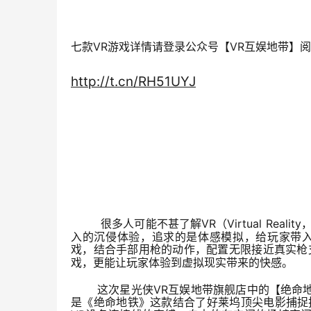
七款
VR
游戏详情请登录公众号【VR互娱地带】
http://t.cn/RH51UYJ
很多人可能不甚了解
VR
（
Virtual Reality
入的沉侵体验，追求的是体感模拟，给玩家带入
戏，结合手部用枪的动作
，
配置无限接近真实枪
戏，更能让玩家体验到虚拟现实带来的快感。
这次星光侠
VR
互娱地带旗舰店中的【绝命
是《绝命地铁》这款结合了好莱坞顶尖电影捕捉