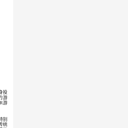
身投
的游
R游
特别
传统