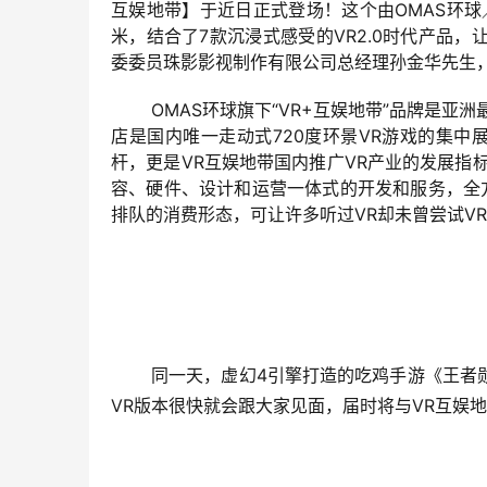
互娱地带】于近日正式登场！这个由
OMAS环
米，结合了7款沉浸式感受的VR2.0时代产品
委委员珠影影视制作有限公司总经理孙金华先生，
OMAS环球旗下“VR+互娱地带”品牌是
店是国内唯一走动式
720
度环景VR游戏的集中
杆，更是VR互娱地带国内推广VR产业的发展指
容、硬件、设计和运营一体式的开发和服务，全
排队的消费形态，可让许多听过VR却未曾尝试V
同一天，虚幻
4
引擎打造的吃鸡手游《王者
VR版本很快就会跟大家见面，届时将与VR互娱