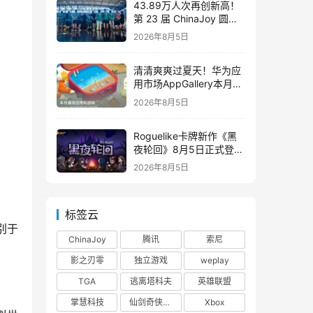
43.89万人次再创新高！
第 23 届 ChinaJoy 圆满
落幕：感谢有你，共赴这
2026年8月5日
场“与 AI 同游”的盛夏之约
清清爽爽过夏天！华为应
用市场AppGallery本月最
佳上新，款款提升幸福感
2026年8月5日
Roguelike卡牌新作《黑
夜轮回》8月5日正式登陆
Steam，首发9折优惠开
2026年8月5日
启
标签云
别于
ChinaJoy
腾讯
索尼
：
影之刃零
独立游戏
weplay
TGA
逃离塔科夫
英雄联盟
掌慧科技
仙剑奇侠传四
Xbox