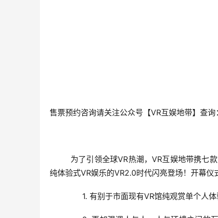
售票预约咨询请关注公众号【VR互娱地带】查询
为了引领全球
VR
热潮，VR互娱地带携七
纯体验式VR娱乐的VR2.0时代闪亮登场！开幕仪
1. 
有别于市面现有
VR
馆纯观赏单个人体