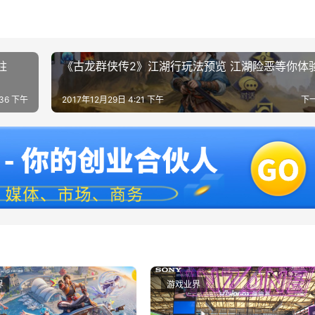
柱
《古龙群侠传2》江湖行玩法预览 江湖险恶等你体
:36 下午
2017年12月29日 4:21 下午
下
界
游戏业界