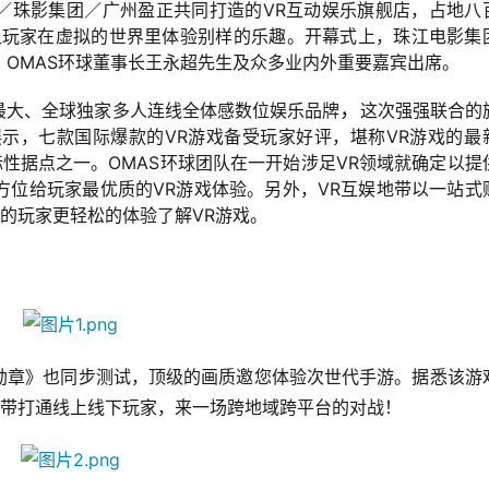
球／珠影集团／广州盈正共同打造的VR互动娱乐旗舰店，占地八
，让玩家在虚拟的世界里体验别样的乐趣。开幕式上，珠江电影集
OMAS环球董事长王永超先生及众多业内外重要嘉宾出席。
，
亚洲最大、全球独家多人连线全体感数位娱乐品牌
这次强强联合的
展示，七款国际爆款的VR游戏备受玩家好评，堪称VR游戏的最
标性据点之一。OMAS环球团队在一开始涉足VR领域就确定以提
方位给玩家最优质的
VR
游戏体验。另外，VR互娱地带以一站式
R的玩家更轻松的体验了解VR游戏。
勋章》也同步测试，顶级的画质邀您体验次世代手游。据悉该游
地带打通线上线下玩家，来一场跨地域跨平台的对战！