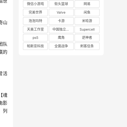
拟世
微信小游戏
街头篮球
网易
完美世界
Valve
闲鱼
泡泡玛特
卡游
米哈游
奇山
天美工作室
中国独立游戏联盟
Supercell
ps5
鹰角
逆神者
团队
帕斯亚科技
全面战争
刺客信条
赢的
营活
【魂
电影
，列