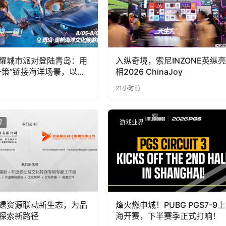
耀城市派对登陆青岛：用
入纵奇境，索尼INZONE英纵亮
一策”链接海洋场景，以双
相2026 ChinaJoy
带动夏日文旅
21小时前
界
游戏业界
遗资源联动新生态，为品
烽火燃申城！PUBG PGS7-9上
探索新路径
海开赛，下半赛季正式打响！