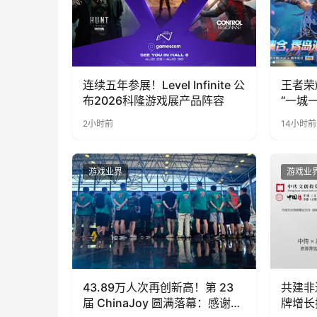
连续五年参展！Level Infinite 公
王者荣
布2026科隆游戏展产品阵容
“一城
向奔赴
2小时前
14小时前
游戏业界
游戏业
43.89万人次再创新高！第 23
共建非
届 ChinaJoy 圆满落幕：感谢有
牌增长