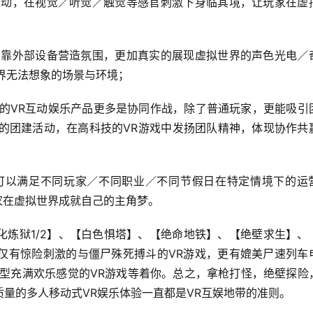
的互动，在视觉／听觉／触觉等感官刺激下身临其境，让玩家在虚
是只靠外部设备营造氛围，更加真实的展现虚拟世界的声色光电／
界无法想象的场景与环境；
的
VR
互动娱乐产品更多是协同作战，除了普通玩家，更能吸引
的团建活动，在高科技的VR游戏中发扬团队精神，体现协作共
，可以满足不同玩家／不同职业／不同节假日在特定情境下的运
玩家在虚拟世界成就自己的主角梦。
化炼狱
1/2
】、【白色惧塔】、【绝命地铁】、【绝壁求生】、
仅有惊险刺激的与僵尸殊死搏斗的
VR
游戏，更有媲美尸速列车
类型充满欢乐感觉的VR游戏等着你。总之，拿枪打怪，绝壁探险
质量的多人移动式VR娱乐体验一直都是VR互娱地带的准则。