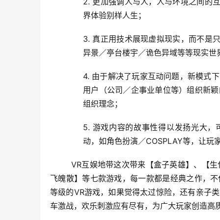
2. 更加强调人与人，人与环境之间
界体验别样人生；
3. 真正用技术展现虚拟现实，而不
异景／亭台楼宇／诡色异域等等现实世
4. 
由于解决了玩家互动问题，新模式下
用户（公司／企事业单位等）组织新颖
组织理念；
5. 游戏内容的故事性得以发扬光大
动，如角色扮演／COSPLAY等，让
VR
互娱地带这次带来【盒子英雄】、【生
飞魄散】等七款游戏，每一款都是经典之作，不
等级的VR游戏，如果觉得太过惊险，还有亲子
车激战，欢乐刺激应有尽有，为
广大玩家创造高