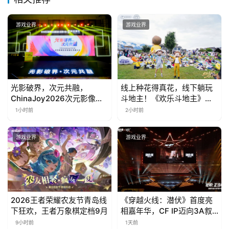
游戏业界
游戏业界
光影破界，次元共融，
线上种花得真花，线下躺玩
ChinaJoy2026次元影像生
斗地主！《欢乐斗地主》欢
态标准化发展大会盛大召开
乐中国行·云南站精彩盘点
1小时前
2小时前
游戏业界
游戏业界
2026王者荣耀农友节青岛线
《穿越火线：潜伏》首度亮
下狂欢，王者万象棋定档9月
相嘉年华，CF IP迈向3A叙
事新高度
9小时前
1天前