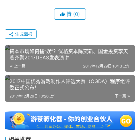
会
赞
(0)
上
海
生成海报
站
资本市场如何捕“娱”？优格资本陈奕新、国金投资李天
燕齐聚2017DEAS发表演讲
上一篇
2017年12月29日 10:13 上午
中
文
2017中国优秀游戏制作人评选大赛（CGDA）程序组评
(
委正式公布！
中
2017年12月29日 10:26 上午
下一篇
国
)
相关推荐