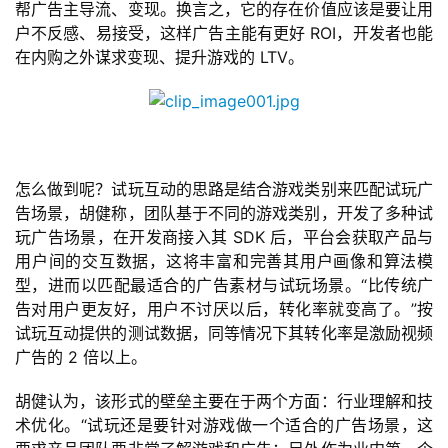
首
帮广告主导流、变现。换言之，它的存在价值应该是要让用
页
户不反感、易接受，这样广告主能有更好
 ROI
，开发者也能
在内购之外谋求变现、提升游戏的
 LTV
。
游
茶
原
创
怎么做到呢？试玩互动的思路是结合游戏类别来匹配试玩广
游
告场景，胡健称，团队基于不同的游戏类别，开发了多种试
戏
玩广告场景，在开发商接入其
 SDK 
后，平台会获取产品与
业
用户间的交互数据，这将丰富和完善其用户画像和算法模
界
型，进而以匹配最适合的广告素材与试玩场景。
“
比传统广
告对用户更友好，用户不讨厌以后，转化率就变高了。
”
按
试玩互动提供的测试数据，同等情况下其转化率是激励视频
手
广告的
 2 
倍以上。
机
游
胡健认为，该形式的壁垒主要在于两个方面：行业理解和技
戏
术优化。
“
试玩还是要针对游戏做一个适合的广告场景，这