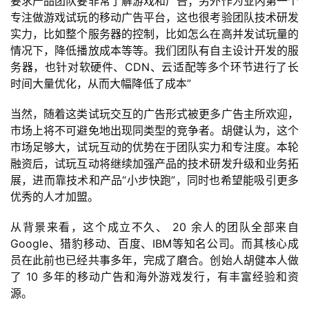
要求产品团队要非常了解游戏和广告；另外作为业内第一个
单
专注做游戏试玩的移动广告平台，这也很考验团队技术研发
机
实力，比如整个服务器的控制，比如怎么在高并发试玩量的
游
情况下，降低播放成本等等。我们团队有自主设计开发的服
戏
务器，也针对软硬件、
CDN
、云适配等多个环节进行了长
时间大量优化，从而大幅降低了成本
”
休
当然，随着这类试玩交互的广告形式被更多广告主所欢迎，
闲
市场上将不可避免地出现同类型的竞争者。胡健认为，这个
游
市场足够大，试玩互动的优势在于团队实力和专注度。本轮
戏
融资后，试玩互动将继续加强产品的技术研发升级和业务拓
展，进而靠技术和产品
“
小步快跑
”
，同时也希望能吸引更多
2
优秀的人才加盟。
0
2
从背景来看，这个成立不久、
 20 
余人的团队全部来自
5
Google
、猎豹移动、百度、
IBM
等知名公司。而其核心成
第
员在此前也已经共事多年，完成了磨合。创始人胡健本人做
十
了
 10 
多年的移动广告和海外游戏发行，有丰富经验和资
三
源。
届