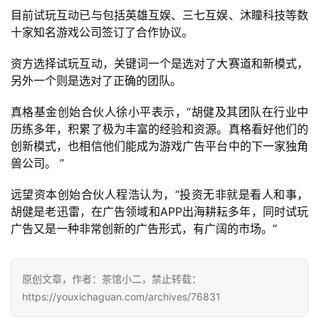
金
目前试玩互动已与包括英雄互娱、三七互娱、沐瞳科技等数
茶
十家知名游戏公司签订了合作协议。
奖
资方选择试玩互动，关键词一个是选对了大赛道和新模式，
另外一个则是选对了正确的团队。
7
真格基金创始合伙人徐小平表示，
“
胡健及其团队在行业中
历练多年，积累了极为丰富的经验和资源。真格看好他们的
月
创新模式，也相信他们能成为游戏广告平台中的下一家独角
3
兽公司。
 ”
0
远望资本创始合伙人程浩认为，
“
投资无非就是看人和事，
胡健是老迅雷，在广告领域和
APP
出海耕耘多年，同时试玩
日
广告又是一种非常创新的广告形式，有广阔的市场。
”
游
茶
原创文章，作者：茶馆小二，禁止转载：
对
https://youxichaguan.com/archives/76831
接