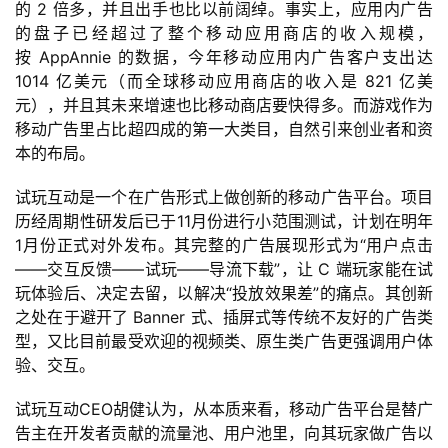
的
 2 
倍多，并且出手也比以前阔绰。事实上，应用内广告
的盘子已经超过了整个移动应用商店的收入规模，
按
 AppAnnie 
的数据，今年移动应用内广告客户支出达
1014 
亿美元（而全球移动应用商店的收入是
 821 
亿美
元），并且其未来增速也比移动商店要快得多。而游戏作为
移动广告里占比超四成的第一大类目，自然引来创业者和资
本的布局。
试玩互动是一个在广告形式上做创新的移动广告平台。项目
历经周期性研发后已于
11
月份进行小范围测试，计划在明年
1
月份正式对外发布。其完整的广告展现形式为
“
用户点击
——
交互反馈
——
试玩
——
导流下载
”
，让
 C 
端玩家能在试
玩体验后、决定去留，以解决
“
投放效果差
”
的痛点。其创新
之处在于避开了
 Banner 
式、插屏式等传统不友好的广告类
型，又比目前最受欢迎的视频类、原生类广告更强调用户体
验、交互。
试玩互动
CEO
胡健认为，从本质来看，移动广告平台是替广
告主在开发者贡献的流量池、用户池里，向其玩家做广告以