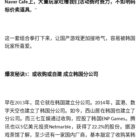
上，大量玩家吐槽我们活动费时费力，不如明码
Naver Cafe
标价卖道具
。
单
”
机
游
戏
这一套组合拳打下来，让国产游戏更加接地气，容易被韩国
玩家所喜爱。
休
闲
游
戏
爆发秘诀
：或收购或自建 成立韩国分公司
3
2
0
早在2013年，昆仑就在韩国建立分公司。
年，蓝港、数
2014
2
字天空也建立了韩国分公司。如今，西山居在韩国也建立了
5
分公司。而三七互娱通过收购，控股了韩国
。腾
ENP Games
第
讯也以
亿美元投资
，获得了
的股份。据游
十
5
Netmarble
22.2%
三
戏茶馆了解，至少还有一家国内厂商，基本敲定了收购某韩