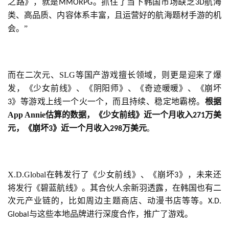
之路》，就是
。
抓住了当下韩国市场缺乏
航海
MMORPG
3D
类、高品质、内容体系丰富，且运营好的航海题材手游的机
会。”
而在二次元、
SLG
等国产游戏擅长领域，则更是迎来了爆
发，《少女前线》、《阴阳师》、《奇迹暖暖》、《崩坏
》等游戏上线一个火一个，而且持续、稳定地霸榜。
根据
3
App Annie
估算的数据，《少女前线》近一个月收入
万美
271
元，《崩坏
》近一个月收入
万美元
3
298
。
X.D.Global在韩发行了《少女前线》、《崩坏
》，未来还
3
将发行《碧蓝航线》。其合伙人余新羽透露，在韩国也有二
次元产业链的，比如周边主题商店、动漫书店等等。
X.D. 
与这些本地品牌进行深度合作，推广了游戏。
Global