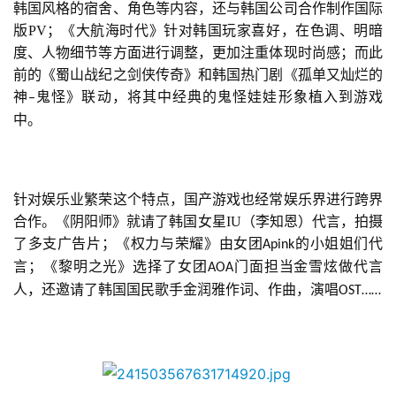
韩国风格的宿舍、角色等内容，还与韩国公司合作制作国际
版PV；《大航海时代》针对韩国玩家喜好，在色调、明暗
度、人物细节等方面进行调整，更加注重体现时尚感；而此
前的《蜀山战纪之剑侠传奇》和韩国热门剧《孤单又灿烂的
神
鬼怪》联动，将其中经典的鬼怪娃娃形象植入到游戏
–
中。
针对娱乐业繁荣这个特点，国产游戏也经常娱乐界进行跨界
合作。《阴阳师》就请了韩国女星IU（李知恩）代言，拍摄
了多支广告片；《权力与荣耀》由女团
的小姐姐们代
Apink
言；《黎明之光》选择了女团
门面担当金雪炫做代言
AOA
人，还邀请了韩国国民歌手金润雅作词、作曲，演唱
OST……