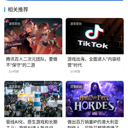
相关推荐
游茶原创
游茶原创
腾讯百人二次元团队，要做
游戏出海，全面进入“内容经
不“保守”的二游
营”时代
3小时前
3小时前
游茶原创
游茶原创
管线AI化、原生游戏和长期
做出百万销量IP的澳大利亚
主义：游戏AI进入新共识时
制作人，可能又想撞南墙了