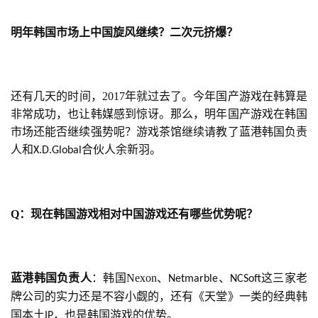
接
明年韩国市场上中国旋风继续？二次元挤爆？
会
上
海
还有几天的时间，2017年就过去了。今年国产游戏在韩算是
站
非常成功，也让韩媒感到惊讶。那么，明年国产游戏在韩国
市场还能否继续强势呢？游戏茶馆继续请教了蓝港韩国负责
人和
合伙人余新羽。
X.D.Global
中
文
(
Q
：
现在韩国游戏相对中国游戏还有哪些优势呢？
中
国
)
蓝港韩国负责人
：韩国
Nexon
、
、
这三家老
Netmarble
NCSoft
牌公司的实力还是不容小觑的，还有《天堂》一类的经典韩
国本土
，也是韩国游戏的优势。
IP