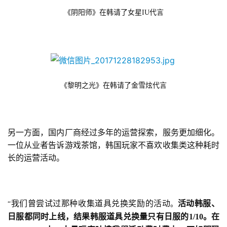
首
《阴阳师》在韩请了女星IU代言
页
游
茶
原
《黎明之光》在韩请了金雪炫代言
创
游
戏
另一方面，国内厂商经过多年的运营探索，服务更加细化。
业
一位从业者告诉游戏茶馆，韩国玩家不喜欢收集类这种耗时
界
长的运营活动。
手
机
游
我们曾尝试过那种收集道具兑换奖励的活动
活动韩服、
“
。
戏
日服都同时上线，结果韩服道具兑换量只有日服的
1/10
。在