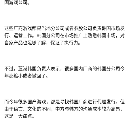
届
国游戏公司。
金
茶
奖
这些厂商游戏都是当地分公司或者参股公司负责韩国市场发
行、运营工作。韩国分公司在市场推广上熟悉韩国市场，对
自家产品也足够了解，保证了执行力。
7
月
不过，蓝港韩国负责人表示，很多国内厂商的韩国分公司今
3
年都缩小或者撤回了。
0
日
游
而今年很多国产游戏，都是寻找韩国厂商进行代理发行。但
由于语言、文化的不同，中方与韩方的沟通成本较为高昂，
茶
这是一大痛点。
对