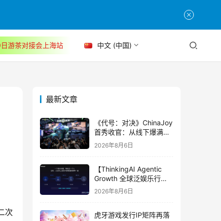
30日游茶对接会上海站
中文 (中国)
最新文章
《代号：对决》ChinaJoy
首秀收官：从线下爆满看
见玩家的真实期待
2026年8月6日
【ThinkingAI Agentic
Growth 全球泛娱乐行业
峰会】Agent 时代，人到
2026年8月6日
底负责什么
二次
虎牙游戏发行IP矩阵再落