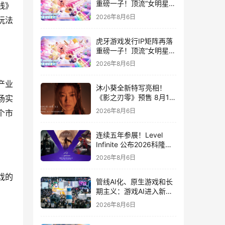
重磅一子！顶流“女明星”
线》
ZANMANG LOOPY 正版
2026年8月6日
玩法
3D消除手游《消消奇遇》
惊喜曝光
虎牙游戏发行IP矩阵再落
重磅一子！顶流“女明星”
ZANMANG LOOPY 正版
2026年8月6日
3D消除手游《消消奇遇》
惊喜曝光
产业
沐小葵全新特写亮相！
《影之刃零》预售 8月12
场实
日开启
2026年8月6日
个市
连续五年参展！Level
Infinite 公布2026科隆游
戏展产品阵容
2026年8月6日
戏的
管线AI化、原生游戏和长
期主义：游戏AI进入新共
识时代
2026年8月6日