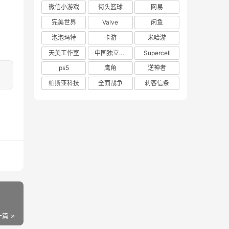
微信小游戏
街头篮球
网易
完美世界
Valve
闲鱼
泡泡玛特
卡游
米哈游
天美工作室
中国独立游戏联盟
Supercell
ps5
鹰角
逆神者
帕斯亚科技
全面战争
刺客信条
一篇