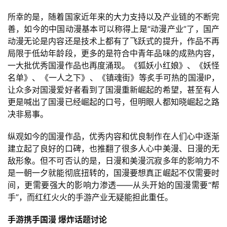
所幸的是，随着国家近年来的大力支持以及产业链的不断完
善，如今的中国动漫基本可以称得上是“动漫产业”了，国产
动漫无论是内容还是技术上都有了飞跃式的提升，作品不再
局限于低幼年龄段，更多的是符合中青年品味的成熟内容，
一大批优秀国漫作品也再度涌现。《狐妖小红娘》、《妖怪
名单》、《一人之下》、《镇魂街》等炙手可热的国漫IP，
让众多对国漫爱好者看到了国漫重新崛起的希望，甚至有人
更是喊出了国漫已经崛起的口号，但明眼人都知晓崛起之路
决非易事。
首
纵观如今的国漫作品，优秀内容和优良制作在人们心中逐渐
页
建立起了良好的口碑，也推翻了很多人心中美漫、日漫的无
敌形象。但不可否认的是，日漫和美漫沉寂多年的影响力不
是一朝一夕就能彻底扭转的，国漫要想真正崛起不仅需要时
游
间，更需要强大的影响力渗透——从头开始的国漫需要“帮
茶
手”，而红红火火的手游产业无疑能担此重任。
原
创
手游携手国漫 爆炸话题讨论