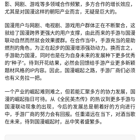
月
影、网剧、游戏等多领域合作频繁，多方合作的增长效应，
3
尤其是对国漫这样的朝阳产业而言，无疑是巨大的。
0
国漫用户与网剧、电视剧、游戏用户群体正在不断聚合，这
就给了国漫跨界更强大的用户支撑，由此而来的手游与国漫
日
联动自然而然就会效果拔群。在合作当中，手游充当的是助
游
燃剂的角色，为正在起步的国漫增添强劲动力。换而言之，
手游助力国漫，同时也是在为自身未来的发展种下更多优秀
茶
的“种子”。待到开花结果，必然会回馈给手游产业更多新颖
对
题材风格的IP内容。因此，国漫崛起之路，手游厂商们必须
也有义务拉一把。
接
会
一个产业的崛起难则难之，但若能汇聚多方的协力发展，国
漫的崛起指日可待。从《全民英杰传》的热议到更多手游与
上
国漫联动现象的出现，今后的发展总是朝着好的方向进行
海
中，手游厂商的努力会有回报。任重道远在当下，对酒当歌
在未来，待到国漫崛起时，丛中笑者盛繁多。
站