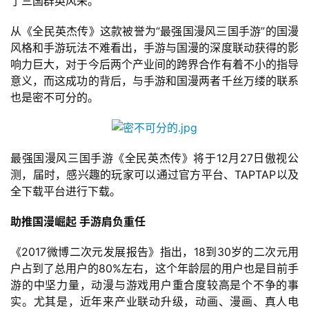
了三国群英风采。
游
戏
从《全民英杰传》这款被誉为“最强国漫风三国手游”的国漫
风格和手游玩法不难看出，手游与国漫的深度联动获得的影
2
响力巨大，对于今后两个产业间的跨界合作有着不小的指导
0
意义，而这成功的背后，与手游和国漫两者千丝万缕的联系
2
也是密不可分的。
5
第
十
三
最强国漫风三国手游《全民英杰传》将于12月27日傲视公
届
测，届时，感兴趣的玩家可以通过官方平台、TAPTAP以及
金
全下载平台进行下载。
茶
奖
助推国漫崛起 手游肩负重任
《2017微博二次元发展报告》指出，18到30岁的二次元用
户占到了总用户的80%左右，这个年龄层的用户也是目前手
7
游的中坚力量，动漫与游戏用户重合度较高是个不争的事
实。尤其是，近年来产业联动升级，动画、漫画、真人电