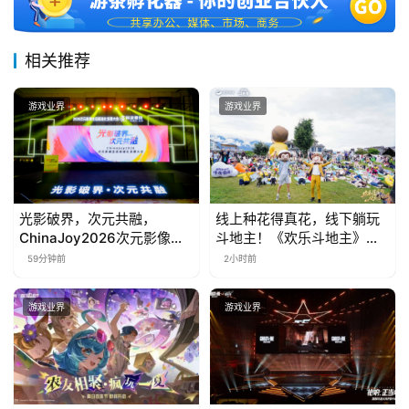
相关推荐
游戏业界
游戏业界
光影破界，次元共融，
线上种花得真花，线下躺玩
ChinaJoy2026次元影像生
斗地主！《欢乐斗地主》欢
态标准化发展大会盛大召开
乐中国行·云南站精彩盘点
59分钟前
2小时前
游戏业界
游戏业界