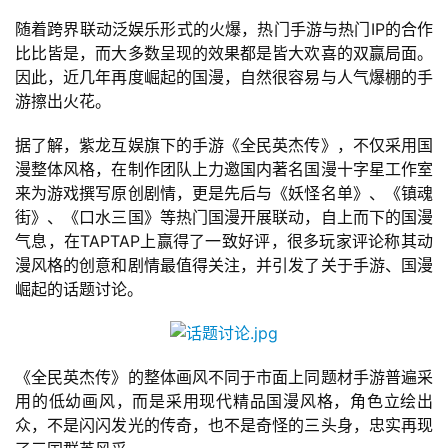
游
随着跨界联动泛娱乐形式的火爆，热门手游与热门IP的合作
戏
比比皆是，而大多数呈现的效果都是皆大欢喜的双赢局面。
业
因此，近几年再度崛起的国漫，自然很容易与人气爆棚的手
界
游擦出火花。
据了解，紫龙互娱旗下的手游《全民英杰传》，不仅采用国
手
漫整体风格，在制作团队上力邀国内著名国漫十字星工作室
机
来为游戏撰写原创剧情，更是先后与《妖怪名单》、《镇魂
游
街》、《口水三国》等热门国漫开展联动，自上而下的国漫
戏
气息，在TAPTAP上赢得了一致好评，很多玩家评论称其动
漫风格的创意和剧情最值得关注，并引发了关于手游、国漫
单
崛起的话题讨论。
机
游
戏
《全民英杰传》的整体画风不同于市面上同题材手游普遍采
用的低幼画风，而是采用现代精品国漫风格，角色立绘出
休
众，不是闪闪发光的传奇，也不是奇怪的三头身，忠实再现
闲