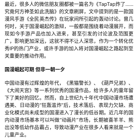
最近，很多人的微信朋友圈都被一篇名为《TapTap炸了……
究竟何方神圣如此洗脑》的文章刷屏，文中提到的是一款国
漫风手游《全民英杰传》在玩家间所引起的轰动讨论。曾几
何时，关于国漫崛起的激辩，一般都是围绕着动漫展开，而
现如今手游产品也加入进来，甚至引发的讨论波及范围更
广，影响更加深远，这就不得不让人深思，作为一个转化优
秀IP的热门产业，或许手游的加入将对国漫崛起之路起到至
关重要的推动作用。
国漫崛起可期 但非一朝一夕
中国动漫有过辉煌的年代，《黑猫警长》、《葫芦兄弟》、
《大闹天宫》等一系列优秀的国漫作品，给许多人的童年留
下了美好的回忆。然而，自上世纪九十年代中国动漫市场遭
遇美、日动漫的“狂轰滥炸”后，技术落后、表现力欠缺、商
业化模式尚未成型的国漫进入了漫长的低谷期。近几年的国
内动漫市场基本可以叫做“动画片”市场，长期被喜羊羊、熊
出没等低幼作品霸占，导致动漫产业在很多人看来就是一个
儿童产业。