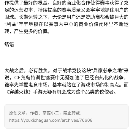
作提供了最好的根基。良好的商业化合作使得赛事获得了充
足的运营资本，持续提高的赛事质量又会牢牢地抓住用户的
眼球。长期运转之下，无论是用户还是赞助商都会被巨大的
“利益”牢牢地锁在以赛事为中心的商业价值闭环里不断运
转，产生更多的价值。
结语
大战之后，必有胜负。对于战术竞技这块“兵家必争之地”来
说，CF荒岛特训世锦赛中无疑加速了已经白热化的战争，
谁率先掌握电竞市场，基本就站在了游戏市场的制高点。而
《穿越火线》手游无疑有机会成为这个品类的佼佼者。
原创文章，作者：茶馆小二，禁止转载：
https://youxichaguan.com/archives/76608