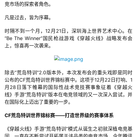
竞市场的探索者角色。
凡是过去，皆为序幕。
时隔不到一个月，12月21日，深圳海上世界艺术中心。在
“Be The Winner”国民枪战游戏《穿越火线》战略发布会
上，惊喜再一次袭来。
除去“荒岛特训”2.0版本外，本次发布会的重头戏即是同时
公布的CF荒岛特训世界锦标赛中。这项于12月22日打响、1
月28日落下帷幕的国际性战术竞技赛事象征着《穿越火
线》手游“荒岛特训”版本在电竞领域的又一次深入尝试，并
在国际化上迈出了重要的一步。
CF荒岛特训世界锦标赛——打造世界级的赛事体系
《穿越火线》手游“荒岛特训”模式从诞生之初就深植电竞基
因，一直在不断尝试开拓属于该品类的电竞市场，今年腾讯