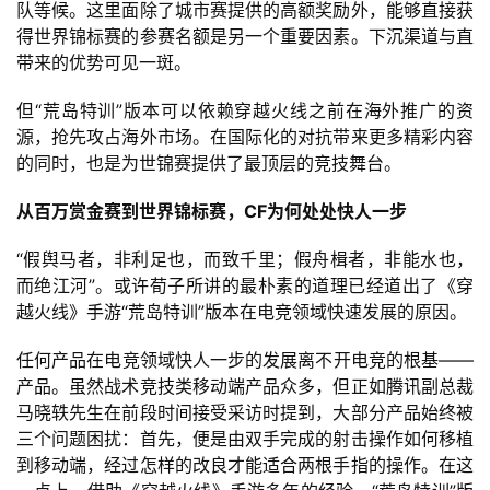
队等候。这里面除了城市赛提供的高额奖励外，能够直接获
单
得世界锦标赛的参赛名额是另一个重要因素。下沉渠道与直
机
带来的优势可见一斑。
游
戏
但“荒岛特训”版本可以依赖穿越火线之前在海外推广的资
源，抢先攻占海外市场。在国际化的对抗带来更多精彩内容
休
的同时，也是为世锦赛提供了最顶层的竞技舞台。
闲
游
从百万赏金赛到世界锦标赛，CF为何处处快人一步
戏
“假舆马者，非利足也，而致千里；假舟楫者，非能水也，
而绝江河”。或许荀子所讲的最朴素的道理已经道出了《穿
2
越火线》手游“荒岛特训”版本在电竞领域快速发展的原因。
0
2
任何产品在电竞领域快人一步的发展离不开电竞的根基——
5
产品。虽然战术竞技类移动端产品众多，但正如腾讯副总裁
第
马晓轶先生在前段时间接受采访时提到，大部分产品始终被
十
三个问题困扰：首先，便是由双手完成的射击操作如何移植
三
到移动端，经过怎样的改良才能适合两根手指的操作。在这
届