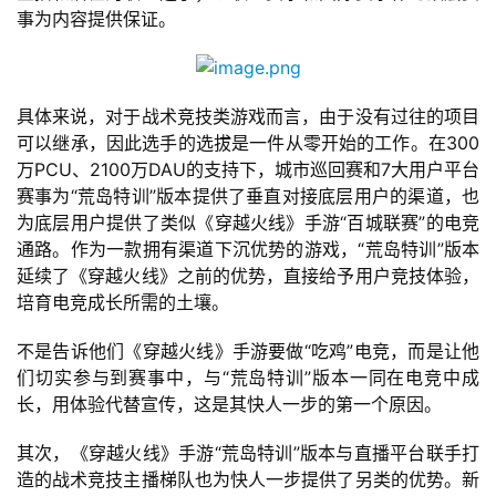
事为内容提供保证。
具体来说，对于战术竞技类游戏而言，由于没有过往的项目
可以继承，因此选手的选拔是一件从零开始的工作。在300
万PCU、2100万DAU的支持下，城市巡回赛和7大用户平台
赛事为“荒岛特训”版本提供了垂直对接底层用户的渠道，也
为底层用户提供了类似《穿越火线》手游“百城联赛”的电竞
通路。作为一款拥有渠道下沉优势的游戏，“荒岛特训”版本
延续了《穿越火线》之前的优势，直接给予用户竞技体验，
培育电竞成长所需的土壤。
不是告诉他们《穿越火线》手游要做“吃鸡”电竞，而是让他
们切实参与到赛事中，与“荒岛特训”版本一同在电竞中成
长，用体验代替宣传，这是其快人一步的第一个原因。
其次，《穿越火线》手游“荒岛特训”版本与直播平台联手打
造的战术竞技主播梯队也为快人一步提供了另类的优势。新
首