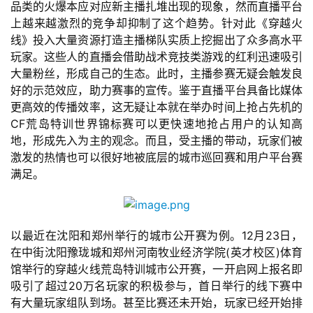
品类的火爆本应对应新主播扎堆出现的现象，然而直播平台
页
上越来越激烈的竞争却抑制了这个趋势。针对此《穿越火
线》投入大量资源打造主播梯队实质上挖掘出了众多高水平
游
玩家。这些人的直播会借助战术竞技类游戏的红利迅速吸引
茶
大量粉丝，形成自己的生态。此时，主播参赛无疑会触发良
原
好的示范效应，助力赛事的宣传。鉴于直播平台具备比媒体
创
更高效的传播效率，这无疑让本就在举办时间上抢占先机的
CF荒岛特训世界锦标赛可以更快速地抢占用户的认知高
地，形成先入为主的观念。而且，受主播的带动，玩家们被
游
激发的热情也可以很好地被底层的城市巡回赛和用户平台赛
戏
满足。
业
界
手
以最近在沈阳和郑州举行的城市公开赛为例。12月23日，
机
在中街沈阳豫珑城和郑州河南牧业经济学院(英才校区)体育
游
馆举行的穿越火线荒岛特训城市公开赛，一开启网上报名即
戏
吸引了超过20万名玩家的积极参与，首日举行的线下赛中
有大量玩家组队到场。甚至比赛还未开始，玩家已经开始排