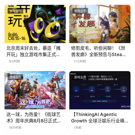
游戏业界
游戏业界
北京周末好去处，暴造「摊
修剪皮毛，听些闲聊！《异
开玩」独立游戏市集正式开
兽发廊》全新预告与Steam
票！
免费试玩公开
8小时前
11小时前
游戏业界
游戏业界
这一球，为热爱！《街球艺
【ThinkingAI Agentic
术》周年庆典8月8日正式上
Growth 全球泛娱乐行业峰
线，多重福利与全新内容同
会】Agent 时代，人到底负
16小时前
1天前
步开启
责什么