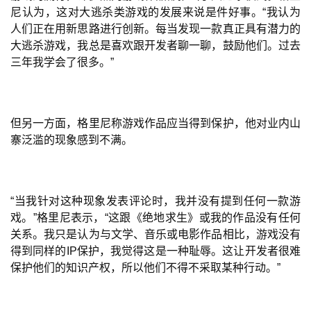
尼认为，这对大逃杀类游戏的发展来说是件好事。“我认为
首
人们正在用新思路进行创新。每当发现一款真正具有潜力的
页
大逃杀游戏，我总是喜欢跟开发者聊一聊，鼓励他们。过去
三年我学会了很多。”
游
茶
原
创
但另一方面，格里尼称游戏作品应当得到保护，他对业内山
寨泛滥的现象感到不满。
游
戏
业
“当我针对这种现象发表评论时，我并没有提到任何一款游
界
戏。”格里尼表示，“这跟《绝地求生》或我的作品没有任何
关系。我只是认为与文学、音乐或电影作品相比，游戏没有
手
得到同样的IP保护，我觉得这是一种耻辱。这让开发者很难
机
保护他们的知识产权，所以他们不得不采取某种行动。”
游
戏