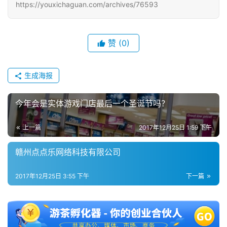
https://youxichaguan.com/archives/76593
接
会
赞
(0)
上
海
生成海报
站
今年会是实体游戏门店最后一个圣诞节吗？
中
上一篇
2017年12月25日 1:59 下午
文
(
赣州点点乐网络科技有限公司
中
国
2017年12月25日 3:55 下午
下一篇
)