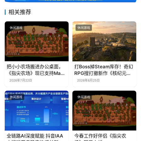
相关推荐
休闲游戏
休闲游戏
把小小农场搬进办公桌面，
打Boss掉Steam库存！奇幻
《指尖农场》现已支持Mac
RPG搜打撤新作《核纪元》
系统！
正式上线Steam：武器属性
2026年7月22日
2026年6月25日
全靠手造，暴死全掉光！
休闲游戏
休闲游戏
全链路AI深度赋能 抖音IAA
今春工作好伴侣《指尖农