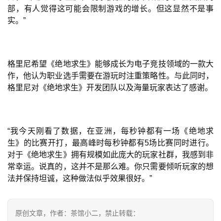
届
部，有人觉得这可能会限制游戏的增长。但这显然不是事
金
实。”
茶
奖
格里尼希望《绝地求生》能够成长为电子竞技领域的一款大
作，他认为职业选手需要在游玩时注重策略性。与此同时，
7
格里尼对《绝地求生》开发团队以及海量玩家表达了感谢。
月
3
“我今天刚看了数据，在亚洲，每秒钟都有一场《绝地求
0
生》的比赛开打，最高峰时每秒钟都有5场比赛同时进行。
对于《绝地求生》拥有规模如此庞大的玩家社群，我感到非
日
常幸运。说真的，这并不是那么难。你只需要倾听玩家的想
游
法并保持坦诚，这种做法似乎效果很好。”
茶
对
原创文章，作者：茶馆小二，禁止转载：