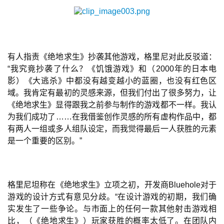
单
机
游
戏
有人指责《绝地求生》抄袭其他游戏，格里尼对此反驳道：
“我究竟抄袭了什么？《饥饿游戏》和（2000年的日本电
影）《大逃杀》中都没有越变越小的蓝圈，也没有红色区
休
域。我肯定有最初的灵感来源，但我们付出了很多努力，让
闲
《绝地求生》显得跟我之前参与制作的游戏都不一样。我认
游
为我们成功了……在我借鉴创作灵感的所有虚构作品中，都
戏
有两人一组或多人组队设定，而我觉得最后一人获胜的元素
是一个重要的区别。”
2
0
2
5
格里尼坦称在《绝地求生》立项之初，开发商Bluehole对于
第
游戏的设计方式有意见分歧。“在设计游戏的初期，我们确
十
实发生了一些争论。与市面上的任何一款其他射击游戏相
三
比，（《绝地求生》）玩家获胜的概率太低了。在团队内