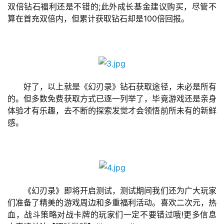
双倍钻石福利还是不错的;此外成长基金建议购买，尽管不
算在首充双倍内，但累计获取钻石却是100倍回报。
休
闲
游
戏
　　好了，以上就是《幻刃录》钻石获取途径，未必是所有
2
的。但多数免费获取方式已逐一列举了，毕竟游戏还是亲身
0
体验才有乐趣，去不断的探索发觉才会领悟前所未有的新鲜
2
感。
5
第
十
三
届
金
　　《幻刃录》即将开启测试，测试期间我们还为广大玩家
茶
们准备了精美的游戏周边和多重福利活动。喜欢二次元，热
奖
血，战斗策略对战卡牌的玩家们一定不要错过哦!更多信息