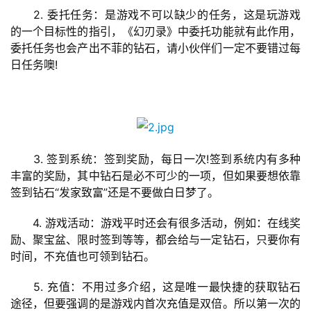
茶
　　2. 委托任务：是游戏不可以缺少的任务，这是玩游戏
原
的一个目标性的指引，《幻刃录》中委托功能就有此作用，
创
委托任务也会产出不菲的钻石，请小伙伴们一定不要错过每
日任务噢!
游
戏
业
界
　　3. 签到系统：签到奖励，每日一次!签到系统内有多种
手
丰富的奖励，其中钻石是必不可少的一项，但如果要想依靠
机
签到钻石“发家致富”还是不要做白日梦了。
游
戏
　　4. 游戏活动：游戏平时还会有很多活动，例如：在线奖
励、聚宝盆、限时签到等等，都会给与一定钻石，只要你有
时间，不充值也可领到钻石。
单
机
　　5. 充值：不用过多介绍，这是唯一最快捷的获取钻石
游
途径，但要强调的是游戏内首次充值是双倍。所以第一次的
戏