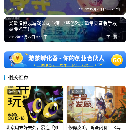
海
上一篇
2017年12月22日 11:57 上午
站
买量造假成游戏公司心病 这些游戏买量常见造假手段
被曝光了！
中
2017年12月22日 3:21 下午
下一篇
文
(
中
国
)
相关推荐
游戏业界
游戏业界
北京周末好去处，暴造「摊
修剪皮毛，听些闲聊！《异