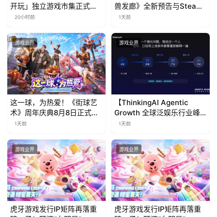
开玩」独立游戏市集正式开
兽发廊》全新预告与Steam
票！
免费试玩公开
20小时前
1天前
游戏业界
游戏业界
这一球，为热爱！《街球艺
【ThinkingAI Agentic
术》周年庆典8月8日正式上
Growth 全球泛娱乐行业峰
线，多重福利与全新内容同
会】Agent 时代，人到底负
1天前
1天前
步开启
责什么
游戏业界
游戏业界
虎牙游戏发行IP矩阵再落重
虎牙游戏发行IP矩阵再落重