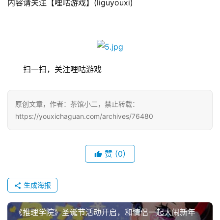
内容请关注【哩咕游戏】(liguyouxi)
7
月
3
　　扫一扫，关注哩咕游戏
0
日
原创文章，作者：茶馆小二，禁止转载：
https://youxichaguan.com/archives/76480
游
茶
赞
(0)
对
接
生成海报
会
上
《推理学院》圣诞节活动开启，和情侣一起大闹新年