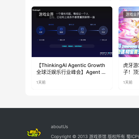
游戏业界
游戏业
【ThinkingAI Agentic Growth
虎牙游
全球泛娱乐行业峰会】Agent 时
子！顶
代，人到底负责什么
LOO
1天前
1天前
奇遇》
aboutUs
Copyright © 2013 游戏茶馆 版权所有
蜀ICP