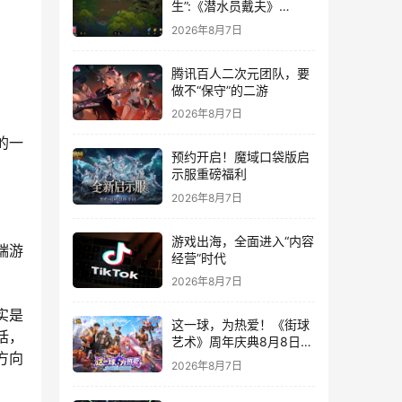
生”:《潜水员戴夫》
DLC《丛林》移动端定档
2026年8月7日
8月14日
腾讯百人二次元团队，要
做不“保守”的二游
2026年8月7日
的一
预约开启！魔域口袋版启
示服重磅福利
2026年8月7日
游戏出海，全面进入“内容
端游
经营”时代
。
2026年8月7日
实是
这一球，为热爱！《街球
话，
艺术》周年庆典8月8日正
方向
式上线，多重福利与全新
2026年8月7日
内容同步开启