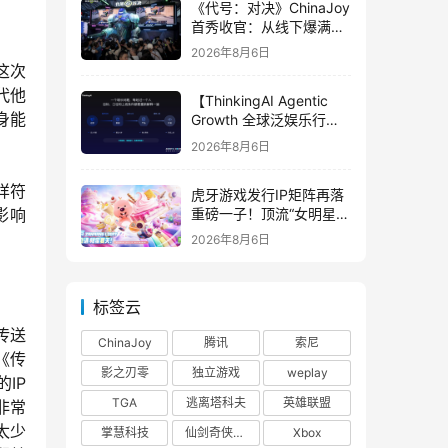
《代号：对决》ChinaJoy
首秀收官：从线下爆满看
见玩家的真实期待
2026年8月6日
这次
代他
【ThinkingAI Agentic
身能
Growth 全球泛娱乐行业
峰会】Agent 时代，人到
2026年8月6日
底负责什么
样符
虎牙游戏发行IP矩阵再落
重磅一子！顶流“女明星”
影响
ZANMANG LOOPY 正版
2026年8月6日
3D消除手游《消消奇遇》
惊喜曝光
标签云
传送
ChinaJoy
腾讯
索尼
《传
影之刃零
独立游戏
weplay
IP
TGA
逃离塔科夫
英雄联盟
非常
太少
掌慧科技
仙剑奇侠传四
Xbox