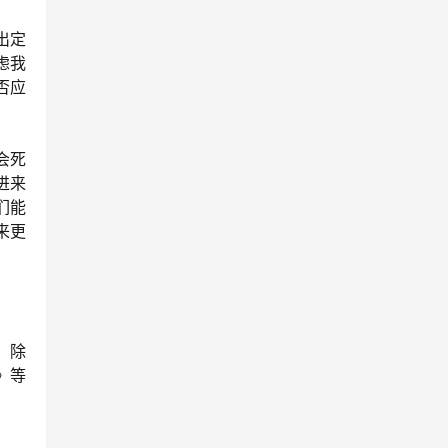
出定
虑我
否应
会死
进来
们能
来更
。除
》等