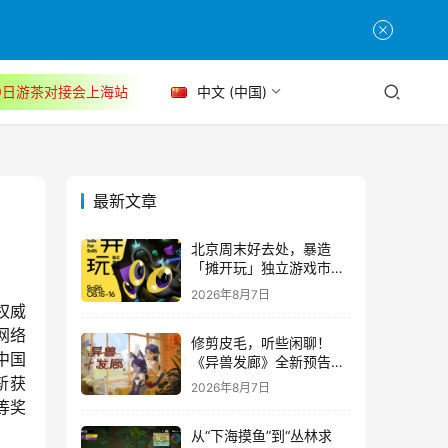
30日游茶对接会上海站
中文 (中国)
最新文章
北京周末好去处，暴造
「摊开玩」独立游戏市集
正式开票！
2026年8月7日
权威
网络
修剪皮毛，听些闲聊！
中国
《异兽发廊》全新预告与
Steam免费试玩公开
斩获
2026年8月7日
等奖
从“下海摸鱼”到“丛林求