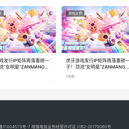
界
游戏业界
戏发行IP矩阵再落重磅一
虎牙游戏发行IP矩阵再落重磅
流“女明星”ZANMANG
子！顶流“女明星”ZANMANG
PY 正版3D消除手游《消消
LOOPY 正版3D消除手游《消
1天前
惊喜曝光
奇遇》惊喜曝光
备11004573号-7
增值电信业务经营许可证 川B2-20170060号