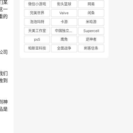
们某
微信小游戏
街头篮球
网易
这一
完美世界
Valve
闲鱼
重的
泡泡玛特
卡游
米哈游
天美工作室
中国独立游戏联盟
Supercell
ps5
鹰角
逆神者
帕斯亚科技
全面战争
刺客信条
公司
我们
做到
到神
品是