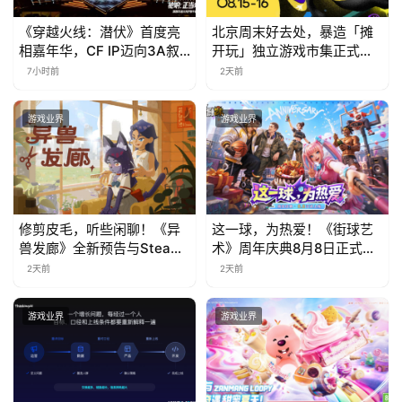
《穿越火线：潜伏》首度亮
北京周末好去处，暴造「摊
相嘉年华，CF IP迈向3A叙
开玩」独立游戏市集正式开
事新高度
票！
7小时前
2天前
游戏业界
游戏业界
修剪皮毛，听些闲聊！《异
这一球，为热爱！《街球艺
兽发廊》全新预告与Steam
术》周年庆典8月8日正式上
免费试玩公开
线，多重福利与全新内容同
2天前
2天前
步开启
游戏业界
游戏业界