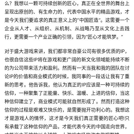
么？我想以一颗可持续创新的匠心，真正在全世界的舞台上
戏
呈现出原创的、有生命力的，代表中国水平的精品游戏，才
是今天我们要追求的真正意义上的“中国匠造”。这需要一个
休
企业从人才、从组织、从机制、从战略乃至从文化上去践
闲
行，更需要一个产业正确的引领，因为“匠心才能筑梦。”
游
戏
对于盛大游戏来讲，我们都非常自豪公司有很多优质的IP，
也很自信这些IP将在游戏和更广阔的新文化领域能持续不断
2
0
的为公司带来活力和盈利。然而有一天当我和我的团队在讨
2
论IP的价值和商业模式的时候，我同事的一段话让我有了重
5
新的思考。他告诉我，他认为真正的IP应该是一种可持续的
第
信仰，一种聚集了正能量、快乐、温暖、上进的信仰，当这
十
种信仰建立了，商业模式可能就自然形成了。然而打造这种
三
信仰的过程是艰难又快乐的，是需要抛开功利心的。我想这
届
金
才是游戏人的情怀，这才是今天我们真正需要的匠心吧!只
茶
有承载了这种信仰的产品，才能代表今天的中国走向世界，
奖