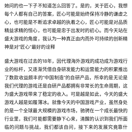
游
她问的也一下子不知道怎么回答了。是的，关于匠心，我想
茶
每个人都有自己的答案，匠心可能是始终保持冷静的谦虚之
原
心，也可能是不断追求卓越的执着之心，匠心可能是对品质
创
精益求精的恒心，也可能是忠于出发时的初心。而今天站在
盛大游戏的角度，我认为一种真正由内而外可持续的创新精
游
神是对“匠心”最好的诠释
戏
业
盛大游戏在过去的18年，因代理海外游戏的成功成为游戏行
界
业的标杆，又逐渐凭借自身研发能力和运营能力的积累推出
了数款收益颇丰的“中国制造”的自研产品，所幸的是无论是
手
我们代理的游戏还是自研产品都拥有非常长的生命周期，这
机
游
为盛大游戏带来了稳定的收入。可是越是如此，今天的盛大
戏
游戏人越是如履薄冰。就像今天的中国游戏产业，虽然身处
的是一个全球最大规模的游戏市场，驰骋在一个成长最快的
单
行业里，我们可能都需要静下心来，清醒的认识到我们所面
机
临的问题与挑战，我们都该自问，接下来的发展究竟靠什
游