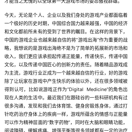
才能当之无愧的以全球第一大游戏市场的姿态傲视群雄。
今天，无论是个人、企业以及我们身处的游戏产业都面临着
一个极好的历史时期，中国综合国力越来越强，中国的经济
7
和文化都前所未有的受到了世界的瞩目。在这样的背景下，
月
中国的游戏企业也越来越自信的将“游戏出海”作为重要的战
3
略，我想说的是游戏出海绝不是为了简单的拓展新的市场和
收入，我们更应该承担起传递正能量，传递快乐，传递中国
0
文化，以及传递中国匠心的创新力的责任。随着精品游戏成
日
为主流，游戏行业正成为一个越来越自信的行业，好的游戏
游
除了让玩家在游戏中产生快乐的体验以外，还在很多领域被
茶
得到认可，比如说游戏正作为“Digital  Medicine”的角色出
现在人类的生活中。最近我们在跟硅谷的一些科研机构有过
对
很多沟通，发现和我们去体育馆、健身房锻炼身体，通过打
接
针吃药治疗身体上的疾病一样，游戏所蕴含的情感与正能量
会
可以作为精神层面的“数字药物”，同时在大脑和眼睛功能，
阅读障碍，缓解疼痛、增强平衡等很多领域都有一定的治疗
上