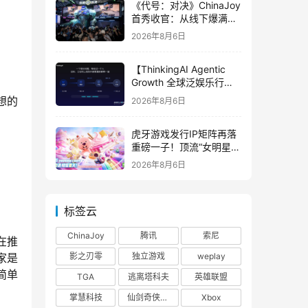
《代号：对决》ChinaJoy
首秀收官：从线下爆满看
见玩家的真实期待
2026年8月6日
【ThinkingAI Agentic
Growth 全球泛娱乐行业
峰会】Agent 时代，人到
想的
2026年8月6日
底负责什么
虎牙游戏发行IP矩阵再落
重磅一子！顶流“女明星”
ZANMANG LOOPY 正版
2026年8月6日
3D消除手游《消消奇遇》
惊喜曝光
标签云
ChinaJoy
腾讯
索尼
在推
影之刃零
独立游戏
weplay
家是
简单
TGA
逃离塔科夫
英雄联盟
掌慧科技
仙剑奇侠传四
Xbox