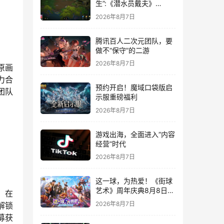
生”:《潜水员戴夫》
DLC《丛林》移动端定档
2026年8月7日
8月14日
腾讯百人二次元团队，要
做不“保守”的二游
2026年8月7日
原画
力合
预约开启！魔域口袋版启
团队
示服重磅福利
2026年8月7日
游戏出海，全面进入“内容
经营”时代
2026年8月7日
这一球，为热爱！《街球
艺术》周年庆典8月8日正
。在
式上线，多重福利与全新
2026年8月7日
解锁
内容同步开启
募获