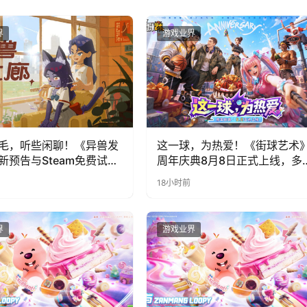
界
游戏业界
毛，听些闲聊！《异兽发
这一球，为热爱！《街球艺术
新预告与Steam免费试玩
周年庆典8月8日正式上线，多
福利与全新内容同步开启
18小时前
界
游戏业界