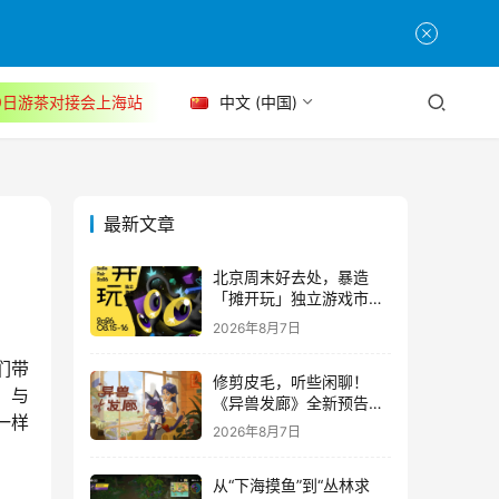
30日游茶对接会上海站
中文 (中国)
最新文章
北京周末好去处，暴造
「摊开玩」独立游戏市集
正式开票！
2026年8月7日
们带
修剪皮毛，听些闲聊！
，与
《异兽发廊》全新预告与
一样
Steam免费试玩公开
2026年8月7日
从“下海摸鱼”到“丛林求