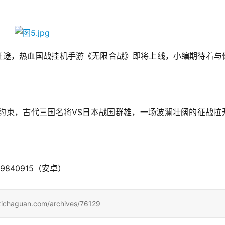
征途，热血国战挂机手游《无限合战》即将上线，小编期待着与
约束，古代三国名将VS日本战国群雄，一场波澜壮阔的征战拉
9840915（安卓） 
uan.com/archives/76129