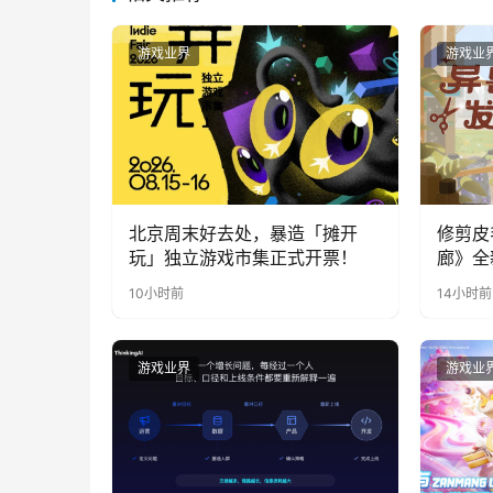
游戏业界
游戏业
北京周末好去处，暴造「摊开
修剪皮
玩」独立游戏市集正式开票！
廊》全
公开
10小时前
14小时前
游戏业界
游戏业