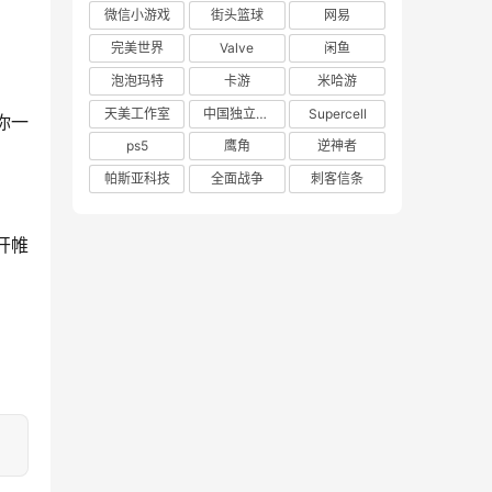
微信小游戏
街头篮球
网易
完美世界
Valve
闲鱼
泡泡玛特
卡游
米哈游
天美工作室
中国独立游戏联盟
Supercell
你一
ps5
鹰角
逆神者
帕斯亚科技
全面战争
刺客信条
开帷