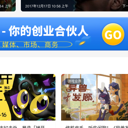
:34 上午
2017年12月17日 10:56 上午
下
界
游戏业界
末好去处，暴造「摊开
修剪皮毛，听些闲聊！《异兽