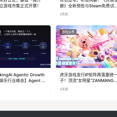
立游戏市集正式开票！
廊》全新预告与Steam免费试
公开
2天前
界
游戏业界
kingAI Agentic Growth
虎牙游戏发行IP矩阵再落重磅
娱乐行业峰会】Agent 时
子！顶流“女明星”ZANMANG
到底负责什么
LOOPY 正版3D消除手游《消
3天前
奇遇》惊喜曝光