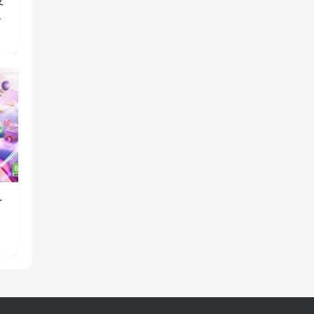
玩
一
消