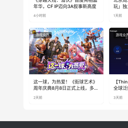
年华，CF IP迈向3A叙事新高度
玩」独
4小时前
1天前
游戏业界
游戏业
这一球，为热爱！《街球艺术》
【Thin
周年庆典8月8日正式上线，多重
全球泛
福利与全新内容同步开启
代，人
2天前
3天前