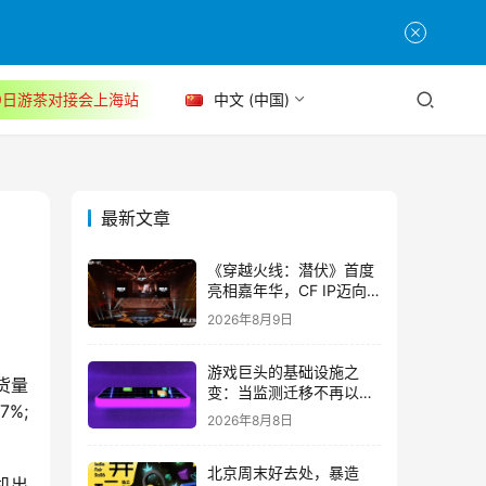
30日游茶对接会上海站
中文 (中国)
最新文章
《穿越火线：潜伏》首度
亮相嘉年华，CF IP迈向
3A叙事新高度
2026年8月9日
游戏巨头的基础设施之
货量
变：当监测迁移不再以中
7%;
断为代价
2026年8月8日
北京周末好去处，暴造
机出