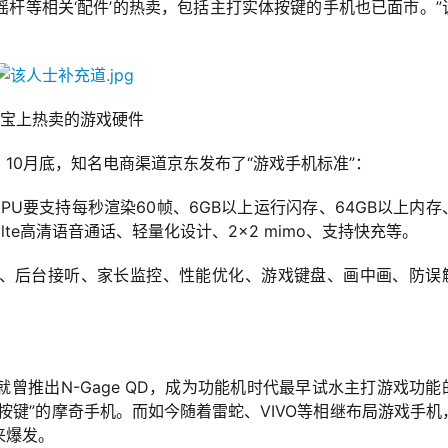
杆等相关‘配件’的热卖，包括主打实体按键的手机也已面市。”
宝上热卖的游戏硬件
10月底，知名电商渠道京东发布了“游戏手机标准”：
GPU要支持每秒渲染60帧、6GB以上运行闪存、64GB以上内存
lte高清语音通话、轻量化设计、2×2 mimo、支持快充等。
、后台接听、家长监控、性能优化、游戏键盘、画中画、防误
曾推出N-Gage QD，成为功能机时代最早试水主打游戏功能
戏按键”的摩奇手机。而如今随着雷蛇、VIVO等相继布局游戏手机
来爆发。