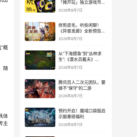
「摊开玩」独立游戏市集
正式开票！
2026年8月7日
修剪皮毛，听些闲聊！
《异兽发廊》全新预告与
Steam免费试玩公开
2026年8月7日
”概
从“下海摸鱼”到“丛林求
生”:《潜水员戴夫》
DLC《丛林》移动端定档
2026年8月7日
。随
8月14日
腾讯百人二次元团队，要
做不“保守”的二游
2026年8月7日
预约开启！魔域口袋版启
具体
示服重磅福利
传主
2026年8月7日