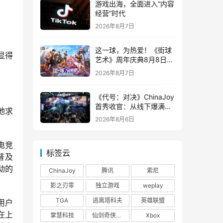
游戏出海，全面进入“内容
经营”时代
2026年8月7日
这一球，为热爱！《街球
显得
艺术》周年庆典8月8日正
式上线，多重福利与全新
2026年8月7日
内容同步开启
《代号：对决》ChinaJoy
首秀收官：从线下爆满看
地求
见玩家的真实期待
2026年8月6日
。
电竞
标签云
普及
动的
ChinaJoy
腾讯
索尼
影之刃零
独立游戏
weplay
TGA
逃离塔科夫
英雄联盟
用户
在上
掌慧科技
仙剑奇侠传四
Xbox