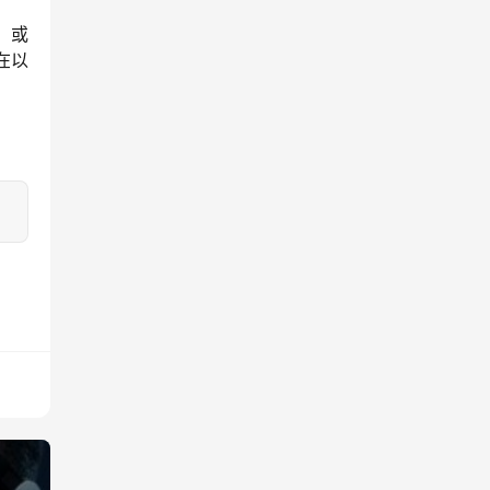
，或
在以