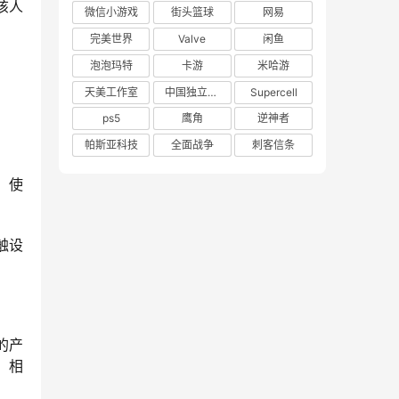
该人
微信小游戏
街头篮球
网易
完美世界
Valve
闲鱼
泡泡玛特
卡游
米哈游
天美工作室
中国独立游戏联盟
Supercell
ps5
鹰角
逆神者
帕斯亚科技
全面战争
刺客信条
、使
触设
的产
，相