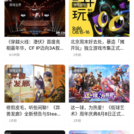
会
游戏业界
游戏业界
上
海
站
《穿越火线：潜伏》首度亮
北京周末好去处，暴造「摊
相嘉年华，CF IP迈向3A叙
开玩」独立游戏市集正式开
事新高度
票！
9小时前
2天前
中
文
游戏业界
游戏业界
(
中
国
)
修剪皮毛，听些闲聊！《异
这一球，为热爱！《街球艺
兽发廊》全新预告与Steam
术》周年庆典8月8日正式上
免费试玩公开
线，多重福利与全新内容同
2天前
2天前
步开启