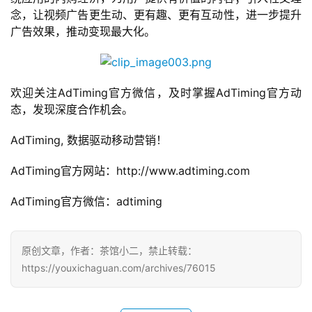
单
念，让视频广告更生动、更有趣、更有互动性，进一步提升
机
广告效果，推动变现最大化。
游
戏
休
欢迎关注AdTiming官方微信，及时掌握AdTiming官方动
闲
态，发现深度合作机会。
游
戏
AdTiming, 数据驱动移动营销！ 
AdTiming官方网站：http://www.adtiming.com
2
0
AdTiming官方微信：adtiming
2
5
第
原创文章，作者：茶馆小二，禁止转载：
十
https://youxichaguan.com/archives/76015
三
届
金