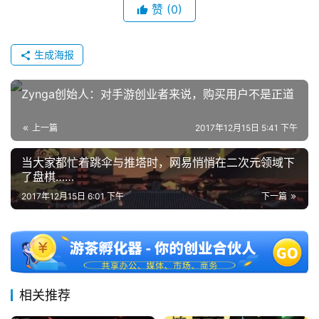
赞
(0)
茶
奖
生成海报
Zynga创始人：对手游创业者来说，购买用户不是正道
7
月
上一篇
2017年12月15日 5:41 下午
3
当大家都忙着跳伞与推塔时，网易悄悄在二次元领域下
0
了盘棋……
2017年12月15日 6:01 下午
下一篇
日
游
茶
对
相关推荐
接