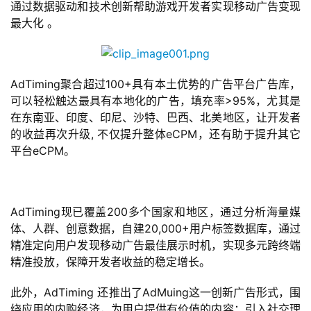
通过数据驱动和技术创新帮助游戏开发者实现移动广告变现
页
最大化 。
游
茶
原
AdTiming聚合超过100+具有本土优势的广告平台广告库，
创
可以轻松触达最具有本地化的广告，填充率>95%，尤其是
在东南亚、印度、印尼、沙特、巴西、北美地区，让开发者
的收益再次升级, 不仅提升整体eCPM，还有助于提升其它
游
平台eCPM。
戏
业
界
AdTiming现已覆盖200多个国家和地区，通过分析海量媒
手
体、人群、创意数据，自建20,000+用户标签数据库，通过
机
精准定向用户发现移动广告最佳展示时机，实现多元跨终端
游
精准投放，保障开发者收益的稳定增长。
戏
此外，AdTiming 还推出了AdMuing这一创新广告形式，围
绕应用的内购经济，为用户提供有价值的内容；引入社交理