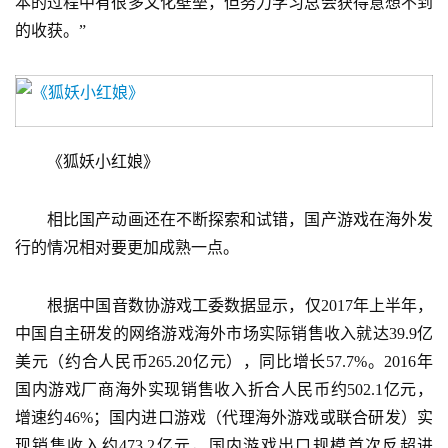
本的过程中有很多文化壁垒，但努力学习总会获得意想不到
2
5
的收获。”
第
十
三
届
金
　　《狐妖小红娘》
茶
奖
　　相比国产动画还在不断探索和试错，国产游戏在海外发
行的情况相对要更加成熟一点。
7
　　根据中国音数协游戏工委数据显示，仅2017年上半年，
月
中国自主研发的网络游戏海外市场实际销售收入就达39.9亿
美元（约合人民币265.20亿元），同比增长57.7%。2016年
3
国内游戏厂商海外实现销售收入折合人民币约502.1亿元，
0
增速约46%；国内进口游戏（代理海外游戏或联合研发）实
日
现销售收入约473.2亿元，国内游戏出口规模首次反超进