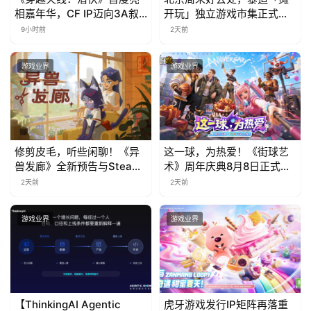
相嘉年华，CF IP迈向3A叙
开玩」独立游戏市集正式开
事新高度
票！
9小时前
2天前
游戏业界
游戏业界
修剪皮毛，听些闲聊！《异
这一球，为热爱！《街球艺
兽发廊》全新预告与Steam
术》周年庆典8月8日正式上
免费试玩公开
线，多重福利与全新内容同
2天前
2天前
步开启
游戏业界
游戏业界
【ThinkingAI Agentic
虎牙游戏发行IP矩阵再落重