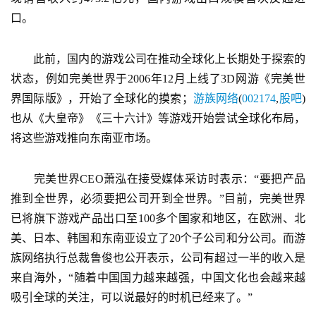
游
口。
茶
　　此前，国内的游戏公司在推动全球化上长期处于探索的
对
状态，例如完美世界于2006年12月上线了3D网游《完美世
接
界国际版》，开始了全球化的摸索；
游族网络
(
002174
,
股吧
)
会
也从《大皇帝》《三十六计》等游戏开始尝试全球化布局，
将这些游戏推向东南亚市场。
上
海
　　完美世界CEO萧泓在接受媒体采访时表示：“要把产品
站
推到全世界，必须要把公司开到全世界。”目前，完美世界
已将旗下游戏产品出口至100多个国家和地区，在欧洲、北
美、日本、韩国和东南亚设立了20个子公司和分公司。而游
中
族网络执行总裁鲁俊也公开表示，公司有超过一半的收入是
文
来自海外，“随着中国国力越来越强，中国文化也会越来越
(
吸引全球的关注，可以说最好的时机已经来了。”
中