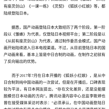
手
有座灵剑山》《一课一练》《灵契》《狐妖小红娘》等，都
机
陆续登陆日本。
游
戏
　　据悉，国产动画登陆日本大致经历了两个阶段，第一阶
段以《雏蜂》为代表，仅登陆日本视频平台；第二阶段是以
单
《从前有座灵剑山》为代表，通过制作委员会模式，国产动
机
画开始陆续进入日本电视渠道。不过，从目前登陆日本的国
游
戏
产动画来看，基本上皆是中日合制的动画，在制作之初就有
了反向输出的优势。
休
闲
　　而于2017年7月在日本开播的《狐妖小红娘》，是从中
游
日合制到纯中国动画的一次尝试，但是在开播后，口碑表现
戏
较为平淡，有日本网友提出，“存在文化差异，还是没能摆
脱模仿日本动画的方向”。腾讯动漫内容中心总监李筱婷也
2
曾在接受媒体采访时表示：“必须承认，在中国动画登陆日
0