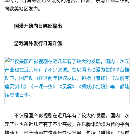
400部，出海地区也从最初的港台、日韩、东南亚到现在的
向欧美地区发力。
国漫开始向日韩反输出
首
游戏海外发行日渐升温
页
游
茶
原
创
游
戏
　　不仅是国产影视剧在近几年有了较大的发展，国内二次
业
元产业也在近几年有了不少突破。在以腾讯动漫为首的平台
界
推动下，国产动画在这两年快速发展，包括《雏蜂》《从前