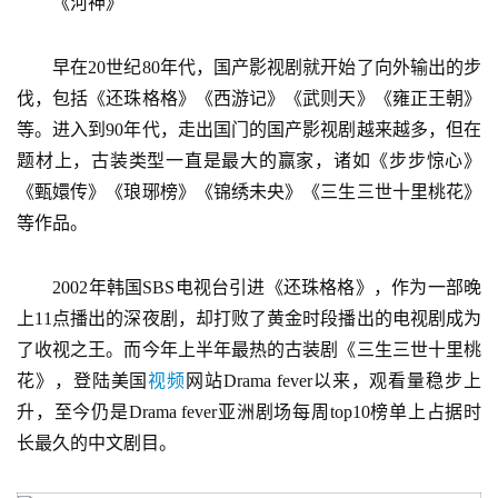
　　《河神》
　　早在20世纪80年代，国产影视剧就开始了向外输出的步
伐，包括《还珠格格》《西游记》《武则天》《雍正王朝》
等。进入到90年代，走出国门的国产影视剧越来越多，但在
题材上，古装类型一直是最大的赢家，诸如《步步惊心》
《甄嬛传》《琅琊榜》《锦绣未央》《三生三世十里桃花》
等作品。
　　2002年韩国SBS电视台引进《还珠格格》，作为一部晚
上11点播出的深夜剧，却打败了黄金时段播出的电视剧成为
了收视之王。而今年上半年最热的古装剧《三生三世十里桃
花》，登陆美国
视频
网站Drama fever以来，观看量稳步上
升，至今仍是Drama fever亚洲剧场每周top10榜单上占据时
长最久的中文剧目。