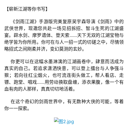
游
【崭新江湖等你书写】
茶
原
    《剑雨江湖》手游版完美复原吴宇森导演《剑雨》中的
创
武侠世界，现邀您共赴一场见招拆招、智斗生死的江湖盛
宴。辟水剑、摩罗遗体、登天索……天下无双的江湖宝物与
游
绝学皆为你所用。你可在与人一招一式的切磋之中，尽情领
戏
略招式之间刚柔并济，变幻莫测的玄妙。
业
    你更可以在这幅水墨淋漓的江湖画卷中，肆意而活成为
界
真实的自己。若追求潇洒快意，可以登上擂台与人争强斗
狠；若向往红尘烟火，也可流连街头做工，帮人看店、走
手
镖、跑堂、唱戏……用劳动换取盘缠，添衣果腹，像一个有
机
血有肉的人那样，真真切切地活着。
游
戏
    在这个奇幻的剑雨世界中，有无数种大侠的可能，等着
你一一探索。
单
机
游