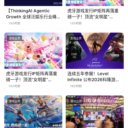
海
【ThinkingAI Agentic
虎牙游戏发行IP矩阵再落重
Growth 全球泛娱乐行业峰
磅一子！顶流“女明星”
站
会】Agent 时代，人到底负
ZANMANG LOOPY 正版3D
13小时前
13小时前
责什么
消除手游《消消奇遇》惊喜
曝光
游戏业界
游戏业界
中
文
(
中
国
虎牙游戏发行IP矩阵再落重
连续五年参展！Level
)
磅一子！顶流“女明星”
Infinite 公布2026科隆游戏
ZANMANG LOOPY 正版3D
展产品阵容
13小时前
19小时前
消除手游《消消奇遇》惊喜
曝光
游戏业界
游戏业界