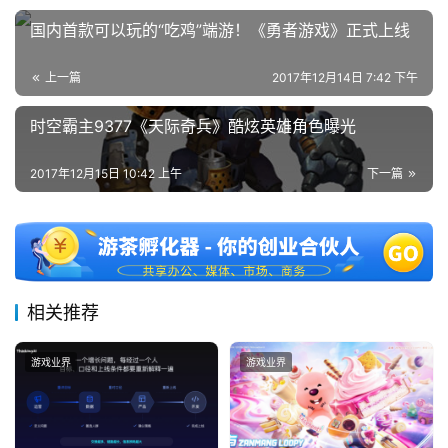
国内首款可以玩的“​吃鸡”端游！《勇者游戏》正式上线
上一篇
2017年12月14日 7:42 下午
7
月
时空霸主9377《天际奇兵》酷炫英雄角色曝光
3
2017年12月15日 10:42 上午
下一篇
0
日
游
茶
相关推荐
对
游戏业界
游戏业界
接
会
上