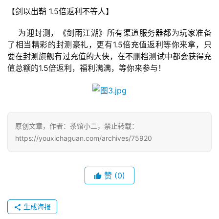
戏
【剑以出鞘 1.5倍返利不等人】
    为迎封测，《剑雨江湖》所有渠道服务器都为玩家准备
休
了相当精彩的封测豪礼，更有1.5倍充值返利等你来拿，只
闲
要在封测旗舰有过充值的大侠，在不删档测试中都会获得充
游
值总额的1.5倍返利，福利满满，等你来参与！
戏
2
0
2
原创文章，作者：茶馆小二，禁止转载：
5
https://youxichaguan.com/archives/75920
第
十
三
赞
(0)
届
金
茶
生成海报
奖