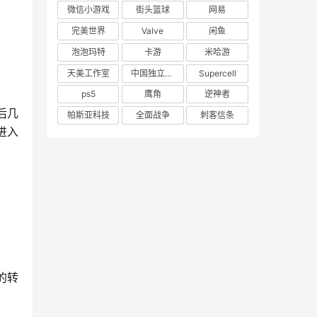
微信小游戏
街头篮球
网易
完美世界
Valve
闲鱼
泡泡玛特
卡游
米哈游
天美工作室
中国独立游戏联盟
Supercell
ps5
鹰角
逆神者
后几
帕斯亚科技
全面战争
刺客信条
进入
的转