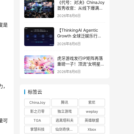
《代号：对决》ChinaJoy
首秀收官：从线下爆满看
见玩家的真实期待
2026年8月6日
度是
【ThinkingAI Agentic
Growth 全球泛娱乐行业
峰会】Agent 时代，人到
2026年8月6日
底负责什么
虎牙游戏发行IP矩阵再落
重磅一子！顶流“女明星”
ZANMANG LOOPY 正版
2026年8月6日
3D消除手游《消消奇遇》
惊喜曝光
力，
标签云
ChinaJoy
腾讯
索尼
影之刃零
独立游戏
weplay
TGA
逃离塔科夫
英雄联盟
量可
掌慧科技
仙剑奇侠传四
Xbox