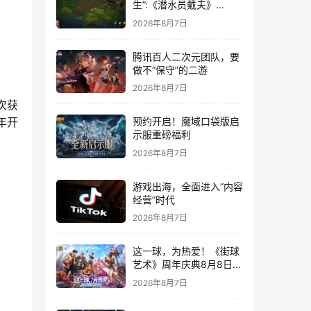
生”:《潜水员戴夫》
DLC《丛林》移动端定档
2026年8月7日
8月14日
腾讯百人二次元团队，要
做不“保守”的二游
2026年8月7日
次获
预约开启！魔域口袋版启
年开
示服重磅福利
2026年8月7日
游戏出海，全面进入“内容
经营”时代
2026年8月7日
这一球，为热爱！《街球
艺术》周年庆典8月8日正
式上线，多重福利与全新
2026年8月7日
内容同步开启