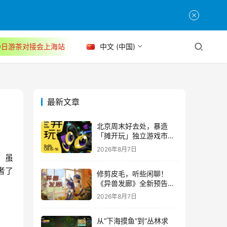
30日游茶对接会上海站
中文 (中国)
最新文章
北京周末好去处，暴造
「摊开玩」独立游戏市集
正式开票！
2026年8月7日
。虽
者了
修剪皮毛，听些闲聊！
《异兽发廊》全新预告与
Steam免费试玩公开
2026年8月7日
从“下海摸鱼”到“丛林求