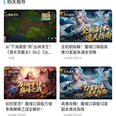
相关推荐
手机游戏
手机游戏
从“下海摸鱼”到“丛林求生”:
全机制拆解！魔域口袋版高
《潜水员戴夫》DLC《丛
难12星副本通关攻略
林》移动端定档8月14日
1天前
2026年7月31日
手机游戏
手机游戏
如何登顶？魔域口袋版万域
高难攻略！魔域口袋版12星
争锋巅峰之战全解析！
副本通关指南
2026年7月29日
2026年7月24日