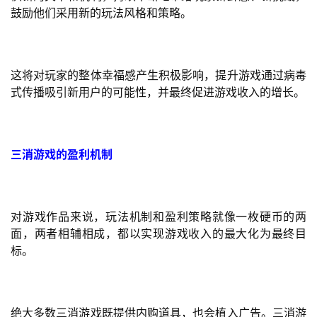
首
鼓励他们采用新的玩法风格和策略。
页
游
这将对玩家的整体幸福感产生积极影响，提升游戏通过病毒
茶
式传播吸引新用户的可能性，并最终促进游戏收入的增长。
原
创
游
三消游戏的盈利机制
戏
业
界
对游戏作品来说，玩法机制和盈利策略就像一枚硬币的两
面，两者相辅相成，都以实现游戏收入的最大化为最终目
手
标。
机
游
戏
绝大多数三消游戏既提供内购道具，也会植入广告。三消游