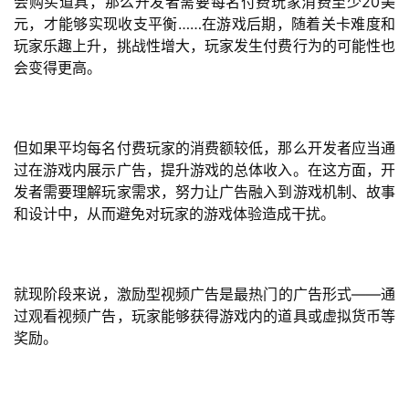
会购买道具，那么开发者需要每名付费玩家消费至少20美
金
元，才能够实现收支平衡……在游戏后期，随着关卡难度和
茶
玩家乐趣上升，挑战性增大，玩家发生付费行为的可能性也
奖
会变得更高。
7
但如果平均每名付费玩家的消费额较低，那么开发者应当通
过在游戏内展示广告，提升游戏的总体收入。在这方面，开
月
发者需要理解玩家需求，努力让广告融入到游戏机制、故事
3
和设计中，从而避免对玩家的游戏体验造成干扰。
0
日
就现阶段来说，激励型视频广告是最热门的广告形式——通
游
过观看视频广告，玩家能够获得游戏内的道具或虚拟货币等
奖励。
茶
对
接