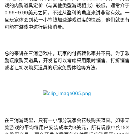
戏的内购道具定价（与其他类型游戏相比）较低，通常介于
单
0.99~9.99美元之间，不过从盈利的角度来讲非常有效。一
机
旦玩家体会到花一小笔钱加速游戏进度的快感，他们就更有
游
可能在游戏中进行后续消费。
戏
休
闲
总的来讲在三消游戏中，玩家的付费转化率并不高。为了激
游
励玩家购买道具，开发者可以考虑采用限时销售、打折销售
戏
或者让初次购买道具的玩家免费体验等方法。
2
0
2
5
第
十
在三消游戏里，只有一小部分玩家会花钱购买道具。如果某
三
款游戏的平均每用户安装成本为3美元，所有玩家中约15%
届