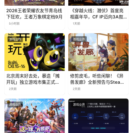
2026王者荣耀农友节青岛线
《穿越火线：潜伏》首度亮
下狂欢，王者万象棋定档9月
相嘉年华，CF IP迈向3A叙
事新高度
5小时前
1天前
游戏业界
游戏业界
北京周末好去处，暴造「摊
修剪皮毛，听些闲聊！《异
开玩」独立游戏市集正式开
兽发廊》全新预告与Steam
票！
免费试玩公开
2天前
2天前
游戏业界
游戏业界