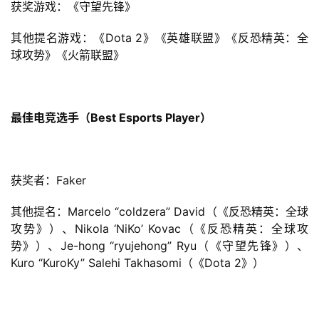
0
获奖游戏：《守望先锋》
2
5
其他提名游戏：《Dota 2》《英雄联盟》《反恐精英：全
第
球攻势》《火箭联盟》
十
三
届
最佳电竞选手（Best Esports Player）
金
茶
奖
获奖者：Faker
其他提名：Marcelo “coldzera” David（《反恐精英：全球
7
攻势》）、Nikola ‘NiKo’ Kovac（《反恐精英：全球攻
势》）、Je-hong “ryujehong” Ryu（《守望先锋》）、
月
Kuro “KuroKy” Salehi Takhasomi（《Dota 2》）
3
0