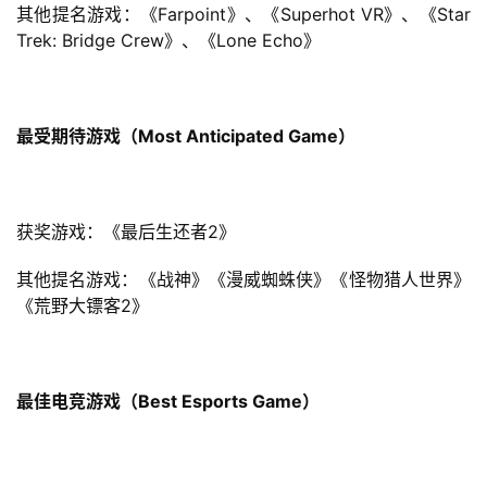
其他提名游戏：《Farpoint》、《Superhot VR》、《Star 
Trek: Bridge Crew》、《Lone Echo》
手
机
游
戏
最受期待游戏（Most Anticipated Game）
单
机
获奖游戏：《最后生还者2》
游
戏
其他提名游戏：《战神》《漫威蜘蛛侠》《怪物猎人世界》
《荒野大镖客2》
休
闲
游
最佳电竞游戏（Best Esports Game）
戏
2