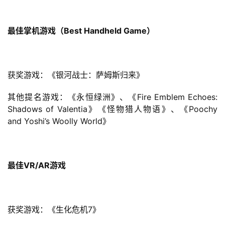
最佳掌机游戏（Best Handheld Game）
获奖游戏：《银河战士：萨姆斯归来》
首
页
其他提名游戏：《永恒绿洲》、《Fire Emblem Echoes: 
Shadows of Valentia》《怪物猎人物语》、《Poochy 
游
and Yoshi’s Woolly World》
茶
原
创
最佳VR/AR游戏
游
戏
业
获奖游戏：《生化危机7》
界