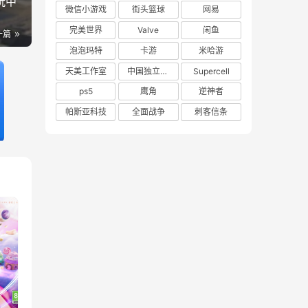
玩中
微信小游戏
街头篮球
网易
完美世界
Valve
闲鱼
一篇
泡泡玛特
卡游
米哈游
天美工作室
中国独立游戏联盟
Supercell
ps5
鹰角
逆神者
帕斯亚科技
全面战争
刺客信条