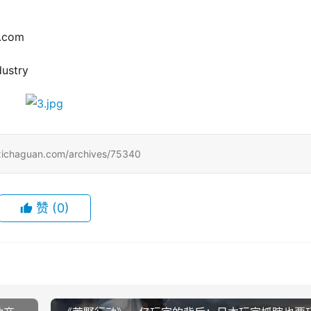
.com
ustry
uan.com/archives/75340
赞
(0)