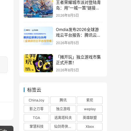
王者荣耀城市派对登陆青
岛：用“一城一策”链接海
洋场景，以双向奔赴带动
2026年8月5日
夏日文旅
Omdia发布2026全球游
戏云平台报告：腾讯云连
续两年入选“领导者”象限
2026年8月5日
「摊开玩」独立游戏市集
正式开票！
2026年8月5日
标签云
ChinaJoy
腾讯
索尼
影之刃零
独立游戏
weplay
TGA
逃离塔科夫
英雄联盟
掌慧科技
仙剑奇侠传四
Xbox