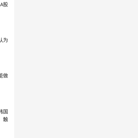
他
股
A
认为
能做
韩国
，触