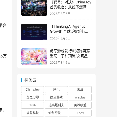
《代号：对决》ChinaJoy
首秀收官：从线下爆满看
见玩家的真实期待
2026年8月6日
平台
【ThinkingAI Agentic
Growth 全球泛娱乐行业
峰会】Agent 时代，人到
2026年8月6日
底负责什么
虎牙游戏发行IP矩阵再落
重磅一子！顶流“女明星”
万
16
ZANMANG LOOPY 正版
2026年8月6日
3D消除手游《消消奇遇》
惊喜曝光
标签云
ChinaJoy
腾讯
索尼
影之刃零
独立游戏
weplay
TGA
逃离塔科夫
英雄联盟
商，
掌慧科技
仙剑奇侠传四
Xbox