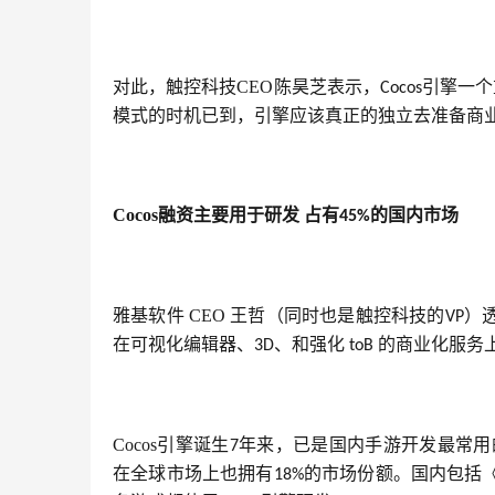
对此，触控科技CEO陈昊芝表示，
引擎一个
Cocos
模式的时机已到，引擎应该真正的独立去准备商
Cocos
融资主要用于研发 占有
的国内市场
45%
雅基软件 CEO 王哲（同时也是触控科技的
）
VP
在可视化编辑器、
、和强化 
的商业化服务
3D
toB 
Cocos引擎诞生
年来，已是国内手游开发最常用
7
在全球市场上也拥有
的市场份额。国内包括
18%