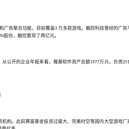
道和广告聚合功能，目前覆盖
万多款游戏。触控科技曾经的广告
3 
股份，触控套现了两亿元。
0%
司，从公开的企业年报来看，雅基软件资产总额
万元，负债
1977
25
年
资机构。此前赛富基金投资过盛大、完美时空等国内大型游戏厂
经典代表。