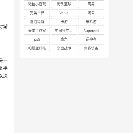
微信小游戏
街头篮球
网易
完美世界
Valve
闲鱼
泡泡玛特
卡游
米哈游
对游
天美工作室
中国独立游戏联盟
Supercell
ps5
鹰角
逆神者
帕斯亚科技
全面战争
刺客信条
是一
擎平
以决