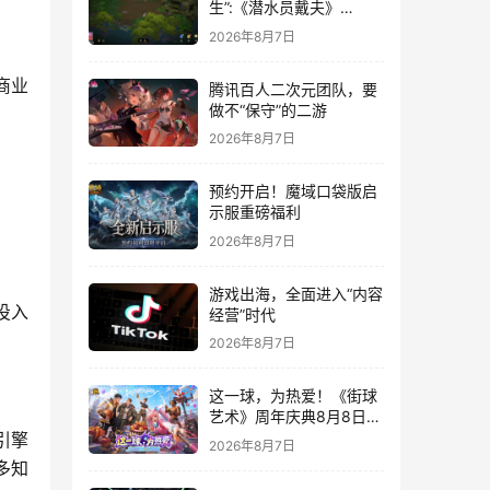
生”:《潜水员戴夫》
DLC《丛林》移动端定档
2026年8月7日
8月14日
商业
腾讯百人二次元团队，要
做不“保守”的二游
2026年8月7日
预约开启！魔域口袋版启
示服重磅福利
2026年8月7日
游戏出海，全面进入“内容
投入
经营”时代
2026年8月7日
这一球，为热爱！《街球
艺术》周年庆典8月8日正
式上线，多重福利与全新
引擎
2026年8月7日
内容同步开启
多知