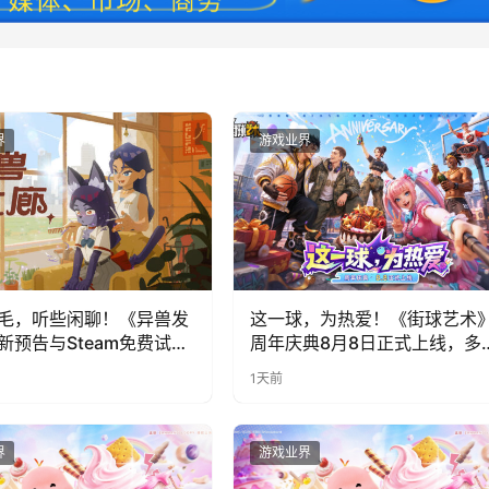
界
游戏业界
毛，听些闲聊！《异兽发
这一球，为热爱！《街球艺术
新预告与Steam免费试玩
周年庆典8月8日正式上线，多
福利与全新内容同步开启
1天前
界
游戏业界