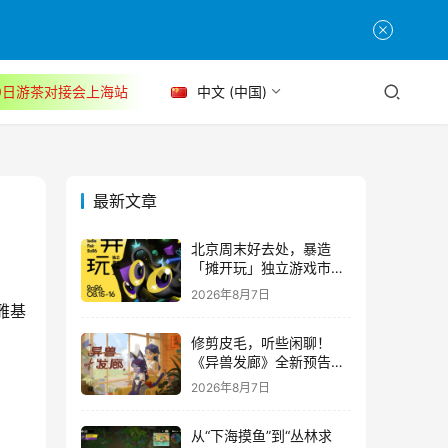
30日游茶对接会上海站
中文 (中国)
最新文章
北京周末好去处，暴造
「摊开玩」独立游戏市集
正式开票！
2026年8月7日
雅基
修剪皮毛，听些闲聊！
《异兽发廊》全新预告与
Steam免费试玩公开
2026年8月7日
从“下海摸鱼”到“丛林求