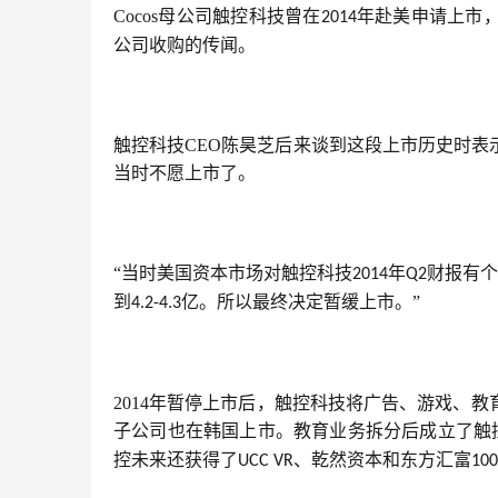
Cocos母公司触控科技曾在
年赴美申请上市
2014
公司收购的传闻。
触控科技CEO陈昊芝后来谈到这段上市历史时
当时不愿上市了。
“当时美国资本市场对触控科技
年
财报有个
2014
Q2
到
亿。所以最终决定暂缓上市。”
4.2-4.3
2014年暂停上市后，触控科技将广告、游戏、
子公司也在韩国上市。教育业务拆分后成立了触
控未来还获得了
、乾然资本和东方汇富
UCC VR
100