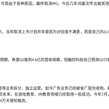
，可是由于各种原因，最终取消
。今后几年间屡次传出被其
IPO
表示，当年取消上市计划并非是因为对估值不满意，而是自己内心
预期，希望
做到
亿的营收规模，但触控科技自己预测
只
Q2
4.6
Q2
教育等业务拆分，独立运营。如今广告业务已经被省广股份收购，
控未来，在游戏教育、
教育领域已经取得一些成功。今年
月
VR
7
万天使轮融资。
0