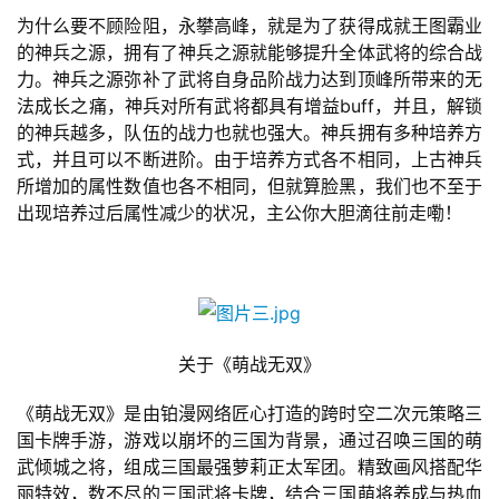
游
为什么要不顾险阻，永攀高峰，就是为了获得成就王图霸业
戏
的神兵之源，拥有了神兵之源就能够提升全体武将的综合战
力。神兵之源弥补了武将自身品阶战力达到顶峰所带来的无
单
法成长之痛，神兵对所有武将都具有增益buff，并且，解锁
机
的神兵越多，队伍的战力也就也强大。神兵拥有多种培养方
游
式，并且可以不断进阶。由于培养方式各不相同，上古神兵
戏
所增加的属性数值也各不相同，但就算脸黑，我们也不至于
出现培养过后属性减少的状况，主公你大胆滴往前走嘞！
休
闲
游
戏
关于《萌战无双》
2
0
《萌战无双》是由铂漫网络匠心打造的跨时空二次元策略三
2
国卡牌手游，游戏以崩坏的三国为背景，通过召唤三国的萌
5
武倾城之将，组成三国最强萝莉正太军团。精致画风搭配华
第
丽特效，数不尽的三国武将卡牌，结合三国萌将养成与热血