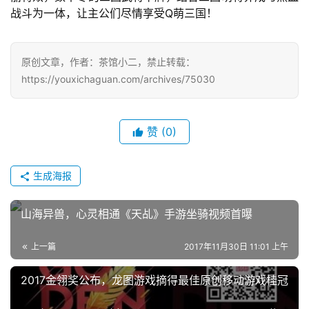
十
战斗为一体，让主公们尽情享受Q萌三国！
三
届
金
原创文章，作者：茶馆小二，禁止转载：
茶
https://youxichaguan.com/archives/75030
奖
赞
(0)
7
生成海报
月
3
山海异兽，心灵相通《天乩》手游坐骑视频首曝
0
上一篇
2017年11月30日 11:01 上午
日
2017金翎奖公布，龙图游戏摘得最佳原创移动游戏桂冠
游
茶