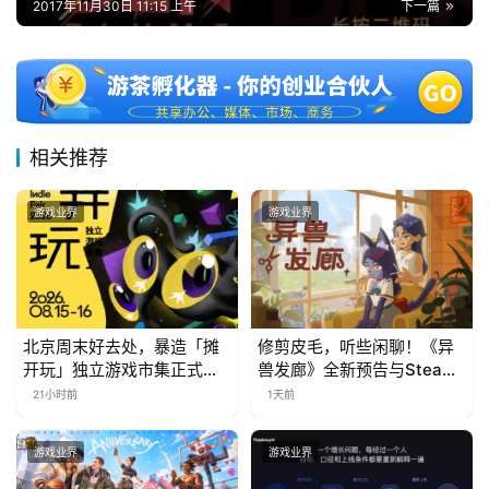
2017年11月30日 11:15 上午
下一篇
对
接
会
上
相关推荐
海
游戏业界
游戏业界
站
中
文
北京周末好去处，暴造「摊
修剪皮毛，听些闲聊！《异
开玩」独立游戏市集正式开
兽发廊》全新预告与Steam
(
票！
免费试玩公开
中
21小时前
1天前
国
)
游戏业界
游戏业界