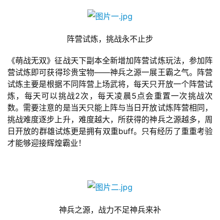
首
阵营试炼，挑战永不止步
页
《萌战无双》征战天下副本全新增加阵营试炼玩法，参加阵
营试炼即可获得珍贵宝物——神兵之源一展王霸之气。阵营
游
试炼主要是根据不同阵营上场武将，每天只开放一个阵营试
茶
炼，每天可以挑战2次，每天凌晨5点会重置一次挑战次
原
数。需要注意的是当天只能上阵与当日开放试炼阵营相同，
创
挑战难度逐步上升，难度越大，所获得的神兵之源越多，周
日开放的群雄试炼更是拥有双重buff。只有经历了重重考验
游
才能够迎接辉煌霸业！
戏
业
界
手
神兵之源，战力不足神兵来补
机