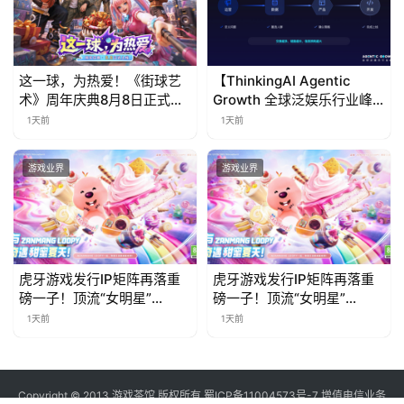
这一球，为热爱！《街球艺
【ThinkingAI Agentic
术》周年庆典8月8日正式上
Growth 全球泛娱乐行业峰
线，多重福利与全新内容同
会】Agent 时代，人到底负
1天前
1天前
步开启
责什么
游戏业界
游戏业界
虎牙游戏发行IP矩阵再落重
虎牙游戏发行IP矩阵再落重
磅一子！顶流“女明星”
磅一子！顶流“女明星”
ZANMANG LOOPY 正版3D
ZANMANG LOOPY 正版3D
1天前
1天前
消除手游《消消奇遇》惊喜
消除手游《消消奇遇》惊喜
曝光
曝光
Copyright © 2013 游戏茶馆 版权所有
蜀ICP备11004573号-7
增值电信业务